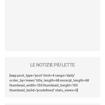
LE NOTIZIE PIÙ LETTE
[wpp post_type='post' limit=4 range='daily'
order_by='views' title_length=68 excerpt_length=68
thumbnail_width=150 thumbnail_height=150
thumbnail_build='predefined' stats_views=0]