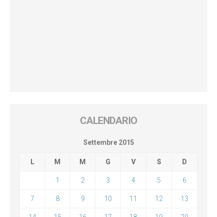
CALENDARIO
Settembre 2015
L
M
M
G
V
S
D
1
2
3
4
5
6
7
8
9
10
11
12
13