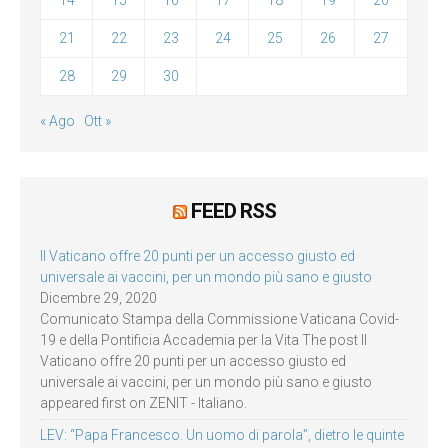
14
15
16
17
18
19
20
21
22
23
24
25
26
27
28
29
30
« Ago
Ott »
FEED RSS
Il Vaticano offre 20 punti per un accesso giusto ed
universale ai vaccini, per un mondo più sano e giusto
Dicembre 29, 2020
Comunicato Stampa della Commissione Vaticana Covid-
19 e della Pontificia Accademia per la Vita The post Il
Vaticano offre 20 punti per un accesso giusto ed
universale ai vaccini, per un mondo più sano e giusto
appeared first on ZENIT - Italiano.
LEV: “Papa Francesco. Un uomo di parola”, dietro le quinte