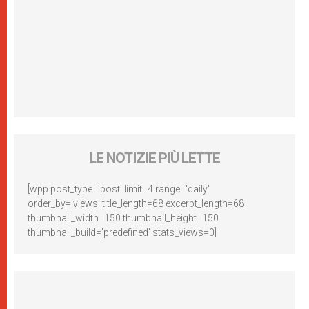
LE NOTIZIE PIÙ LETTE
[wpp post_type='post' limit=4 range='daily'
order_by='views' title_length=68 excerpt_length=68
thumbnail_width=150 thumbnail_height=150
thumbnail_build='predefined' stats_views=0]