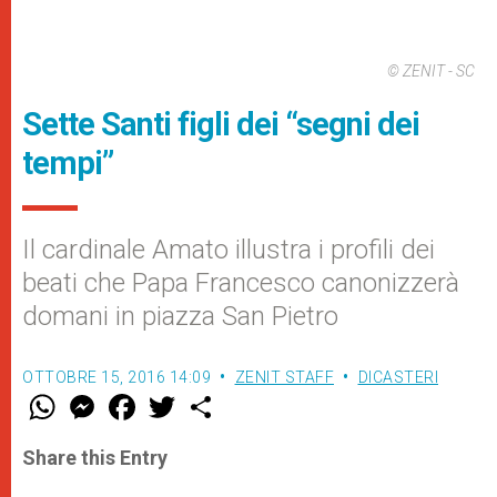
© ZENIT - SC
Sette Santi figli dei “segni dei
tempi”
Il cardinale Amato illustra i profili dei
beati che Papa Francesco canonizzerà
domani in piazza San Pietro
OTTOBRE 15, 2016 14:09
ZENIT STAFF
DICASTERI
W
M
F
T
S
h
e
a
w
h
a
s
c
i
a
t
s
e
t
r
Share this Entry
s
e
b
t
e
A
n
o
e