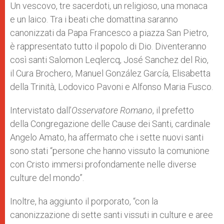
p
g
o
r
Un vescovo, tre sacerdoti, un religioso, una monaca
p
e
k
e un laico. Tra i beati che domattina saranno
r
canonizzati da Papa Francesco a piazza San Pietro,
è rappresentato tutto il popolo di Dio. Diventeranno
così santi Salomon Leqlercq, José Sanchez del Rio,
il Cura Brochero, Manuel González García, Elisabetta
della Trinità, Lodovico Pavoni e Alfonso Maria Fusco.
Intervistato dall’
Osservatore Romano
, il prefetto
della Congregazione delle Cause dei Santi, cardinale
Angelo Amato, ha affermato che i sette nuovi santi
sono stati “persone che hanno vissuto la comunione
con Cristo immersi profondamente nelle diverse
culture del mondo”.
Inoltre, ha aggiunto il porporato, “con la
canonizzazione di sette santi vissuti in culture e aree