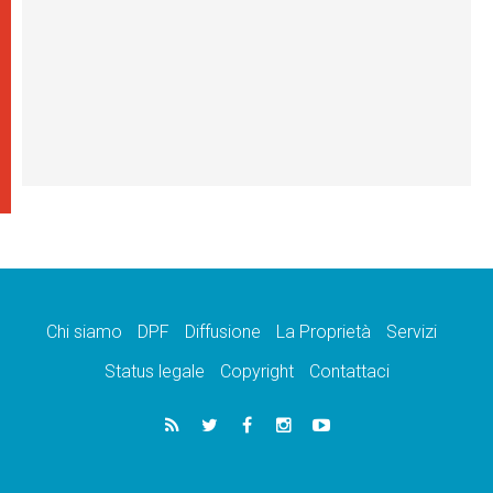
Chi siamo
DPF
Diffusione
La Proprietà
Servizi
Status legale
Copyright
Contattaci