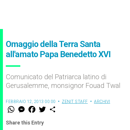
Omaggio della Terra Santa
all'amato Papa Benedetto XVI
Comunicato del Patriarca latino di
Gerusalemme, monsignor Fouad Twal
FEBBRAIO 12, 2013 00:00
ZENIT STAFF
ARCHIVI
W
M
F
T
S
h
e
a
w
h
a
s
c
i
a
t
s
e
t
r
Share this Entry
s
e
b
t
e