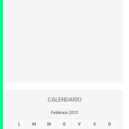
CALENDARIO
Febbraio 2013
L
M
M
G
V
S
D