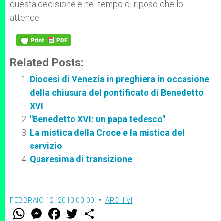
questa decisione e nel tempo di riposo che lo
attende.
Related Posts:
Diocesi di Venezia in preghiera in occasione
della chiusura del pontificato di Benedetto
XVI
"Benedetto XVI: un papa tedesco"
La mistica della Croce e la mistica del
servizio
Quaresima di transizione
FEBBRAIO 12, 2013 00:00
ARCHIVI
W
M
F
T
S
h
e
a
w
h