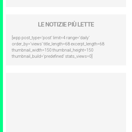
LE NOTIZIE PIÙ LETTE
[wpp post_type='post' limit=4 range='daily'
order_by='views' title_length=68 excerpt_length=68
thumbnail_width=150 thumbnail_height=150
thumbnail_build='predefined' stats_views=0]