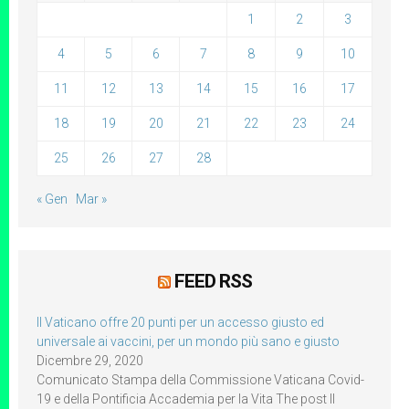
1
2
3
4
5
6
7
8
9
10
11
12
13
14
15
16
17
18
19
20
21
22
23
24
25
26
27
28
« Gen
Mar »
FEED RSS
Il Vaticano offre 20 punti per un accesso giusto ed
universale ai vaccini, per un mondo più sano e giusto
Dicembre 29, 2020
Comunicato Stampa della Commissione Vaticana Covid-
19 e della Pontificia Accademia per la Vita The post Il