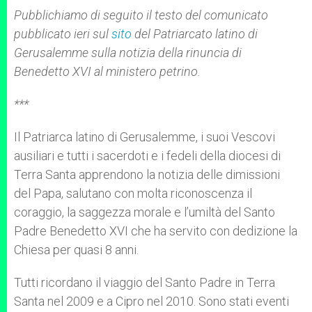
A
n
o
e
p
g
o
r
Pubblichiamo di seguito il testo del comunicato
p
e
k
pubblicato ieri sul
r
sito
del Patriarcato latino di
Gerusalemme sulla notizia della rinuncia di
Benedetto XVI al ministero petrino.
***
Il Patriarca latino di Gerusalemme, i suoi Vescovi
ausiliari e tutti i sacerdoti e i fedeli della diocesi di
Terra Santa apprendono la notizia delle dimissioni
del Papa, salutano con molta riconoscenza il
coraggio, la saggezza morale e l’umiltà del Santo
Padre Benedetto XVI che ha servito con dedizione la
Chiesa per quasi 8 anni.
Tutti ricordano il viaggio del Santo Padre in Terra
Santa nel 2009 e a Cipro nel 2010. Sono stati eventi