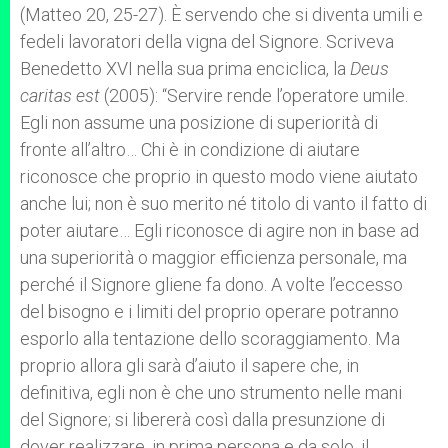
(Matteo 20, 25-27). È servendo che si diventa umili e
fedeli lavoratori della vigna del Signore. Scriveva
Benedetto XVI nella sua prima enciclica, la
Deus
caritas est
(2005): “Servire rende l’operatore umile.
Egli non assume una posizione di superiorità di
fronte all’altro… Chi è in condizione di aiutare
riconosce che proprio in questo modo viene aiutato
anche lui; non è suo merito né titolo di vanto il fatto di
poter aiutare… Egli riconosce di agire non in base ad
una superiorità o maggior efficienza personale, ma
perché il Signore gliene fa dono. A volte l’eccesso
del bisogno e i limiti del proprio operare potranno
esporlo alla tentazione dello scoraggiamento. Ma
proprio allora gli sarà d’aiuto il sapere che, in
definitiva, egli non è che uno strumento nelle mani
del Signore; si libererà così dalla presunzione di
dover realizzare, in prima persona e da solo, il