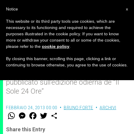
IT
Notice
x
This website or its third party tools use cookies, which are
necessary to its functioning and required to achieve the
purposes illustrated in the cookie policy. If you want to know
La mistica della Croce e la
more or withdraw your consent to all or some of the cookies,
please refer to the
cookie policy
.
mistica del servizio
By closing this banner, scrolling this page, clicking a link or
continuing to browse otherwise, you agree to the use of cookies.
Editoriale di monsignor Bruno Forte
pubblicato sull’edizione odierna de “Il
Sole 24 Ore”
FEBBRAIO 24, 2013 00:00
BRUNO FORTE
ARCHIVI
W
M
F
T
S
h
e
a
w
h
a
s
c
i
a
t
s
e
t
r
Share this Entry
s
e
b
t
e