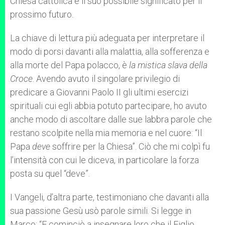
Chiesa cattolica e il suo possibile significato per il
prossimo futuro.
La chiave di lettura più adeguata per interpretare il
modo di porsi davanti alla malattia, alla sofferenza e
alla morte del Papa polacco, è
la mistica slava della
Croce
. Avendo avuto il singolare privilegio di
predicare a Giovanni Paolo II gli ultimi esercizi
spirituali cui egli abbia potuto partecipare, ho avuto
anche modo di ascoltare dalle sue labbra parole che
restano scolpite nella mia memoria e nel cuore: “Il
Papa
deve
soffrire per la Chiesa”. Ciò che mi colpì fu
l’intensità con cui le diceva, in particolare la forza
posta su quel “deve”.
I Vangeli, d’altra parte, testimoniano che davanti alla
sua passione Gesù usò parole simili. Si legge in
Marco: “E cominciò a insegnare loro che il Figlio