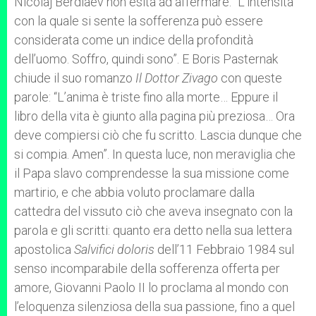
Nicolaj Berdiaev non esita ad affermare: “L’intensità
con la quale si sente la sofferenza può essere
considerata come un indice della profondità
dell’uomo. Soffro, quindi sono”. E Boris Pasternak
chiude il suo romanzo
Il Dottor Zivago
con queste
parole: “L’anima è triste fino alla morte… Eppure il
libro della vita è giunto alla pagina più preziosa… Ora
deve compiersi ciò che fu scritto. Lascia dunque che
si compia. Amen”. In questa luce, non meraviglia che
il Papa slavo comprendesse la sua missione come
martirio, e che abbia voluto proclamare dalla
cattedra del vissuto ciò che aveva insegnato con la
parola e gli scritti: quanto era detto nella sua lettera
apostolica
Salvifici doloris
dell’11 Febbraio 1984 sul
senso incomparabile della sofferenza offerta per
amore, Giovanni Paolo II lo proclama al mondo con
l’eloquenza silenziosa della sua passione, fino a quel