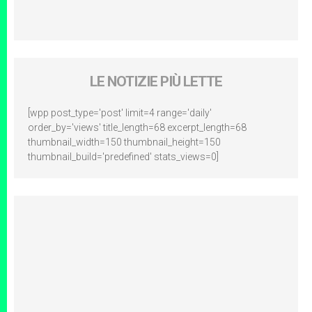
LE NOTIZIE PIÙ LETTE
[wpp post_type='post' limit=4 range='daily'
order_by='views' title_length=68 excerpt_length=68
thumbnail_width=150 thumbnail_height=150
thumbnail_build='predefined' stats_views=0]