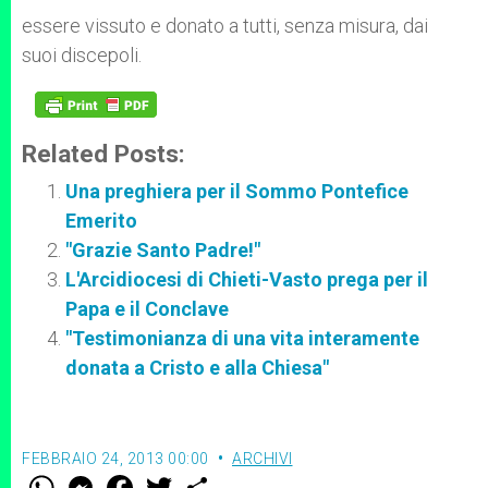
essere vissuto e donato a tutti, senza misura, dai
suoi discepoli.
Related Posts:
Una preghiera per il Sommo Pontefice
Emerito
"Grazie Santo Padre!"
L'Arcidiocesi di Chieti-Vasto prega per il
Papa e il Conclave
"Testimonianza di una vita interamente
donata a Cristo e alla Chiesa"
FEBBRAIO 24, 2013 00:00
ARCHIVI
W
M
F
T
S