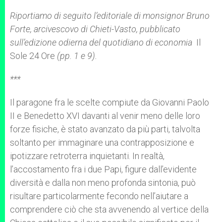
A
n
o
e
p
g
o
r
Riportiamo di seguito l’editoriale di monsignor Bruno
p
e
k
Forte, arcivescovo di Chieti-Vasto, pubblicato
r
sull’edizione odierna del quotidiano di economia
Il
Sole 24 Ore
(pp. 1 e 9).
***
Il paragone fra le scelte compiute da Giovanni Paolo
II e Benedetto XVI davanti al venir meno delle loro
forze fisiche, è stato avanzato da più parti, talvolta
soltanto per immaginare una contrapposizione e
ipotizzare retroterra inquietanti. In realtà,
l’accostamento fra i due Papi, figure dall’evidente
diversità e dalla non meno profonda sintonia, può
risultare particolarmente fecondo nell’aiutare a
comprendere ciò che sta avvenendo al vertice della