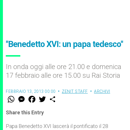
"Benedetto XVI: un papa tedesco"
In onda oggi alle ore 21.00 e domenica
17 febbraio alle ore 15.00 su Rai Storia
FEBBRAIO 13, 2013 00:00
ZENIT STAFF
ARCHIVI
W
M
F
T
S
h
e
a
w
h
a
s
c
i
a
t
s
e
t
r
Share this Entry
s
e
b
t
e
A
n
o
e
p
g
o
r
Papa Benedetto XVI lascerà il pontificato il 28
p
e
k