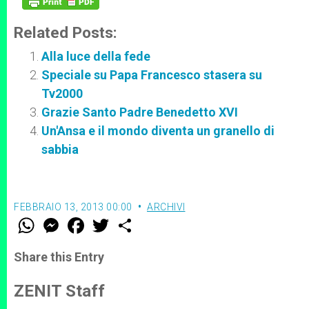
Related Posts:
Alla luce della fede
Speciale su Papa Francesco stasera su
Tv2000
Grazie Santo Padre Benedetto XVI
Un'Ansa e il mondo diventa un granello di
sabbia
FEBBRAIO 13, 2013 00:00
ARCHIVI
W
M
F
T
S
h
e
a
w
h
a
s
c
i
a
t
s
e
t
r
Share this Entry
s
e
b
t
e
A
n
o
e
p
g
o
r
ZENIT Staff
p
e
k
r