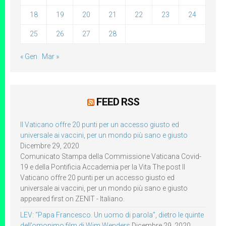
18
19
20
21
22
23
24
25
26
27
28
« Gen
Mar »
FEED RSS
Il Vaticano offre 20 punti per un accesso giusto ed
universale ai vaccini, per un mondo più sano e giusto
Dicembre 29, 2020
Comunicato Stampa della Commissione Vaticana Covid-
19 e della Pontificia Accademia per la Vita The post Il
Vaticano offre 20 punti per un accesso giusto ed
universale ai vaccini, per un mondo più sano e giusto
appeared first on ZENIT - Italiano.
LEV: “Papa Francesco. Un uomo di parola”, dietro le quinte
dell’omonimo film di Wim Wenders
Dicembre 29, 2020