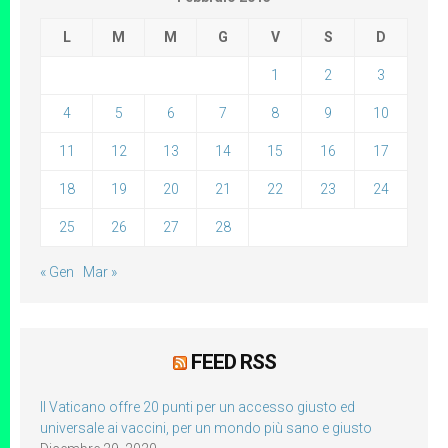
L
M
M
G
V
S
D
1
2
3
4
5
6
7
8
9
10
11
12
13
14
15
16
17
18
19
20
21
22
23
24
25
26
27
28
« Gen
Mar »
FEED RSS
Il Vaticano offre 20 punti per un accesso giusto ed
universale ai vaccini, per un mondo più sano e giusto