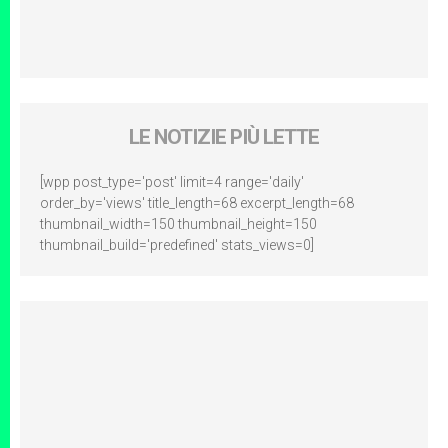
LE NOTIZIE PIÙ LETTE
[wpp post_type='post' limit=4 range='daily'
order_by='views' title_length=68 excerpt_length=68
thumbnail_width=150 thumbnail_height=150
thumbnail_build='predefined' stats_views=0]