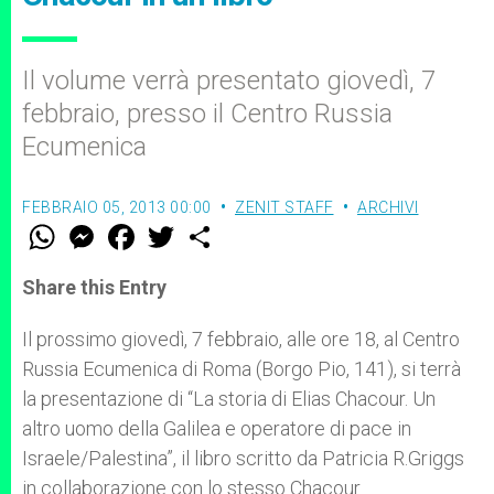
Il volume verrà presentato giovedì, 7
febbraio, presso il Centro Russia
Ecumenica
FEBBRAIO 05, 2013 00:00
ZENIT STAFF
ARCHIVI
W
M
F
T
S
h
e
a
w
h
a
s
c
i
a
t
s
e
t
r
Share this Entry
s
e
b
t
e
A
n
o
e
p
g
o
r
Il prossimo giovedì, 7 febbraio, alle ore 18, al Centro
p
e
k
Russia Ecumenica di Roma (Borgo Pio, 141), si terrà
r
la presentazione di “La storia di Elias Chacour. Un
altro uomo della Galilea e operatore di pace in
Israele/Palestina”, il libro scritto da Patricia R.Griggs
in collaborazione con lo stesso Chacour.