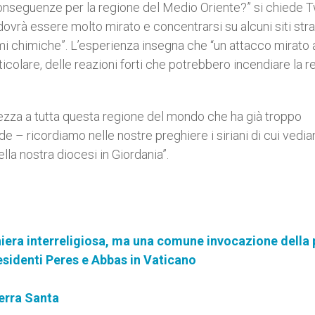
e conseguenze per la regione del Medio Oriente?” si chiede T
ovrà essere molto mirato e concentrarsi su alcuni siti stra
armi chimiche”. L’esperienza insegna che “un attacco mirato 
ticolare, delle reazioni forti che potrebbero incendiare la r
urezza a tutta questa regione del mondo che ha già troppo
de – ricordiamo nelle nostre preghiere i siriani di cui vedi
lla nostra diocesi in Giordania”.
iera interreligiosa, ma una comune invocazione della 
residenti Peres e Abbas in Vaticano
Terra Santa