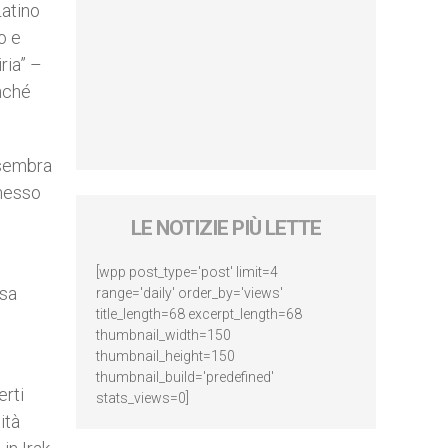
Latino
o e
ria” –
inché
, sembra
 messo
LE NOTIZIE PIÙ LETTE
[wpp post_type='post' limit=4
ssa
range='daily' order_by='views'
title_length=68 excerpt_length=68
thumbnail_width=150
thumbnail_height=150
thumbnail_build='predefined'
erti
stats_views=0]
ità