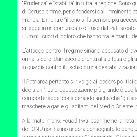
p
g
o
r
“Prudenza” e “stabilità” in tutta la regione. Sono
p
e
k
di Gerusalemme, per difendersi dall’imminente att
r
Francia. E mentre “il tono si fa sempre più acceso 
si legge in un comunicato diffuso dal Patriarcato 
illumini i cuori di coloro che hanno tra le mani il 
L’attacco contro il regime siriano, accusato di ave
ormai sicuro. Damasco è pronta alla difesa e gli 
in guardia contro il rischio di una destabilizzazio
Il Patriarca pertanto si rivolge ai leaders politici
decisioni”. La preoccupazione più grande è quella 
comporterebbe, considerando anche che “gli Israe
maschere a gas e gli abitanti del Medio Oriente i
Allarmato, mons. Fouad Twal esprime nella nota i 
dell’ONU non hanno ancora consegnato le conclusio