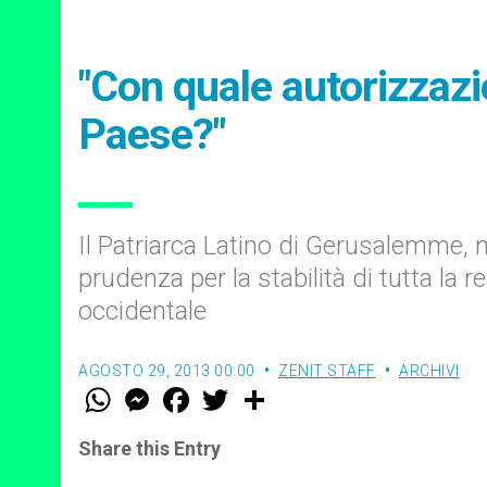
"Con quale autorizzazi
Paese?"
Il Patriarca Latino di Gerusalemme, 
prudenza per la stabilità di tutta la 
occidentale
AGOSTO 29, 2013 00:00
ZENIT STAFF
ARCHIVI
W
M
F
T
S
h
e
a
w
h
a
s
c
i
a
t
s
e
t
r
Share this Entry
s
e
b
t
e
A
n
o
e