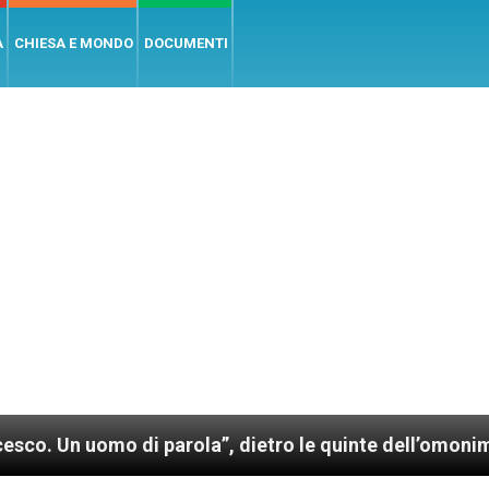
A
CHIESA E MONDO
DOCUMENTI
uomo di parola”, dietro le quinte dell’omonimo film 