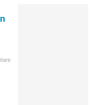
un
itare