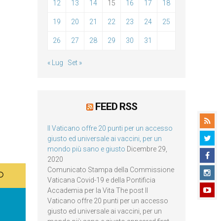
12
13
14
15
16
17
18
19
20
21
22
23
24
25
26
27
28
29
30
31
« Lug
Set »
FEED RSS
Il Vaticano offre 20 punti per un accesso
giusto ed universale ai vaccini, per un
mondo più sano e giusto
Dicembre 29,
2020
Comunicato Stampa della Commissione
Vaticana Covid-19 e della Pontificia
Accademia per la Vita The post Il
Vaticano offre 20 punti per un accesso
giusto ed universale ai vaccini, per un