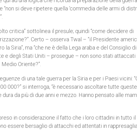
 qui ad una logica che ricorda la preparazione della guerra 
he “non si deve ripetere quella ‘commedia delle armi di dist
”.
to critica” sottolinea il presule; quindi “come decidere di
rizzazione?”. Certo – osserva Twal – “il Presidente ameri
ro la Siria”, ma “che ne è della Lega araba e del Consiglio di
te e degli Stati Uniti – prosegue – non sono stati attaccati 
in Medio Oriente?”.
seguenze di una tale guerra per la Siria e per i Paesi vicini: “
100 000?” si interroga, “è necessario ascoltare tutte quest
che dura da più di due anni e mezzo. Hanno pensato alle mam
eso in considerazione il fatto che i loro cittadini in tutto il
 essere bersaglio di attacchi ed attentati in rappresaglia