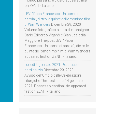
mondo più sano e giusto appeared first
on ZENIT - Italiano.
LEV: “Papa Francesco. Un uomo di
parola”, dietro le quinte dell’omonimo film
di Wim Wenders
Dicembre 29, 2020
Volume fotografico a cura di monsignor
Dario Edoardo Viganò e Gianluca della
Maggiore The post LEV: “Papa
Francesco. Un uomo di parola”, dietro le
quinte dell’omonimo film di Wim Wenders
appeared first on ZENIT - Italiano.
Lunedì 4 gennaio 2021: Possesso
cardinalizio
Dicembre 29, 2020
Avviso dell’Ufficio delle Celebrazioni
Liturgiche The post Lunedì 4 gennaio
2021: Possesso cardinalizio appeared
first on ZENIT - Italiano.