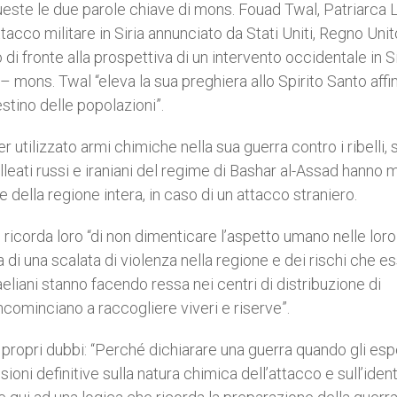
 queste le due parole chiave di mons. Fouad Twal, Patriarca 
acco militare in Siria annunciato da Stati Uniti, Regno Unit
di fronte alla prospettiva di un intervento occidentale in Si
– mons. Twal “eleva la sua preghiera allo Spirito Santo aff
destino delle popolazioni”.
r utilizzato armi chimiche nella sua guerra contro i ribelli
alleati russi e iraniani del regime di Bashar al-Assad hanno
ne della regione intera, in caso di un attacco straniero.
 e ricorda loro “di non dimenticare l’aspetto umano nelle loro
di una scalata di violenza nella regione e dei rischi che e
liani stanno facendo ressa nei centri di distribuzione di
ncominciano a raccogliere viveri e riserve”.
propri dubbi: “Perché dichiarare una guerra quando gli esp
ni definitive sulla natura chimica dell’attacco e sull’ident