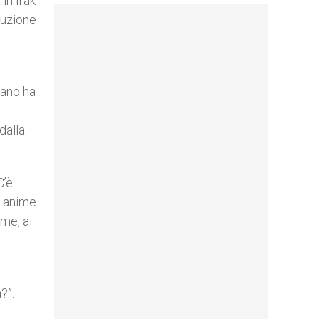
in Irak
ruzione
cano ha
dalla
C’è
e anime
me, ai
?”.