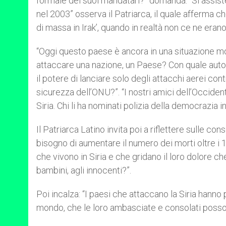
formale dei suoi mandatari?” domanda. “Si assiste
nel 2003” osserva il Patriarca, il quale afferma c
di massa in Irak’, quando in realtà non ce ne erano
“Oggi questo paese è ancora in una situazione mol
attaccare una nazione, un Paese? Con quale auto
il potere di lanciare solo degli attacchi aerei cont
sicurezza dell’ONU?”. “I nostri amici dell’Occiden
Siria. Chi li ha nominati polizia della democrazia 
Il Patriarca Latino invita poi a riflettere sulle con
bisogno di aumentare il numero dei morti oltre i 
che vivono in Siria e che gridano il loro dolore 
bambini, agli innocenti?”.
Poi incalza: “I paesi che attaccano la Siria hanno pr
mondo, che le loro ambasciate e consolati possono