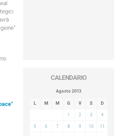
wal.
tegici
avrà
egione”
amo
CALENDARIO
Agosto 2013
pace"
L
M
M
G
V
S
D
1
2
3
4
5
6
7
8
9
10
11