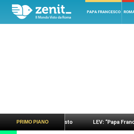
PAPA FRANCESCO
ROM
ndo più sano e giusto
LEV: “Papa Francesco. Un 
PRIMO PIANO