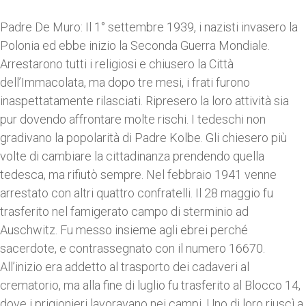
Padre De Muro: Il 1° settembre 1939, i nazisti invasero la
Polonia ed ebbe inizio la Seconda Guerra Mondiale.
Arrestarono tutti i religiosi e chiusero la Città
dell’Immacolata, ma dopo tre mesi, i frati furono
inaspettatamente rilasciati. Ripresero la loro attività sia
pur dovendo affrontare molte rischi. I tedeschi non
gradivano la popolarità di Padre Kolbe. Gli chiesero più
volte di cambiare la cittadinanza prendendo quella
tedesca, ma rifiutò sempre. Nel febbraio 1941 venne
arrestato con altri quattro confratelli. Il 28 maggio fu
trasferito nel famigerato campo di sterminio ad
Auschwitz. Fu messo insieme agli ebrei perché
sacerdote, e contrassegnato con il numero 16670.
All’inizio era addetto al trasporto dei cadaveri al
crematorio, ma alla fine di luglio fu trasferito al Blocco 14,
dove i prigionieri lavoravano nei campi. Uno di loro riuscì a