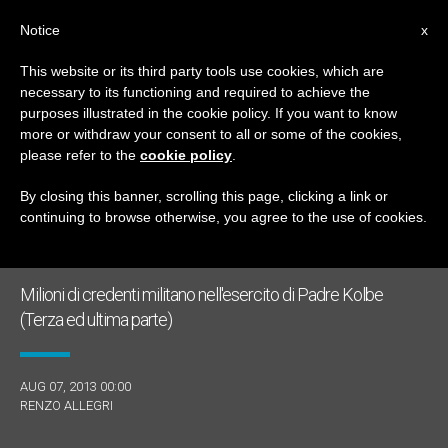
IT
Notice
x
This website or its third party tools use cookies, which are
necessary to its functioning and required to achieve the
GIORNO
purposes illustrated in the cookie policy. If you want to know
Agosto 7th, 2013
more or withdraw your consent to all or some of the cookies,
please refer to the
cookie policy
.
By closing this banner, scrolling this page, clicking a link or
continuing to browse otherwise, you agree to the use of cookies.
ULTIME NOTIZIE
Milioni di credenti militano nell'esercito di Padre Kolbe
(Terza ed ultima parte)
AUG 07, 2013 00:00
RENZO ALLEGRI