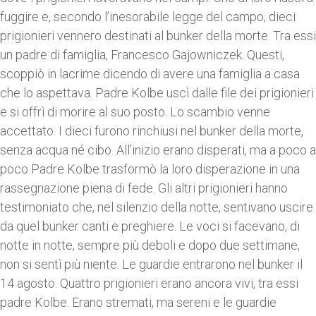
fuggire e, secondo l’inesorabile legge del campo, dieci
prigionieri vennero destinati al bunker della morte. Tra essi
un padre di famiglia, Francesco Gajowniczek. Questi,
scoppiò in lacrime dicendo di avere una famiglia a casa
che lo aspettava. Padre Kolbe uscì dalle file dei prigionieri
e si offrì di morire al suo posto. Lo scambio venne
accettato. I dieci furono rinchiusi nel bunker della morte,
senza acqua né cibo. All’inizio erano disperati, ma a poco a
poco Padre Kolbe trasformò la loro disperazione in una
rassegnazione piena di fede. Gli altri prigionieri hanno
testimoniato che, nel silenzio della notte, sentivano uscire
da quel bunker canti e preghiere. Le voci si facevano, di
notte in notte, sempre più deboli e dopo due settimane,
non si sentì più niente. Le guardie entrarono nel bunker il
14 agosto. Quattro prigionieri erano ancora vivi, tra essi
padre Kolbe. Erano stremati, ma sereni e le guardie