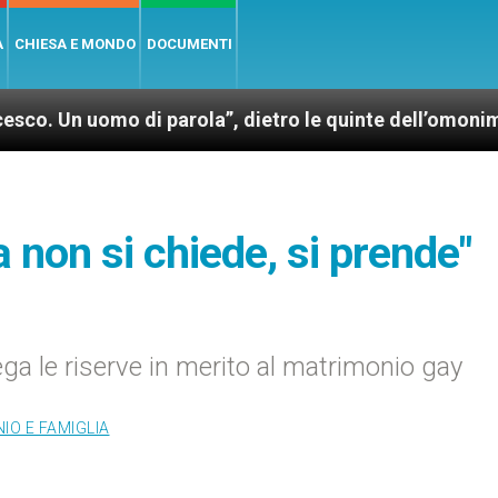
A
CHIESA E MONDO
DOCUMENTI
omo di parola”, dietro le quinte dell’omonimo film di
a non si chiede, si prende"
iega le riserve in merito al matrimonio gay
IO E FAMIGLIA