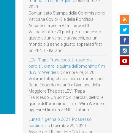
mondo più sano e giusto
Dicembre 29,
2020
Comunicato Stampa della Commissione
Vaticana Covid-19 e della Pontificia
Accademia per la Vita The post Il
Vaticano offre 20 punti per un accesso
giusto ed universale ai vaccini, per un
mondo più sano e giusto appeared first
on ZENIT - Italiano.
LEV: “Papa Francesco. Un uomo di
parola”, dietro le quinte dell’omonimo film
di Wim Wenders
Dicembre 29, 2020
Volume fotografico a cura di monsignor
Dario Edoardo Viganò e Gianluca della
Maggiore The post LEV: “Papa
Francesco. Un uomo di parola”, dietro le
quinte dell’omonimo film di Wim Wenders
appeared first on ZENIT - Italiano.
Lunedì 4 gennaio 2021: Possesso
cardinalizio
Dicembre 29, 2020
Avviso dell’Ufficio delle Celebrazioni