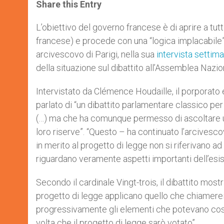
t
s
e
t
r
Share this Entry
s
e
b
t
e
A
n
o
e
p
g
o
r
L’obiettivo del governo francese è di aprire a tut
p
e
k
francese) e procede con una “logica implacabile”.
r
arcivescovo di Parigi, nella sua
intervista settim
della situazione sul dibattito all’Assemblea Nazi
Intervistato da Clémence Houdaille, il porporato
parlato di “un dibattito parlamentare classico per
(…) ma che ha comunque permesso di ascoltare un
loro riserve”. “Questo – ha continuato l’arcivesc
in merito al progetto di legge non si riferivano a
riguardano veramente aspetti importanti dell’esi
Secondo il cardinale Vingt-trois, il dibattito mostr
progetto di legge applicano quello che chiamerei u
progressivamente gli elementi che potevano costit
volta che il progetto di legge sarò votato”.