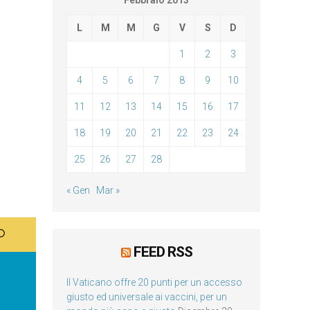
Febbraio 2013
L
M
M
G
V
S
D
1
2
3
4
5
6
7
8
9
10
11
12
13
14
15
16
17
18
19
20
21
22
23
24
25
26
27
28
« Gen
Mar »
FEED RSS
Il Vaticano offre 20 punti per un accesso
giusto ed universale ai vaccini, per un