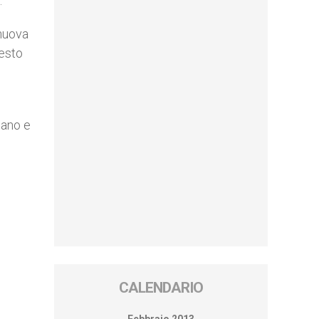
.
 nuova
testo
iano e
CALENDARIO