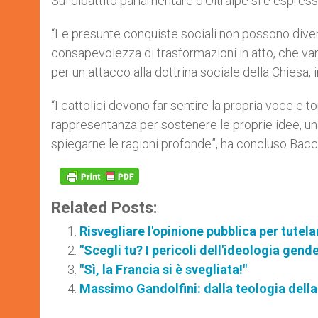
Sul dibattito parlamentare d’Oltralpe si è espresso
“Le presunte conquiste sociali non possono diven
consapevolezza di trasformazioni in atto, che van
per un attacco alla dottrina sociale della Chiesa, i
“I cattolici devono far sentire la propria voce e t
rappresentanza per sostenere le proprie idee, un
spiegarne le ragioni profonde”, ha concluso Bacci
Related Posts:
Risvegliare l'opinione pubblica per tutela
"Scegli tu? I pericoli dell'ideologia gende
"Sì, la Francia si è svegliata!"
Massimo Gandolfini: dalla teologia della