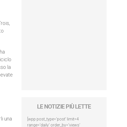
rois,
to
 ha
iciclo
so la
levate
LE NOTIZIE PIÙ LETTE
li una
[wpp post_type='post' limit=4
range='daily' order_by='views'