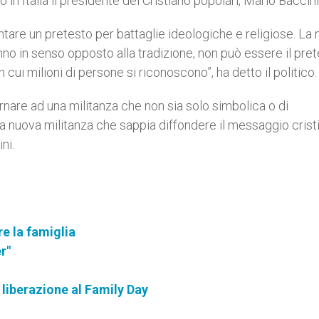
 in Italia il presidente dei Cristiano popolari, Mario Baccini
tare un pretesto per battaglie ideologiche e religiose. La
no in senso opposto alla tradizione, non può essere il pre
n cui milioni di persone si riconoscono”, ha detto il politico.
ornare ad una militanza che non sia solo simbolica o di
a nuova militanza che sappia diffondere il messaggio crist
ni.
re la famiglia
r"
 liberazione al Family Day