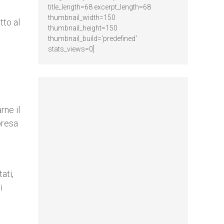
title_length=68 excerpt_length=68
thumbnail_width=150
tto al
thumbnail_height=150
thumbnail_build='predefined'
stats_views=0]
rne il
presa
a
ati,
i