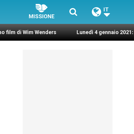
IT
MISSIONE
 Wim Wenders
Lunedì 4 gennaio 2021: Possesso c