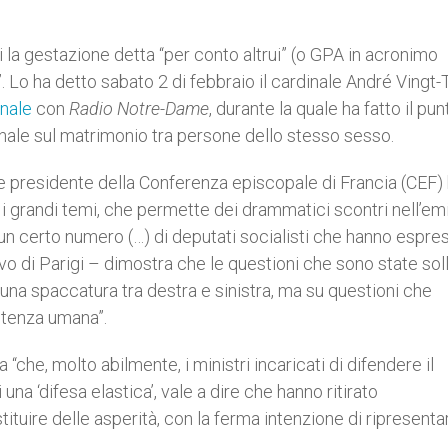
ti la gestazione detta “per conto altrui” (o GPA in acronimo
 Lo ha detto sabato 2 di febbraio il cardinale André Vingt-T
anale
con
Radio Notre-Dame
, durante la quale ha fatto il pun
onale sul matrimonio tra persone dello stesso sesso.
 e presidente della Conferenza episcopale di Francia (CEF)
 i grandi temi, che permette dei drammatici scontri nell’em
 certo numero (…) di deputati socialisti che hanno espres
ovo di Parigi – dimostra che le questioni che sono state sol
d una spaccatura tra destra e sinistra, ma su questioni che
stenza umana”.
a “che, molto abilmente, i ministri incaricati di difendere il
na ‘difesa elastica’, vale a dire che hanno ritirato
uire delle asperità, con la ferma intenzione di ripresentar