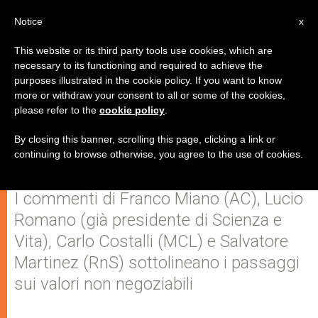
IT
Notice
x
This website or its third party tools use cookies, which are
necessary to its functioning and required to achieve the
purposes illustrated in the cookie policy. If you want to know
Il mondo cattolico e associativo
more or withdraw your consent to all or some of the cookies,
please refer to the
cookie policy
.
plaude alla prolusione di
Bagnasco
By closing this banner, scrolling this page, clicking a link or
continuing to browse otherwise, you agree to the use of cookies.
I commenti di Franco Miano (AC), Lucio
Romano (già presidente di Scienza e
Vita), Carlo Costalli (MCL) e Salvatore
Martinez (RnS) sottolineano i passaggi
sui valori non negoziabili