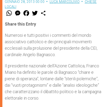
GENNAIO 28, 2013 00:00
LUCA MARCOLIVIO
CHIESE
LOCALI
W
M
F
T
S
h
e
a
w
h
a
s
c
i
a
t
s
e
t
r
Share this Entry
s
e
b
t
e
A
n
o
e
p
g
o
r
Numerosi e tutti positivi i commenti del mondo
p
e
k
associativo cattolico e dei principali movimenti
r
ecclesiali sulla prolusione del presidente della CEI,
cardinale Angelo Bagnasco.
Il presidente nazionale dell’Azione Cattolica, Franco
Miano ha definito le parole di Bagnasco “chiare e
piene di speranza”, lontane dalle “sterili polemiche”,
dai “vuoti protagonismi” e dalle “analisi ideologiche”
che caratterizzano il dibattito politico e la campagna
elettorale in corso.