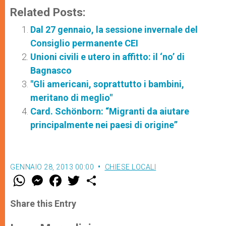
Related Posts:
Dal 27 gennaio, la sessione invernale del
Consiglio permanente CEI
Unioni civili e utero in affitto: il ‘no’ di
Bagnasco
"Gli americani, soprattutto i bambini,
meritano di meglio"
Card. Schönborn: “Migranti da aiutare
principalmente nei paesi di origine”
GENNAIO 28, 2013 00:00
CHIESE LOCALI
W
M
F
T
S
h
e
a
w
h
a
s
c
i
a
t
s
e
t
r
Share this Entry
s
e
b
t
e
A
n
o
e
p
g
o
r