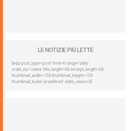
LE NOTIZIE PIÙ LETTE
[wpp post_type='post' limit=4 range='daily'
order_by='views' title_length=68 excerpt_length=68
thumbnail_width=150 thumbnail_height=150
thumbnail_build='predefined' stats_views=0]