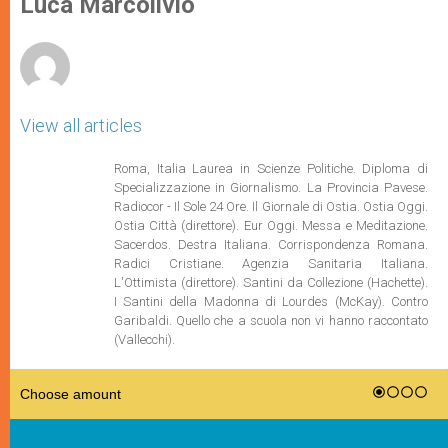
Luca Marcolivio
p
e
k
r
View all articles
Roma, Italia Laurea in Scienze Politiche. Diploma di
Specializzazione in Giornalismo. La Provincia Pavese.
Radiocor - Il Sole 24 Ore. Il Giornale di Ostia. Ostia Oggi.
Ostia Città (direttore). Eur Oggi. Messa e Meditazione.
Sacerdos. Destra Italiana. Corrispondenza Romana.
Radici Cristiane. Agenzia Sanitaria Italiana.
L'Ottimista (direttore). Santini da Collezione (Hachette).
I Santini della Madonna di Lourdes (McKay). Contro
Garibaldi. Quello che a scuola non vi hanno raccontato
(Vallecchi).