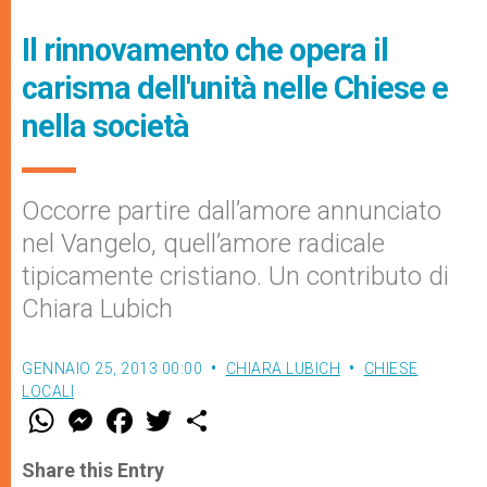
Il rinnovamento che opera il
carisma dell'unità nelle Chiese e
nella società
Occorre partire dall’amore annunciato
nel Vangelo, quell’amore radicale
tipicamente cristiano. Un contributo di
Chiara Lubich
GENNAIO 25, 2013 00:00
CHIARA LUBICH
CHIESE
LOCALI
W
M
F
T
S
h
e
a
w
h
a
s
c
i
a
t
s
e
t
r
Share this Entry
s
e
b
t
e