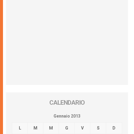
CALENDARIO
Gennaio 2013
L
M
M
G
V
S
D