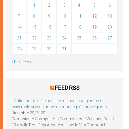
1
2
3
4
5
6
7
8
9
10
11
12
13
14
15
16
17
18
19
20
21
22
23
24
25
26
27
28
29
30
31
« Dic
Feb »
FEED RSS
Il Vaticano offre 20 punti per un accesso giusto ed
universale ai vaccini, per un mondo più sano e giusto
Dicembre 29, 2020
Comunicato Stampa della Commissione Vaticana Covid-
19 e della Pontificia Accademia per la Vita The post Il