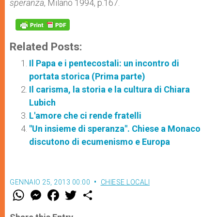
speranza
, Milano 1994, p.167.
Related Posts:
Il Papa e i pentecostali: un incontro di
portata storica (Prima parte)
Il carisma, la storia e la cultura di Chiara
Lubich
L'amore che ci rende fratelli
"Un insieme di speranza". Chiese a Monaco
discutono di ecumenismo e Europa
GENNAIO 25, 2013 00:00
CHIESE LOCALI
W
M
F
T
S
h
e
a
w
h
a
s
c
i
a
t
s
e
t
r