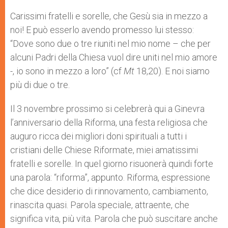
A
n
o
e
p
g
o
r
Carissimi fratelli e sorelle, che Gesù sia in mezzo a
p
e
k
noi! E può esserlo avendo promesso lui stesso:
r
“Dove sono due o tre riuniti nel mio nome – che per
alcuni Padri della Chiesa vuol dire uniti nel mio amore
-, io sono in mezzo a loro” (cf
Mt
18,20). E noi siamo
più di due o tre.
Il 3 novembre prossimo si celebrerà qui a Ginevra
l’anniversario della Riforma, una festa religiosa che
auguro ricca dei migliori doni spirituali a tutti i
cristiani delle Chiese Riformate, miei amatissimi
fratelli e sorelle. In quel giorno risuonerà quindi forte
una parola: “riforma”, appunto. Riforma, espressione
che dice desiderio di rinnovamento, cambiamento,
rinascita quasi. Parola speciale, attraente, che
significa vita, più vita. Parola che può suscitare anche