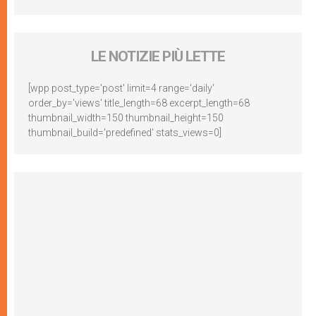
LE NOTIZIE PIÙ LETTE
[wpp post_type='post' limit=4 range='daily'
order_by='views' title_length=68 excerpt_length=68
thumbnail_width=150 thumbnail_height=150
thumbnail_build='predefined' stats_views=0]