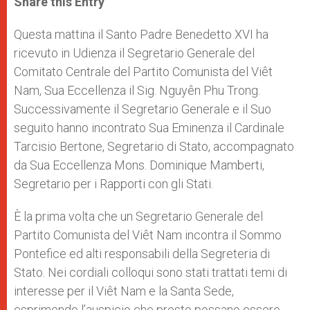
Share this Entry
s
e
b
t
e
A
n
o
e
p
g
o
r
Questa mattina il Santo Padre Benedetto XVI ha
p
e
k
ricevuto in Udienza il Segretario Generale del
r
Comitato Centrale del Partito Comunista del Viêt
Nam, Sua Eccellenza il Sig. Nguyên Phu Trong.
Successivamente il Segretario Generale e il Suo
seguito hanno incontrato Sua Eminenza il Cardinale
Tarcisio Bertone, Segretario di Stato, accompagnato
da Sua Eccellenza Mons. Dominique Mamberti,
Segretario per i Rapporti con gli Stati.
È la prima volta che un Segretario Generale del
Partito Comunista del Viêt Nam incontra il Sommo
Pontefice ed alti responsabili della Segreteria di
Stato. Nei cordiali colloqui sono stati trattati temi di
interesse per il Viêt Nam e la Santa Sede,
esprimendo l’auspicio che presto possano essere