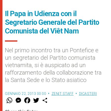
Il Papa in Udienza con il
Segretario Generale del Partito
Comunista del Viêt Nam
Nel primo incontro tra un Pontefice e
un segretario del Partito comunista
vietnamita, si è auspicato ad un
rafforzamento della collaborazione tra
la Santa Sede e lo Stato asiatico
GENNAIO 22, 2013 00:00
ZENIT STAFF
DICASTERI
W
M
F
T
S
h
e
a
w
h
a
s
c
i
a
t
s
e
t
r