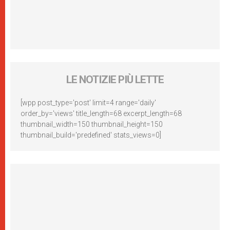
LE NOTIZIE PIÙ LETTE
[wpp post_type='post' limit=4 range='daily'
order_by='views' title_length=68 excerpt_length=68
thumbnail_width=150 thumbnail_height=150
thumbnail_build='predefined' stats_views=0]