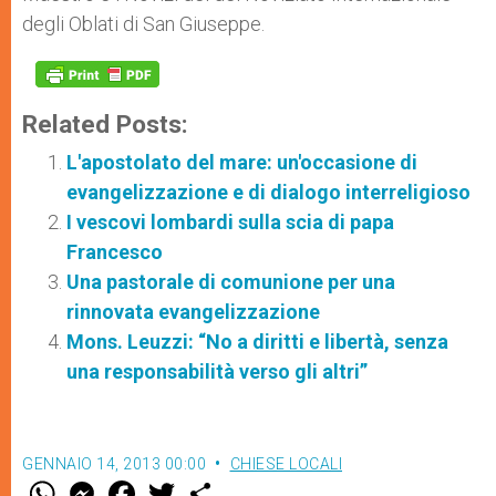
degli Oblati di San Giuseppe.
Related Posts:
L'apostolato del mare: un'occasione di
evangelizzazione e di dialogo interreligioso
I vescovi lombardi sulla scia di papa
Francesco
Una pastorale di comunione per una
rinnovata evangelizzazione
Mons. Leuzzi: “No a diritti e libertà, senza
una responsabilità verso gli altri”
GENNAIO 14, 2013 00:00
CHIESE LOCALI
W
M
F
T
S