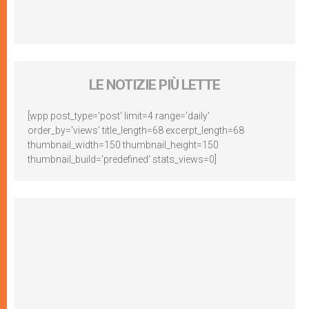
LE NOTIZIE PIÙ LETTE
[wpp post_type='post' limit=4 range='daily'
order_by='views' title_length=68 excerpt_length=68
thumbnail_width=150 thumbnail_height=150
thumbnail_build='predefined' stats_views=0]