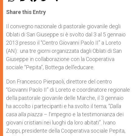
h
e
a
w
h
a
s
c
i
a
t
s
e
t
r
Share this Entry
s
e
b
t
e
A
n
o
e
p
g
o
r
Il convegno nazionale di pastorale giovanile degli
p
e
k
Oblati di San Giuseppe si è svolto dal 3 al 5 gennaio
r
2013 presso il “Centro Giovanni Paolo II” a Loreto
(AN): una tre giorni organizzata dagli Oblati di San
Giuseppe in collaborazione con la Cooperativa
sociale “Pepita”, Bottega dell’educare.
Don Francesco Pierpaoli, direttore del centro
“Giovanni Paolo II” di Loreto e coordinatore regionale
della pastorale giovanile delle Marche, il 3 gennaio
ha accolto i partecipanti e ha svolto il tema; “
Dalla
casa alla piazza
– l’impegno e la testimonianza dei
giovani cristiani nei luoghi da loro abitati”. Ivano
Zoppi, presidente della Cooperativa sociale Pepita,