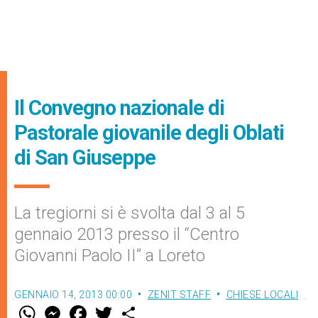
Il Convegno nazionale di
Pastorale giovanile degli Oblati
di San Giuseppe
La tregiorni si è svolta dal 3 al 5
gennaio 2013 presso il “Centro
Giovanni Paolo II” a Loreto
GENNAIO 14, 2013 00:00
ZENIT STAFF
CHIESE LOCALI
W
M
F
T
S