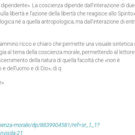
e dipendente». La coscienza dipende dall’interazione di due
lla libertà e l’azione della libertà che reagisce allo Spirito
logica né a quella antropologica, ma dall’interazione di en
n cammino ricco e chiaro che permette una visuale sintetica 
ogia al tema della coscienza morale, permettendo al lettore
scernimento della natura di quella facoltà che «non è
e dell’uomo e di Dio», di q
e».
oscienza-morale/dp/8839904581/ref=sr_1_1?
nvisda-21