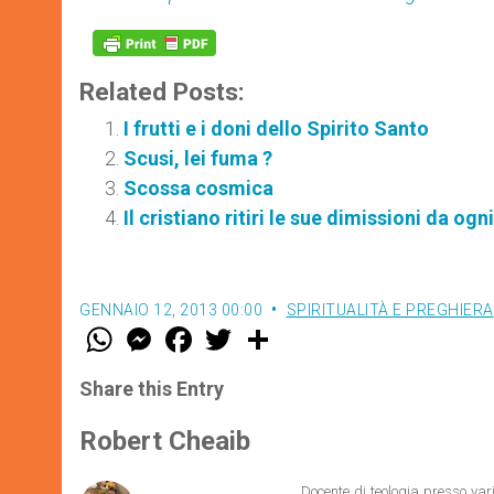
Related Posts:
I frutti e i doni dello Spirito Santo
Scusi, lei fuma ?
Scossa cosmica
Il cristiano ritiri le sue dimissioni da o
GENNAIO 12, 2013 00:00
SPIRITUALITÀ E PREGHIERA
W
M
F
T
S
h
e
a
w
h
a
s
c
i
a
t
s
e
t
r
Share this Entry
s
e
b
t
e
A
n
o
e
p
g
o
r
Robert Cheaib
p
e
k
r
Docente di teologia presso vari