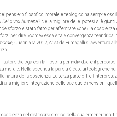
 del pensiero filosofico, morale e teologico ha sempre oscil
x Dei
o
vox humana
? Nella migliore delle ipotesi si è giunti 
de sforzo è stato fatto per affermare «che» la coscienza
 sforzi per dire «come» essa è tale convergenza teandrica. 
 morale
, Queriniana 2012, Aristide Fumagalli si avventura all
nza.
, l’autore dialoga con la filosofia per individuare il percorso
za morale. Nella seconda la parola è data ai teologi che ha
lla natura della coscienza. La terza parte offre l’interpreta
di una migliore integrazione delle sue due dimensioni: quel
 coscienza nel districarsi storico della sua ermeneutica. L