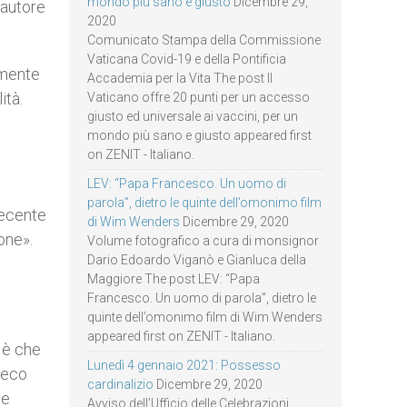
mondo più sano e giusto
Dicembre 29,
’autore
2020
Comunicato Stampa della Commissione
Vaticana Covid-19 e della Pontificia
amente
Accademia per la Vita The post Il
ità.
Vaticano offre 20 punti per un accesso
giusto ed universale ai vaccini, per un
mondo più sano e giusto appeared first
on ZENIT - Italiano.
LEV: “Papa Francesco. Un uomo di
parola”, dietro le quinte dell’omonimo film
recente
di Wim Wenders
Dicembre 29, 2020
one».
Volume fotografico a cura di monsignor
Dario Edoardo Viganò e Gianluca della
Maggiore The post LEV: “Papa
Francesco. Un uomo di parola”, dietro le
quinte dell’omonimo film di Wim Wenders
appeared first on ZENIT - Italiano.
 è che
Lunedì 4 gennaio 2021: Possesso
l’eco
cardinalizio
Dicembre 29, 2020
he
Avviso dell’Ufficio delle Celebrazioni