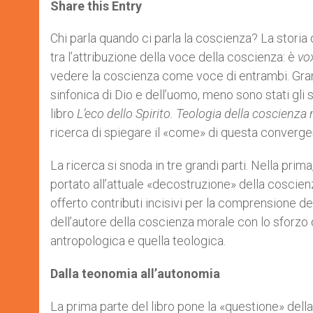
t
s
e
t
r
Share this Entry
s
e
b
t
e
A
n
o
e
p
g
o
r
Chi parla quando ci parla la coscienza? La storia
p
e
k
tra l’attribuzione della voce della coscienza: è
vo
r
vedere la coscienza come voce di entrambi. Gran
sinfonica di Dio e dell’uomo, meno sono stati gli
libro
L’eco dello Spirito. Teologia della coscienza
ricerca di spiegare il «come» di questa converge
La ricerca si snoda in tre grandi parti. Nella prima
portato all’attuale «decostruzione» della coscien
offerto contributi incisivi per la comprensione de
dell’autore della coscienza morale con lo sforzo 
antropologica e quella teologica.
Dalla teonomia all’autonomia
La prima parte del libro pone la «questione» della