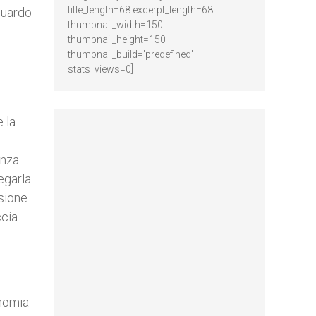
title_length=68 excerpt_length=68
guardo
thumbnail_width=150
thumbnail_height=150
thumbnail_build='predefined'
stats_views=0]
 la
enza
egarla
nsione
ccia
onomia