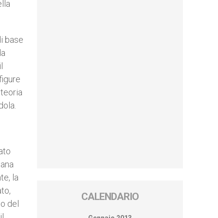
lla
di base
da
l
figure
 teoria
dola.
ato
sana
te, la
to,
CALENDARIO
io del
il