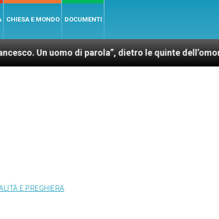
A
CHIESA E MONDO
DOCUMENTI
omo di parola”, dietro le quinte dell’omonimo film di
ALITÀ E PREGHIERA