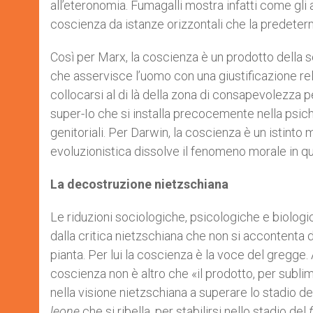
all’eteronomia. Fumagalli mostra infatti come gli
coscienza da istanze orizzontali che la predete
Così per Marx, la coscienza è un prodotto della s
che asservisce l’uomo con una giustificazione rel
collocarsi al di là della zona di consapevolezza pe
super-Io che si installa precocemente nella psiche
genitoriali. Per Darwin, la coscienza è un istinto
evoluzionistica dissolve il fenomeno morale in q
La decostruzione nietzschiana
Le riduzioni sociologiche, psicologiche e biologi
dalla critica nietzschiana che non si accontenta 
pianta. Per lui la coscienza è la voce del gregge. 
coscienza non è altro che «il prodotto, per sublim
nella visione nietzschiana a superare lo stadio d
leone
che si ribella, per stabilirsi nello stadio del