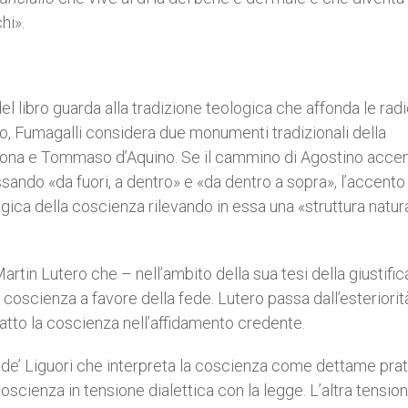
hi».
l libro guarda alla tradizione teologica che affonda le radi
tico, Fumagalli considera due monumenti tradizionali della
ona e Tommaso d’Aquino. Se il cammino di Agostino accen
ando «da fuori, a dentro» e «da dentro a sopra», l’accento
ca della coscienza rilevando in essa una «struttura natur
artin Lutero che – nell’ambito della sua tesi della giustifi
a coscienza a favore della fede. Lutero passa dall’esteriorit
i fatto la coscienza nell’affidamento credente.
o de’ Liguori che interpreta la coscienza come dettame pra
scienza in tensione dialettica con la legge. L’altra tensio