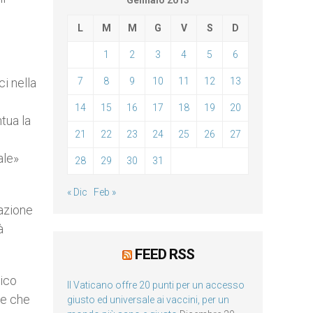
Gennaio 2013
L
M
M
G
V
S
D
1
2
3
4
5
6
ci nella
7
8
9
10
11
12
13
14
15
16
17
18
19
20
tua la
21
22
23
24
25
26
27
ale»
28
29
30
31
« Dic
Feb »
cazione
à
FEED RSS
tico
Il Vaticano offre 20 punti per un accesso
ne che
giusto ed universale ai vaccini, per un