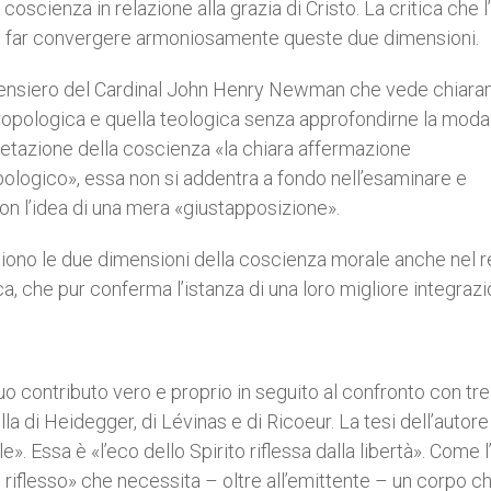
oscienza in relazione alla grazia di Cristo. La critica che l
 di far convergere armoniosamente queste due dimensioni.
l pensiero del Cardinal John Henry Newman che vede chiar
opologica e quella teologica senza approfondirne la modal
etazione della coscienza «la chiara affermazione
opologico», essa non si addentra a fondo nell’esaminare e
on l’idea di una mera «giustapposizione».
ppaiono le due dimensioni della coscienza morale anche nel 
, che pur conferma l’istanza di una loro migliore integrazi
suo contributo vero e proprio in seguito al confronto con tre
 di Heidegger, di Lévinas e di Ricoeur. La tesi dell’autore
. Essa è «l’eco dello Spirito riflessa dalla libertà». Come 
iflesso» che necessita – oltre all’emittente – un corpo c