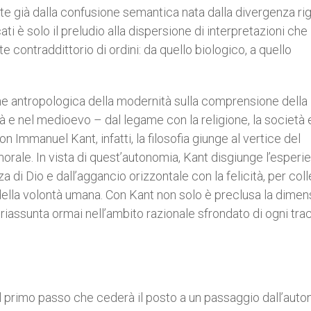
e già dalla confusione semantica nata dalla divergenza ri
ati è solo il preludio alla dispersione di interpretazioni che
 contraddittorio di ordini: da quello biologico, a quello
sione antropologica della modernità sulla comprensione della
à e nel medioevo – dal legame con la religione, la società e
 Immanuel Kant, infatti, la filosofia giunge al vertice del
morale. In vista di quest’autonomia, Kant disgiunge l’esperi
 di Dio e dall’aggancio orizzontale con la felicità, per coll
della volontà umana. Con Kant non solo è preclusa la dime
riassunta ormai nell’ambito razionale sfrondato di ogni tra
il primo passo che cederà il posto a un passaggio dall’aut