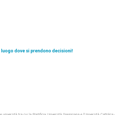
gni luogo dove si prendono decisioni!
e università tra cui la Pontificia Università Gregoriana e l’Università Cattolica