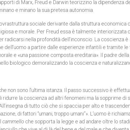
 apporti di Marx, Freud e Darwin teorizzino la dipendenza de
rminano e minano la sua pretesa autonomia.
ovrastruttura sociale derivante dalla struttura economica 
igiosa e morale. Per Freud essa è talmente interiorizzata 
r radicarsi nella profondità dell’inconscio. La coscienza è i
 dell’uomo a partire dalle esperienze infantili e tramite le 
 morale e «una passione composta ereditaria». Il padre della
uello biologico demoralizzando la coscienza e naturalizzan
che non sono l’ultima istanza. Il passo successivo è effettu
di ridurre la coscienza ad altri fenomeni ma la sopprime di 
All’insegna di tutto ciò che si spaccia per alto e trascenden
azione, di fattori “umani, troppo umani”». L’uomo è richiama
el
cammello
che sopporta la legge e ad andare oltre lo stad
fanciullo
che vive al di là del bene e del male e che diventa 