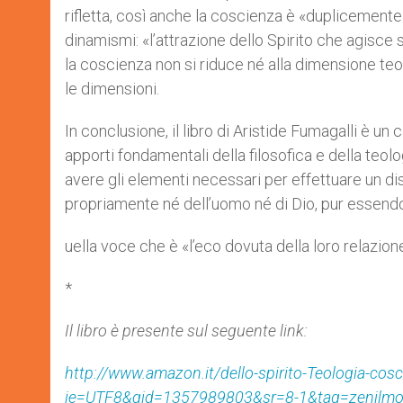
rifletta, così anche la coscienza è «duplicement
dinamismi: «l’attrazione dello Spirito che agisce su
la coscienza non si riduce né alla dimensione teo
le dimensioni.
In conclusione, il libro di Aristide Fumagalli è u
apporti fondamentali della filosofica e della teol
avere gli elementi necessari per effettuare un di
propriamente né dell’uomo né di Dio, pur essendo 
uella voce che è «l’eco dovuta della loro relazion
*
Il libro è presente sul seguente link:
http://www.amazon.it/dello-spirito-Teologia-c
ie=UTF8&qid=1357989803&sr=8-1&tag=zenilmo