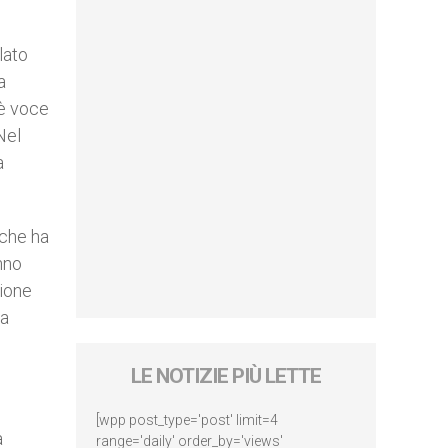
lato
a
 è voce
Nel
a
 che ha
nno
zione
la
LE NOTIZIE PIÙ LETTE
[wpp post_type='post' limit=4
a
range='daily' order_by='views'