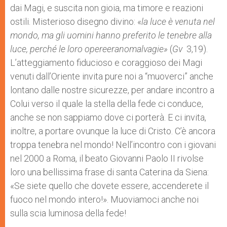
dai Magi, e suscita non gioia, ma timore e reazioni
ostili. Misterioso disegno divino: «
la luce
è
venuta nel
mondo, ma gli uomini hanno preferito le tenebre alla
luce, perch
é
le loro opere
erano
malvagie
»
(
Gv
3,19).
L’atteggiamento fiducioso e coraggioso dei Magi
venuti dall’Oriente invita pure noi a “muoverci” anche
lontano dalle nostre sicurezze, per andare incontro a
Colui verso il quale la stella della fede ci conduce,
anche se non sappiamo dove ci porterà. E ci invita,
inoltre, a portare ovunque la luce di Cristo. C’è ancora
troppa tenebra nel mondo! Nell’incontro con i giovani
nel 2000 a Roma, il beato Giovanni Paolo II rivolse
loro una bellissima frase di santa Caterina da Siena:
«Se siete quello che dovete essere, accenderete il
fuoco nel mondo intero!». Muoviamoci anche noi
sulla scia luminosa della fede!