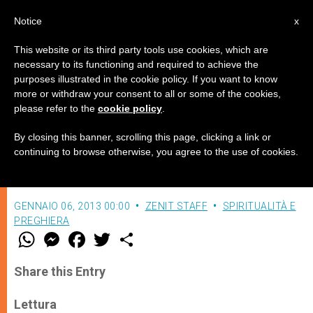
IT
Notice
x
This website or its third party tools use cookies, which are
necessary to its functioning and required to achieve the
purposes illustrated in the cookie policy. If you want to know
Siamo venuti ad adorarlo
more or withdraw your consent to all or some of the cookies,
please refer to the
cookie policy
.
By closing this banner, scrolling this page, clicking a link or
Meditazione quotidiana sulla Parola di
continuing to browse otherwise, you agree to the use of cookies.
Dio / Solennità dell’Epifania
GENNAIO 06, 2013 00:00
ZENIT STAFF
SPIRITUALITÀ E
PREGHIERA
W
M
F
T
S
h
e
a
w
h
a
s
c
i
a
t
s
e
t
r
Share this Entry
s
e
b
t
e
A
n
o
e
p
g
o
r
Lettura
p
e
k