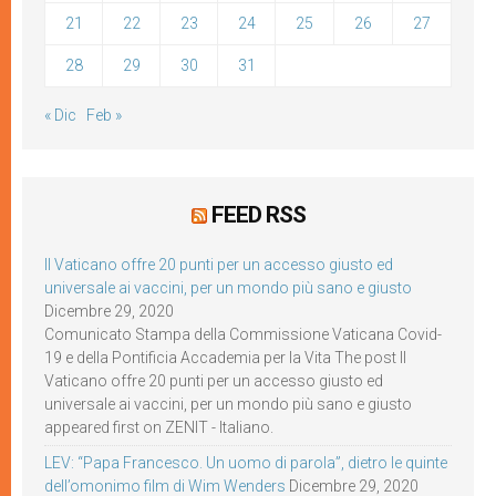
21
22
23
24
25
26
27
28
29
30
31
« Dic
Feb »
FEED RSS
Il Vaticano offre 20 punti per un accesso giusto ed
universale ai vaccini, per un mondo più sano e giusto
Dicembre 29, 2020
Comunicato Stampa della Commissione Vaticana Covid-
19 e della Pontificia Accademia per la Vita The post Il
Vaticano offre 20 punti per un accesso giusto ed
universale ai vaccini, per un mondo più sano e giusto
appeared first on ZENIT - Italiano.
LEV: “Papa Francesco. Un uomo di parola”, dietro le quinte
dell’omonimo film di Wim Wenders
Dicembre 29, 2020