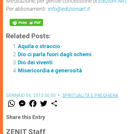
Meditazione
, per gentile concessione di
Edizioni ART
.
Per abbonamenti:
info@edizioniart.it
Related Posts:
Aquila o straccio
Dio ci parla fuori dagli schemi
Dio dei viventi
Misericordia e generosità
GENNAIO 06, 2013 00:00
SPIRITUALITÀ E PREGHIERA
W
M
F
T
S
h
e
a
w
h
a
s
c
i
a
t
s
e
t
r
Share this Entry
s
e
b
t
e
A
n
o
e
p
g
o
r
ZENIT Staff