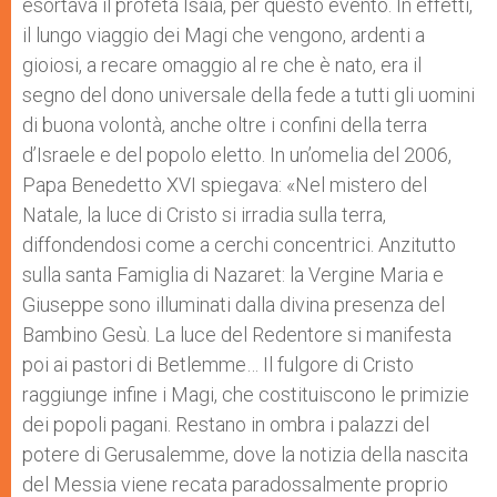
esortava il profeta Isaìa, per questo evento. In effetti,
il lungo viaggio dei Magi che vengono, ardenti a
gioiosi, a recare omaggio al re che è nato, era il
segno del dono universale della fede a tutti gli uomini
di buona volontà, anche oltre i confini della terra
d’Israele e del popolo eletto. In un’omelia del 2006,
Papa Benedetto XVI spiegava: «Nel mistero del
Natale, la luce di Cristo si irradia sulla terra,
diffondendosi come a cerchi concentrici. Anzitutto
sulla santa Famiglia di Nazaret: la Vergine Maria e
Giuseppe sono illuminati dalla divina presenza del
Bambino Gesù. La luce del Redentore si manifesta
poi ai pastori di Betlemme… Il fulgore di Cristo
raggiunge infine i Magi, che costituiscono le primizie
dei popoli pagani. Restano in ombra i palazzi del
potere di Gerusalemme, dove la notizia della nascita
del Messia viene recata paradossalmente proprio