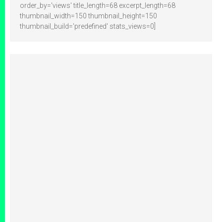
order_by='views' title_length=68 excerpt_length=68
thumbnail_width=150 thumbnail_height=150
thumbnail_build='predefined' stats_views=0]