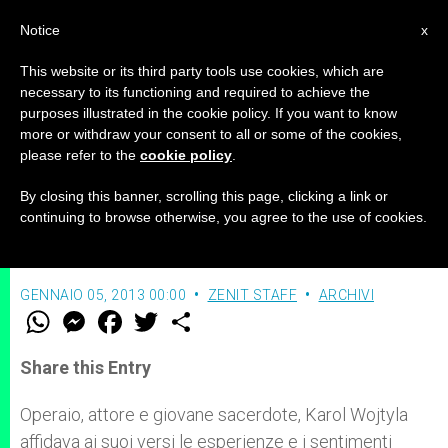
IT
Notice
x
This website or its third party tools use cookies, which are
necessary to its functioning and required to achieve the
purposes illustrated in the cookie policy. If you want to know
In scena "Il Papa e il poeta"
more or withdraw your consent to all or some of the cookies,
please refer to the
cookie policy
.
By closing this banner, scrolling this page, clicking a link or
Conferenza stampa con il cardinale Re
continuing to browse otherwise, you agree to the use of cookies.
il 9 gennaio
GENNAIO 05, 2013 00:00
ZENIT STAFF
ARCHIVI
W
M
F
T
S
h
e
a
w
h
a
s
c
i
a
t
s
e
t
r
Share this Entry
s
e
b
t
e
A
n
o
e
p
g
o
r
Operaio, attore e giovane sacerdote, Karol Wojtyla
p
e
k
affidava ai suoi versi le esperienze e i sentimenti
r