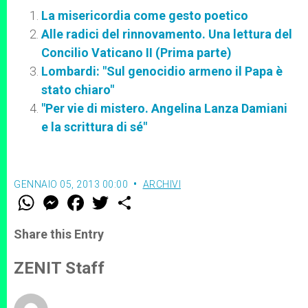
La misericordia come gesto poetico
Alle radici del rinnovamento. Una lettura del
Concilio Vaticano II (Prima parte)
Lombardi: "Sul genocidio armeno il Papa è
stato chiaro"
"Per vie di mistero. Angelina Lanza Damiani
e la scrittura di sé"
GENNAIO 05, 2013 00:00
ARCHIVI
W
M
F
T
S
h
e
a
w
h
a
s
c
i
a
t
s
e
t
r
Share this Entry
s
e
b
t
e
A
n
o
e
p
g
o
r
ZENIT Staff
p
e
k
r