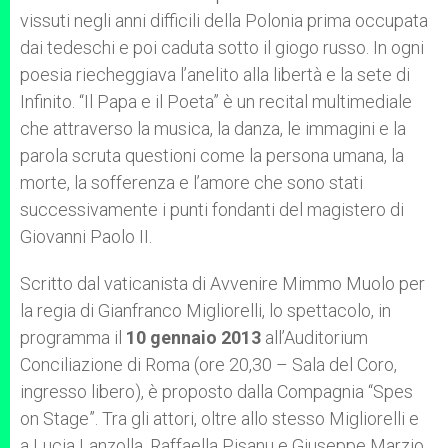
vissuti negli anni difficili della Polonia prima occupata
dai tedeschi e poi caduta sotto il giogo russo. In ogni
poesia riecheggiava l’anelito alla libertà e la sete di
Infinito. “Il Papa e il Poeta” è un recital multimediale
che attraverso la musica, la danza, le immagini e la
parola scruta questioni come la persona umana, la
morte, la sofferenza e l’amore che sono stati
successivamente i punti fondanti del magistero di
Giovanni Paolo II.
Scritto dal vaticanista di Avvenire Mimmo Muolo per
la regia di Gianfranco Migliorelli, lo spettacolo, in
programma il
10 gennaio 2013
all’Auditorium
Conciliazione di Roma (ore 20,30 – Sala del Coro,
ingresso libero), è proposto dalla Compagnia “Spes
on Stage”. Tra gli attori, oltre allo stesso Migliorelli e
a Lucia Lanzolla, Raffaella Pisanu e Giuseppe Marzio,