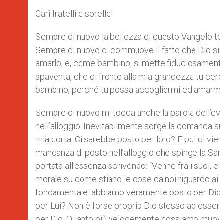
Cari fratelli e sorelle!
Sempre di nuovo la bellezza di questo Vangelo to
Sempre di nuovo ci commuove il fatto che Dio si
amarlo, e, come bambino, si mette fiduciosamente 
spaventa, che di fronte alla mia grandezza tu ce
bambino, perché tu possa accogliermi ed amarmi
Sempre di nuovo mi tocca anche la parola dell’eva
nell’alloggio. Inevitabilmente sorge la domanda
mia porta. Ci sarebbe posto per loro? E poi ci vi
mancanza di posto nell’alloggio che spinge la Sant
portata all’essenza scrivendo: “Venne fra i suoi, e
morale su come stiano le cose da noi riguardo ai pr
fondamentale: abbiamo veramente posto per Dio,
per Lui? Non è forse proprio Dio stesso ad esse
per Dio. Quanto più velocemente possiamo muoverc