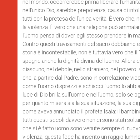
nel mondo; occorrerebbe prima liberare l’umanità da
nell’unico Dio, sarebbe prepotenza, causa di into
tutti con la pretesa dell’unica verità. È vero che, 
la violenza. È vero che una religione può ammalar
l’uomo pensa di dover egli stesso prendere in man
Contro questi travisamenti del sacro dobbiamo ess
storia è incontestabile, non è tuttavia vero che il 
spegne anche la dignità divina dell’uomo. Allora 
ciascuno, nel debole, nello straniero, nel povero. Al
che, a partire dal Padre, sono in correlazione vi
come l’uomo disprezzi e schiacci l’uomo lo abbiam
luce di Dio brilla sull’uomo e nell’uomo, solo se 
per quanto misera sia la sua situazione, la sua dig
come aveva annunciato il profeta Isaia: il bambin
tutti questi secoli davvero non ci sono stati solta
che si è fatto uomo sono venute sempre di nuovo f
violenza, questa fede ha inserito un raggio lumino