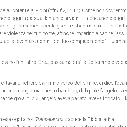
 ai lontani e ai vicini (cfr
Ef
2,14.17). Come non dovremm
nche oggi la pace, ai lontani e ai vicini. Fa’ che anche oggi l
sto degli armamenti per la guerra subentrino aiuti per i soff
re violenza nel tuo nome, affinché imparino a capire l’assu
 Aiutaci a diventare uomini “del tuo compiacimento” – uomini
dicevano l’un l’altro: Orsù, passiamo di là, a Betlemme e ved
affrettavano nel loro cammino verso Betlemme, ci dice l’evan
ere in una mangiatoia questo bambino, del quale l’angelo ave
 grande gioia, di cui l’angelo aveva parlato, aveva toccato il 
hiesa oggi a noi.
Trans-eamus
traduce la Bibbia latina:
oltre, la “traversata”, con cui usciamo dalle nostre abitudini 