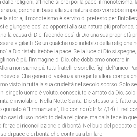
lle religioni, affinché si crei poi la pace; il monoteismo, 
lleranza, perché in base alla sua natura esso vorrebbe impo
nella storia, il monoteismo è servito di pretesto per l’intolle
si e giungere così ad opporsi alla sua natura più profonda,
o la causa di Dio, facendo così di Dio una sua proprietà pr
ere vigilanti. Se un qualche uso indebito della religione n
“no” a Dio ristabilirebbe la pace. Se la luce di Dio si spegne, 
egli non è più l’immagine di Dio, che dobbiamo onorare in
lora non siamo più tutti fratelli e sorelle, figli dell’unico P
cendevole. Che generi di violenza arrogante allora compaion
o visto in tutta la sua crudeltà nel secolo scorso. Solo se
ogni singolo uomo è voluto, conosciuto e amato da Dio, solo a
nità è inviolabile. Nella Notte Santa, Dio stesso si è fatto 
o qui nato è “Emmanuele”, Dio con noi (cfr
Is
7,14). E nel co
nto casi di uso indebito della religione, ma dalla fede in que
orze di riconciliazione e di bontà. Nel buio del peccato e
so di pace e di bontà che continua a brillare.