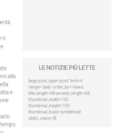
rità.
o
 ti
me
LE NOTIZIE PIÙ LETTE
sto
ro alla
[wpp post_type='post' limit=4
ella
range='daily' order_by='views'
dita e
title_length=68 excerpt_length=68
ione
thumbnail_width=150
thumbnail_height=150
ù
thumbnail_build='predefined'
pazio
stats_views=0]
o tempo
no