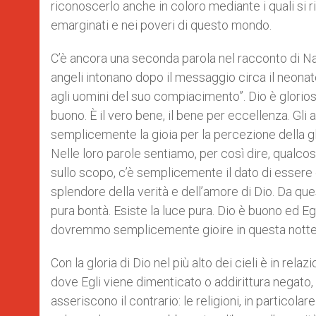
riconoscerlo anche in coloro mediante i quali si ri
emarginati e nei poveri di questo mondo.
C’è ancora una seconda parola nel racconto di Natal
angeli intonano dopo il messaggio circa il neonato 
agli uomini del suo compiacimento”. Dio è glorioso
buono. È il vero bene, il bene per eccellenza. Gl
semplicemente la gioia per la percezione della glori
Nelle loro parole sentiamo, per così dire, qualco
sullo scopo, c’è semplicemente il dato di essere 
splendore della verità e dell’amore di Dio. Da ques
pura bontà. Esiste la luce pura. Dio è buono ed Egli
dovremmo semplicemente gioire in questa notte, i
Con la gloria di Dio nel più alto dei cieli è in relaz
dove Egli viene dimenticato o addirittura negato,
asseriscono il contrario: le religioni, in particol