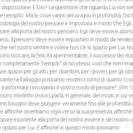
disposizione. E Dio? La questione che riguarda Lui non s
 riempito. Ma le cose vanno ancora più in profondità. Dio 
dologia del nostro pensare è impostata in modo che Egli, 
re alla porta del nostro pensiero, Egli deve essere allon
erio, il pensiero deve essere impostato in modo da render
nche nel nostro sentire e volere non c’è lo spazio per Lui. No
no toccare, la felicità sperimentabile, il successo dei nos
mo completamente “riempiti” di noi stessi, così che non rim
spazio per gli altri, per i bambini, per i poveri, per gli stra
ncante nell’alloggio possiamo renderci conto di quanto ci si
i trasformare rinnovando il vostro modo di pensare!” (
Rm
12
stro intelletto (
nous
); parla, in generale, del modo in cui
iamo bisogno deve giungere veramente fino alle profondità 
e affinché diventiamo vigili verso la sua presenza, affinché
e insistente alla porta del nostro essere e del nostro v
no spazio per Lui. E affinché in questo modo possiamo