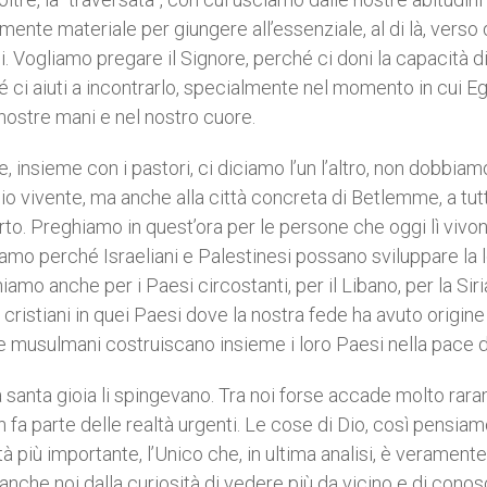
ente materiale per giungere all’essenziale, al di là, verso 
i. Vogliamo pregare il Signore, perché ci doni la capacità d
hé ci aiuti a incontrarlo, specialmente nel momento in cui Eg
 nostre mani e nel nostro cuore.
 insieme con i pastori, ci diciamo l’un l’altro, non dobbiam
io vivente, ma anche alla città concreta di Betlemme, a tutt
ferto. Preghiamo in quest’ora per le persone che oggi lì vivo
amo perché Israeliani e Palestinesi possano sviluppare la 
hiamo anche per i Paesi circostanti, per il Libano, per la Siri
e i cristiani in quei Paesi dove la nostra fede ha avuto origine
e musulmani costruiscano insieme i loro Paesi nella pace d
na santa gioia li spingevano. Tra noi forse accade molto ra
n fa parte delle realtà urgenti. Le cose di Dio, così pensiam
à più importante, l’Unico che, in ultima analisi, è veramente
che noi dalla curiosità di vedere più da vicino e di cono