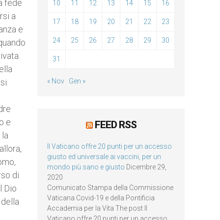
la fede
10
11
12
13
14
15
16
rsi a
17
18
19
20
21
22
23
ranza e
24
25
26
27
28
29
30
 quando
ivata.
31
ella
si
« Nov
Gen »
adre
o e
FEED RSS
 la
Il Vaticano offre 20 punti per un accesso
llora,
giusto ed universale ai vaccini, per un
uomo,
mondo più sano e giusto
Dicembre 29,
rso di
2020
l Dio
Comunicato Stampa della Commissione
Vaticana Covid-19 e della Pontificia
 della
Accademia per la Vita The post Il
Vaticano offre 20 punti per un accesso