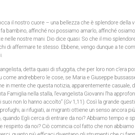
cca il nostro cuore – una bellezza che è splendore della ve
 fa bambino, affinché noi possiamo amarlo, affinché osiam
nelle nostre mani. Dio dice quasi: So che il mio splendore
rchi di affermare te stesso. Ebbene, vengo dunque a te co
.
ngelista, detta quasi di sfuggita, che per loro non c’era po
 su come andrebbero le cose, se Maria e Giuseppe bussasse
ene in mente che questa notizia, apparentemente casuale, d
a Famiglia nella stalla, l’evangelista Giovanni l’ha approfon
 i suoi non lo hanno accolto” (
Gv
1,11). Così la grande quest
ofughi, ai rifugiati, ai migranti ottiene un senso ancora pi
 quando Egli cerca di entrare da noi? Abbiamo tempo e s
re respinto da noi? Ciò comincia col fatto che non abbiam
i, quanto più efficaci diventano gli strumenti che ci fan