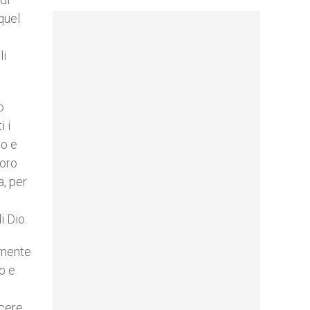
quel
i
li
o
i i
no e
loro
a, per
i Dio.
ramente
o e
scere