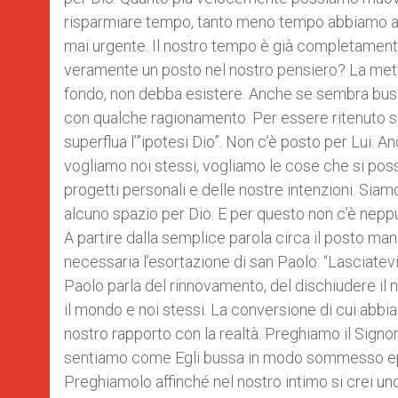
risparmiare tempo, tanto meno tempo abbiamo a 
mai urgente. Il nostro tempo è già completamente
veramente un posto nel nostro pensiero? La meto
fondo, non debba esistere. Anche se sembra bussa
con qualche ragionamento. Per essere ritenuto s
superflua l’”ipotesi Dio”. Non c’è posto per Lui. A
vogliamo noi stessi, vogliamo le cose che si posso
progetti personali e delle nostre intenzioni. Sia
alcuno spazio per Dio. E per questo non c’è neppure 
A partire dalla semplice parola circa il posto ma
necessaria l’esortazione di san Paolo: “Lasciatev
Paolo parla del rinnovamento, del dischiudere il no
il mondo e noi stessi. La conversione di cui abb
nostro rapporto con la realtà. Preghiamo il Signor
sentiamo come Egli bussa in modo sommesso eppur
Preghiamolo affinché nel nostro intimo si crei u