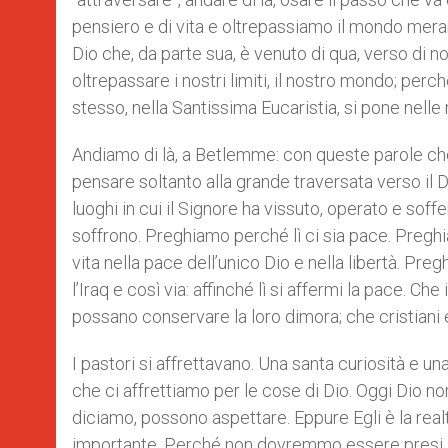
pensiero e di vita e oltrepassiamo il mondo meram
Dio che, da parte sua, è venuto di qua, verso di no
oltrepassare i nostri limiti, il nostro mondo; perc
stesso, nella Santissima Eucaristia, si pone nelle
Andiamo di là, a Betlemme: con queste parole che,
pensare soltanto alla grande traversata verso il D
luoghi in cui il Signore ha vissuto, operato e sof
soffrono. Preghiamo perché lì ci sia pace. Preghi
vita nella pace dell’unico Dio e nella libertà. Preg
l’Iraq e così via: affinché lì si affermi la pace. Ch
possano conservare la loro dimora; che cristiani 
I pastori si affrettavano. Una santa curiosità e u
che ci affrettiamo per le cose di Dio. Oggi Dio no
diciamo, possono aspettare. Eppure Egli è la realt
importante. Perché non dovremmo essere presi an