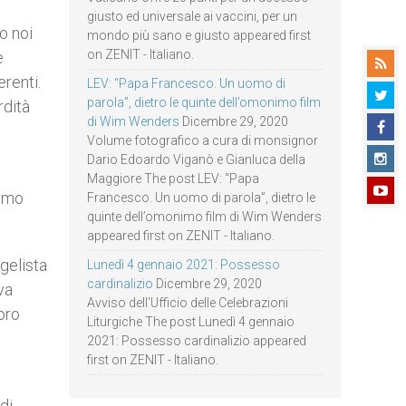
giusto ed universale ai vaccini, per un
o noi
mondo più sano e giusto appeared first
on ZENIT - Italiano.
e
erenti.
LEV: “Papa Francesco. Un uomo di
parola”, dietro le quinte dell’omonimo film
rdità
di Wim Wenders
Dicembre 29, 2020
Volume fotografico a cura di monsignor
Dario Edoardo Viganò e Gianluca della
Maggiore The post LEV: “Papa
iamo
Francesco. Un uomo di parola”, dietro le
quinte dell’omonimo film di Wim Wenders
appeared first on ZENIT - Italiano.
gelista
Lunedì 4 gennaio 2021: Possesso
cardinalizio
Dicembre 29, 2020
va
Avviso dell’Ufficio delle Celebrazioni
loro
Liturgiche The post Lunedì 4 gennaio
2021: Possesso cardinalizio appeared
first on ZENIT - Italiano.
di