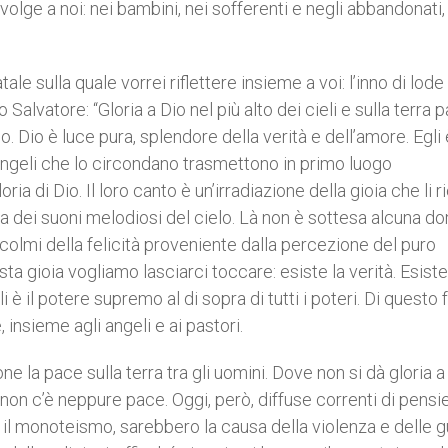
volge a noi: nei bambini, nei sofferenti e negli abbandonati,
e sulla quale vorrei riflettere insieme a voi: l’inno di lode 
Salvatore: “Gloria a Dio nel più alto dei cieli e sulla terra 
. Dio è luce pura, splendore della verità e dell’amore. Egli 
i angeli che lo circondano trasmettono in primo luogo
a di Dio. Il loro canto è un’irradiazione della gioia che li r
sa dei suoni melodiosi del cielo. Là non è sottesa alcuna 
colmi della felicità proveniente dalla percezione del puro
ta gioia vogliamo lasciarci toccare: esiste la verità. Esiste
 è il potere supremo al di sopra di tutti i poteri. Di questo 
nsieme agli angeli e ai pastori.
ione la pace sulla terra tra gli uomini. Dove non si dà gloria a
 non c’è neppure pace. Oggi, però, diffuse correnti di pensi
are il monoteismo, sarebbero la causa della violenza e delle 