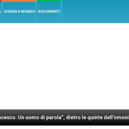
A
CHIESA E MONDO
DOCUMENTI
o di parola”, dietro le quinte dell’omonimo film di W