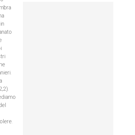
embra
ha
in
tanato
e
i
tri
ane
nieri.
a
,2).
 vediamo
del
olere.