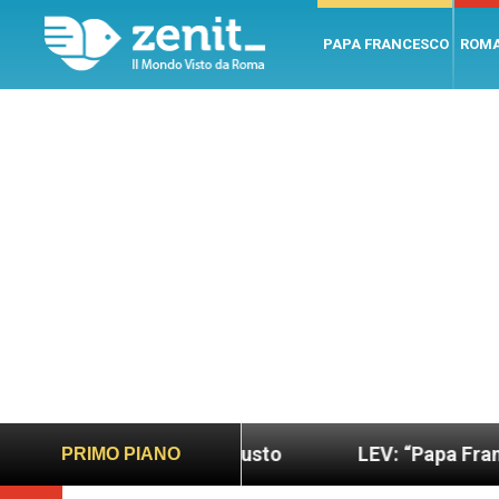
PAPA FRANCESCO
ROM
più sano e giusto
LEV: “Papa Francesco. Un uom
PRIMO PIANO