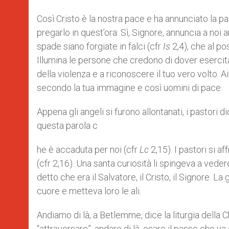
Così Cristo è la nostra pace e ha annunciato la pace
pregarlo in quest’ora: Sì, Signore, annuncia a noi a
spade siano forgiate in falci (cfr
Is
2,4), che al po
Illumina le persone che credono di dover esercita
della violenza e a riconoscere il tuo vero volto.
secondo la tua immagine e così uomini di pace.
Appena gli angeli si furono allontanati, i pastori 
questa parola c
he è accaduta per noi (cfr
Lc
2,15). I pastori si 
(cfr 2,16). Una santa curiosità li spingeva a ved
detto che era il Salvatore, il Cristo, il Signore. La
cuore e metteva loro le ali.
Andiamo di là, a Betlemme, dice la liturgia della C
“attraversare”, andare di là, osare il passo che va 