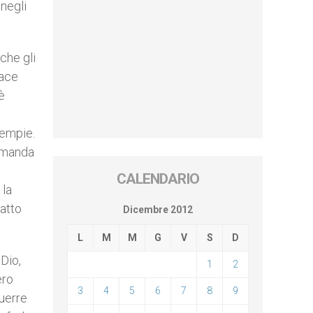
 negli
che gli
pace
è
iempie.
domanda
CALENDARIO
 la
fatto
Dicembre 2012
L
M
M
G
V
S
D
 Dio,
1
2
ero
3
4
5
6
7
8
9
guerre