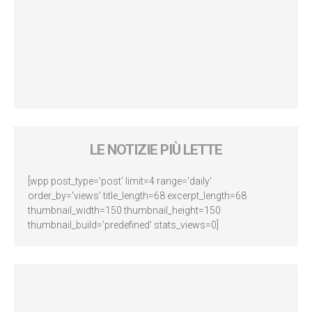
LE NOTIZIE PIÙ LETTE
[wpp post_type='post' limit=4 range='daily'
order_by='views' title_length=68 excerpt_length=68
thumbnail_width=150 thumbnail_height=150
thumbnail_build='predefined' stats_views=0]