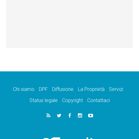
Chi siamo
DPF
Diffusione
La Proprietà
Servizi
Status legale
Copyright
Contattaci