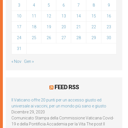
3
4
5
6
7
8
9
10
11
12
13
14
15
16
17
18
19
20
21
22
23
24
25
26
27
28
29
30
31
« Nov
Gen »
FEED RSS
Il Vaticano offre 20 punti per un accesso giusto ed
universale ai vaccini, per un mondo più sano e giusto
Dicembre 29, 2020
Comunicato Stampa della Commissione Vaticana Covid-
19 e della Pontificia Accademia per la Vita The post Il