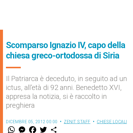
Scomparso Ignazio IV, capo della
chiesa greco-ortodossa di Siria
Il Patriarca è deceduto, in seguito ad un
ictus, all’età di 92 anni. Benedetto XVI,
appresa la notizia, si è raccolto in
preghiera
DICEMBRE 05, 2012 00:00
ZENIT STAFF
CHIESE LOCALI
W
M
F
T
S
h
e
a
w
h