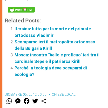
Related Posts:
Ucraina: lutto per la morte del primate
ortodosso Vladimir
Scomparso ieri il metropolita ortodosso
della Bulgaria Kirill
Mosca: incontro "bello e proficuo" ieri tra il
cardinale Sepe e il patriarca Kirill
Perché la teologia deve occuparsi di
ecologia?
DICEMBRE 05, 2012 00:00
CHIESE LOCALI
W
M
F
T
S
h
e
a
w
h
a
s
c
i
a