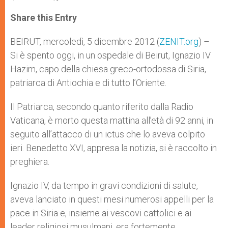
a
s
c
i
a
t
s
e
t
r
Share this Entry
s
e
b
t
e
A
n
o
e
p
g
o
r
BEIRUT, mercoledì, 5 dicembre 2012 (
ZENIT.org
) –
p
e
k
Si è spento oggi, in un ospedale di Beirut, Ignazio IV
r
Hazim, capo della chiesa greco-ortodossa di Siria,
patriarca di Antiochia e di tutto l’Oriente.
Il Patriarca, secondo quanto riferito dalla Radio
Vaticana, è morto questa mattina all’età di 92 anni, in
seguito all’attacco di un ictus che lo aveva colpito
ieri. Benedetto XVI, appresa la notizia, si è raccolto in
preghiera.
Ignazio IV, da tempo in gravi condizioni di salute,
aveva lanciato in questi mesi numerosi appelli per la
pace in Siria e, insieme ai vescovi cattolici e ai
leader religiosi musulmani, era fortemente