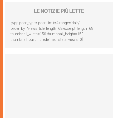
LE NOTIZIE PIÙ LETTE
[wpp post_type='post' limit=4 range='daily'
order_by='views' title_length=68 excerpt_length=68
thumbnail_width=150 thumbnail_height=150
thumbnail_build='predefined' stats_views=0]