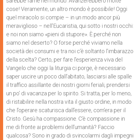
sarebbe fame nel mondo. Avanzerebbero molte
cose! Veramente, un altro mondo è possibile! Oggi
quel miracolo si compie – in un modo ancor più
meraviglioso – nell’Eucaristia, qui sotto i nostri occhi:
e noi non siamo «pieni di stupore». È perché non
siamo nel deserto? O forse perché viviamo nella
società dei consumi e tra noi c’è soltanto l’imbarazzo
della scelta? Certo, per fare l’esperienza viva del
Vangelo che oggi la liturgia ci porge, è necessario
saper uscire un poco dall’abitato, lasciarsi alle spalle
il traffico assillante dei nostri giorni feriali, prendersi
un po’ di vacanza per lo spirito. Si tratta, per lo meno,
di ristabilire nella nostra vita il giusto ordine, in modo
che l’operare scaturisca dall’essere, com’era per il
Cristo. Gesù ha compassione. C’è compassione in
me di fronte ai problemi dell’umanità? Faccio
qualcosa? Sono in grado di svincolarmi dagli impegni