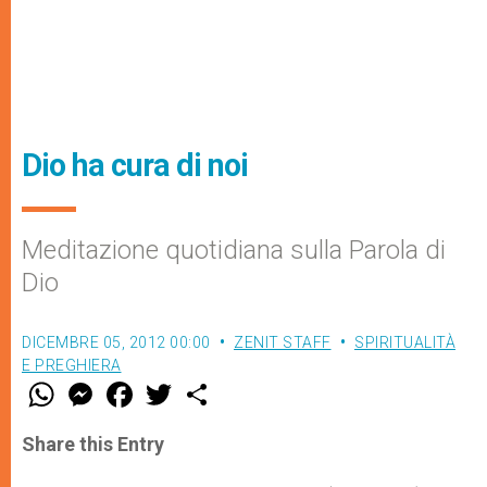
Dio ha cura di noi
Meditazione quotidiana sulla Parola di
Dio
DICEMBRE 05, 2012 00:00
ZENIT STAFF
SPIRITUALITÀ
E PREGHIERA
W
M
F
T
S
h
e
a
w
h
a
s
c
i
a
t
s
e
t
r
Share this Entry
s
e
b
t
e
A
n
o
e