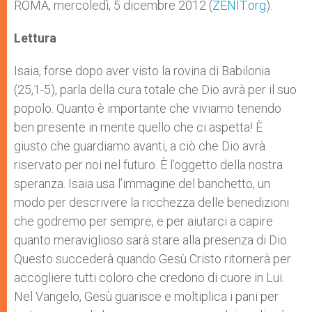
p
g
o
r
ROMA, mercoledì, 5 dicembre 2012 (
ZENIT.org
).
p
e
k
r
Lettura
Isaia, forse dopo aver visto la rovina di Babilonia
(25,1-5), parla della cura totale che Dio avrà per il suo
popolo. Quanto è importante che viviamo tenendo
ben presente in mente quello che ci aspetta! È
giusto che guardiamo avanti, a ciò che Dio avrà
riservato per noi nel futuro. È l’oggetto della nostra
speranza. Isaia usa l’immagine del banchetto, un
modo per descrivere la ricchezza delle benedizioni
che godremo per sempre, e per aiutarci a capire
quanto meraviglioso sarà stare alla presenza di Dio.
Questo succederà quando Gesù Cristo ritornerà per
accogliere tutti coloro che credono di cuore in Lui.
Nel Vangelo, Gesù guarisce e moltiplica i pani per