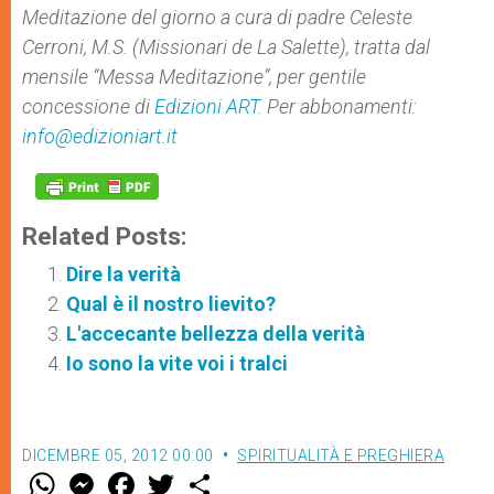
Meditazione del giorno a cura di padre Celeste
Cerroni, M.S. (Missionari de La Salette), tratta dal
mensile “Messa Meditazione”, per gentile
concessione di
Edizioni ART
. Per abbonamenti:
info@edizioniart.it
Related Posts:
Dire la verità
Qual è il nostro lievito?
L'accecante bellezza della verità
Io sono la vite voi i tralci
DICEMBRE 05, 2012 00:00
SPIRITUALITÀ E PREGHIERA
W
M
F
T
S
h
e
a
w
h