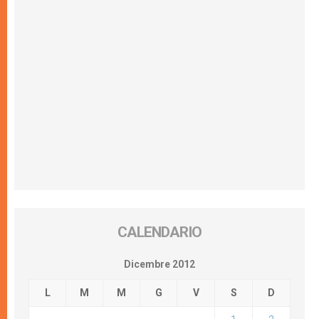
CALENDARIO
Dicembre 2012
L
M
M
G
V
S
D