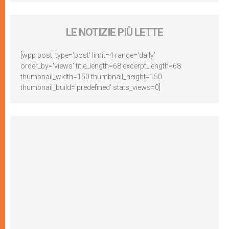
LE NOTIZIE PIÙ LETTE
[wpp post_type='post' limit=4 range='daily'
order_by='views' title_length=68 excerpt_length=68
thumbnail_width=150 thumbnail_height=150
thumbnail_build='predefined' stats_views=0]