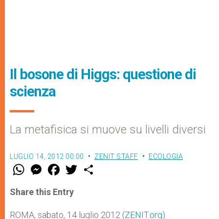
Il bosone di Higgs: questione di
scienza
La metafisica si muove su livelli diversi
LUGLIO 14, 2012 00:00
ZENIT STAFF
ECOLOGIA
W
M
F
T
S
h
e
a
w
h
a
s
c
i
a
t
s
e
t
r
Share this Entry
s
e
b
t
e
A
n
o
e
p
g
o
r
ROMA, sabato, 14 luglio 2012 (
ZENIT.org
).