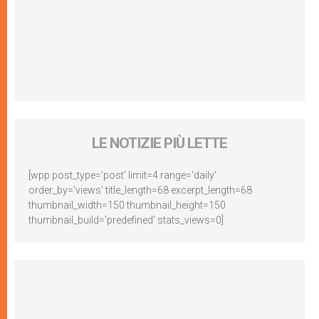
LE NOTIZIE PIÙ LETTE
[wpp post_type='post' limit=4 range='daily'
order_by='views' title_length=68 excerpt_length=68
thumbnail_width=150 thumbnail_height=150
thumbnail_build='predefined' stats_views=0]