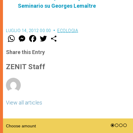
Seminario su Georges Lemaître
LUGLIO 14, 2012 00:00
ECOLOGIA
W
M
F
T
S
h
e
a
w
h
a
s
c
i
a
t
s
e
t
r
Share this Entry
s
e
b
t
e
A
n
o
e
p
g
o
r
ZENIT Staff
p
e
k
r
View all articles