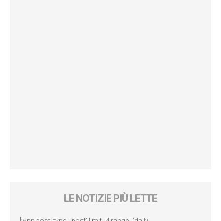
LE NOTIZIE PIÙ LETTE
[wpp post_type='post' limit=4 range='daily'