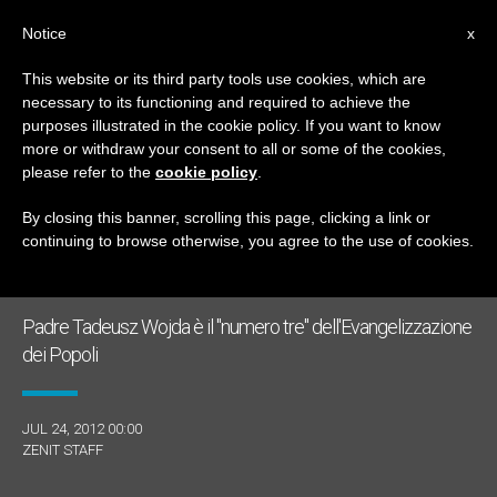
IT
Notice
x
This website or its third party tools use cookies, which are
necessary to its functioning and required to achieve the
GIORNO
purposes illustrated in the cookie policy. If you want to know
Luglio 24th, 2012
more or withdraw your consent to all or some of the cookies,
please refer to the
cookie policy
.
By closing this banner, scrolling this page, clicking a link or
continuing to browse otherwise, you agree to the use of cookies.
ULTIME NOTIZIE
Padre Tadeusz Wojda è il "numero tre" dell'Evangelizzazione
dei Popoli
JUL 24, 2012 00:00
ZENIT STAFF