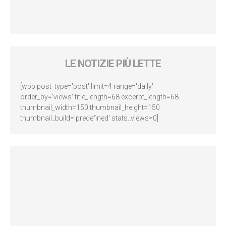
LE NOTIZIE PIÙ LETTE
[wpp post_type='post' limit=4 range='daily'
order_by='views' title_length=68 excerpt_length=68
thumbnail_width=150 thumbnail_height=150
thumbnail_build='predefined' stats_views=0]