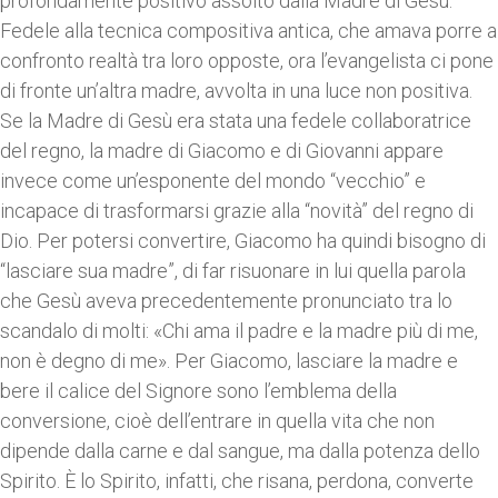
profondamente positivo assolto dalla Madre di Gesù.
Fedele alla tecnica compositiva antica, che amava porre a
confronto realtà tra loro opposte, ora l’evangelista ci pone
di fronte un’altra madre, avvolta in una luce non positiva.
Se la Madre di Gesù era stata una fedele collaboratrice
del regno, la madre di Giacomo e di Giovanni appare
invece come un’esponente del mondo “vecchio” e
incapace di trasformarsi grazie alla “novità” del regno di
Dio. Per potersi convertire, Giacomo ha quindi bisogno di
“lasciare sua madre”, di far risuonare in lui quella parola
che Gesù aveva precedentemente pronunciato tra lo
scandalo di molti: «Chi ama il padre e la madre più di me,
non è degno di me». Per Giacomo, lasciare la madre e
bere il calice del Signore sono l’emblema della
conversione, cioè dell’entrare in quella vita che non
dipende dalla carne e dal sangue, ma dalla potenza dello
Spirito. È lo Spirito, infatti, che risana, perdona, converte