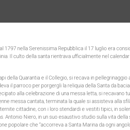
o al 1797 nella Serenissima Repubblica il 17 luglio era cons
nia. Il culto della santa rientrava ufficialmente nel calendar
capi della Quarantia e il Collegio, si recava in pellegrinaggio 
ndeva il parroco per porgergli la reliquia della Santa da baci
pato alla celebrazione di una messa letta, si recavano tut
nne messa cantata, terminata la quale si assisteva alla sfil
rnite cittadine, con i loro stendardi e vestiti tipici, in sol
s. Antonio Niero, in un suo esaustivo studio sulla vita della
ione popolare che “accorreva a Santa Marina da ogni angolo