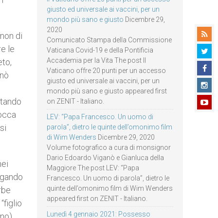
giusto ed universale ai vaccini, per un
mondo più sano e giusto
Dicembre 29,
2020
 non di
Comunicato Stampa della Commissione
e le
Vaticana Covid-19 e della Pontificia
Accademia per la Vita The post Il
eto,
Vaticano offre 20 punti per un accesso
rnò
giusto ed universale ai vaccini, per un
mondo più sano e giusto appeared first
ntando
on ZENIT - Italiano.
bocca
LEV: “Papa Francesco. Un uomo di
si
parola”, dietro le quinte dell’omonimo film
di Wim Wenders
Dicembre 29, 2020
Volume fotografico a cura di monsignor
Dario Edoardo Viganò e Gianluca della
nei
Maggiore The post LEV: “Papa
egando
Francesco. Un uomo di parola”, dietro le
quinte dell’omonimo film di Wim Wenders
rbe
appeared first on ZENIT - Italiano.
“figlio
Lunedì 4 gennaio 2021: Possesso
no).