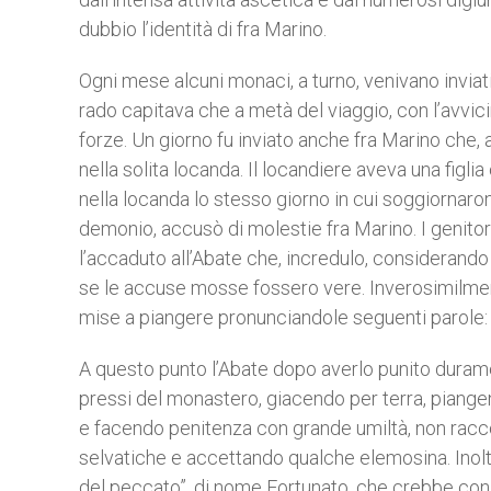
dubbio l’identità di fra Marino.
Ogni mese alcuni monaci, a turno, venivano inviati
rado capitava che a metà del viaggio, con l’avvic
forze. Un giorno fu inviato anche fra Marino che, 
nella solita locanda. Il locandiere aveva una figl
nella locanda lo stesso giorno in cui soggiornarono
demonio, accusò di molestie fra Marino. I genitor
l’accaduto all’Abate che, incredulo, considerando 
se le accuse mosse fossero vere. Inverosimilmen
mise a piangere pronunciandole seguenti parole: 
A questo punto l’Abate dopo averlo punito duramen
pressi del monastero, giacendo per terra, piang
e facendo penitenza con grande umiltà, non racc
selvatiche e accettando qualche elemosina. Inoltre i
del peccato”, di nome Fortunato, che crebbe con 