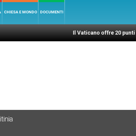
A
CHIESA E MONDO
DOCUMENTI
Il Vaticano offre 20 punti per un acces
tinia