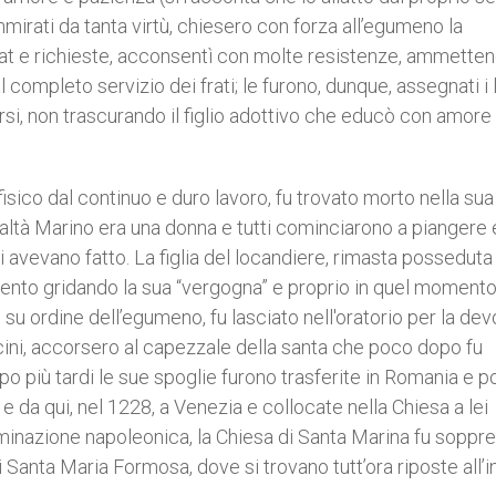
mirati da tanta virtù, chiesero con forza all’egumeno la
erat e richieste, acconsentì con molte resistenze, ammette
completo servizio dei frati; le furono, dunque, assegnati i 
rsi, non trascurando il figlio adottivo che educò con amore 
sico dal continuo e duro lavoro, fu trovato morto nella sua 
realtà Marino era una donna e tutti cominciarono a piangere 
 gli avevano fatto. La figlia del locandiere, rimasta posseduta
vento gridando la sua “vergogna” e proprio in quel moment
, su ordine dell’egumeno, fu lasciato nell'oratorio per la de
 vicini, accorsero al capezzale della santa che poco dopo fu
o più tardi le sue spoglie furono trasferite in Romania e po
e da qui, nel 1228, a Venezia e collocate nella Chiesa a lei
dominazione napoleonica, la Chiesa di Santa Marina fu soppr
i Santa Maria Formosa, dove si trovano tutt’ora riposte all’i