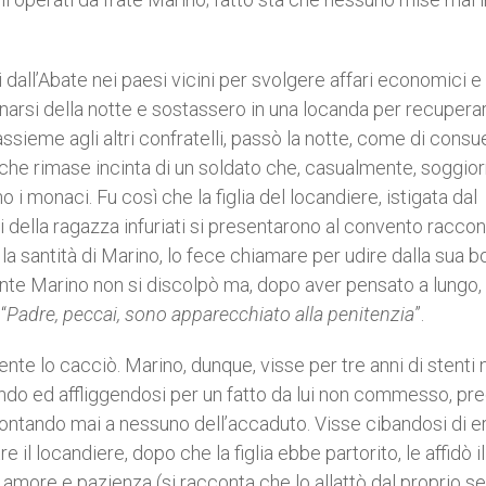
 dall’Abate nei paesi vicini per svolgere affari economici e
inarsi della notte e sostassero in una locanda per recuperar
assieme agli altri confratelli, passò la notte, come di consu
ia che rimase incinta di un soldato che, casualmente, soggio
 i monaci. Fu così che la figlia del locandiere, istigata dal
i della ragazza infuriati si presentarono al convento racco
la santità di Marino, lo fece chiamare per udire dalla sua 
te Marino non si discolpò ma, dopo aver pensato a lungo, 
“
Padre, peccai, sono apparecchiato alla penitenzia
”.
te lo cacciò. Marino, dunque, visse per tre anni di stenti 
endo ed affliggendosi per un fatto da lui non commesso, pr
ontando mai a nessuno dell’accaduto. Visse cibandosi di e
l locandiere, dopo che la figlia ebbe partorito, le affidò il 
amore e pazienza (si racconta che lo allattò dal proprio se