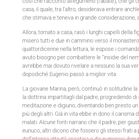
così che raccontò all’egumeno (l’abate), che gli c
casa, il quale, tra l’altro, desiderava entrare an
che stimava e teneva in grande considerazione, a
Allora, tornato a casa, rasò i lunghi capelli della 
misero tutti e due in cammino verso il monastero. 
quattordicenne nella lettura, le espose i comanda
avuto bisogno per combattere le “insidie del nem
avrebbe mai dovuto rivelare a nessuno la sua vera 
dopodiché Eugenio passò a miglior vita.
La giovane Marina, però, continuò in solitudine
la dottrina impartitagli dal padre, progredendo di g
meditazione e digiuno, diventando ben presto un e
più degli altri. Già in vita ebbe in dono il carism
malati. Alcune fonti narrano che il padre, per giusti
eunuco, altri dicono che fossero gli stessi frati a
dall’intensa attività ascetica e dai numerosi digi