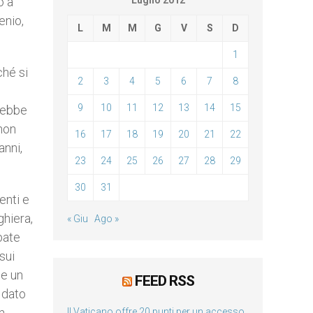
o a
Luglio 2012
enio,
L
M
M
G
V
S
D
1
ché si
2
3
4
5
6
7
8
9
10
11
12
13
14
15
vrebbe
non
16
17
18
19
20
21
22
anni,
23
24
25
26
27
28
29
30
31
enti e
ghiera,
« Giu
Ago »
bate
sui
se un
FEED RSS
a dato
n
Il Vaticano offre 20 punti per un accesso