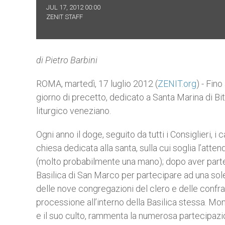
JUL 17, 2012 00:00
ZENIT STAFF
di Pietro Barbini
ROMA, martedì, 17 luglio 2012 (
ZENIT.org
) - Fin
giorno di precetto, dedicato a Santa Marina di Biti
liturgico veneziano.
Ogni anno il doge, seguito da tutti i Consiglieri, i 
chiesa dedicata alla santa, sulla cui soglia l’atte
(molto probabilmente una mano); dopo aver parteci
Basilica di San Marco per partecipare ad una sole
delle nove congregazioni del clero e delle confrate
processione all’interno della Basilica stessa. Mon
e il suo culto, rammenta la numerosa partecipaz