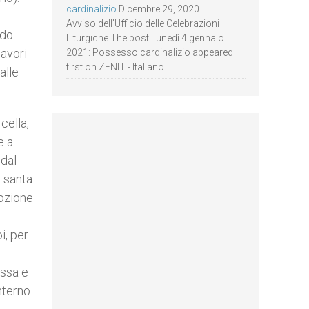
cardinalizio
Dicembre 29, 2020
Avviso dell’Ufficio delle Celebrazioni
ndo
Liturgiche The post Lunedì 4 gennaio
lavori
2021: Possesso cardinalizio appeared
first on ZENIT - Italiano.
alle
cella,
e a
 dal
o santa
vozione
i, per
essa e
nterno