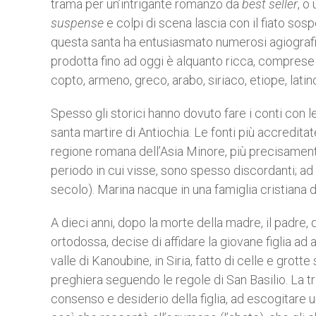
trama per un’intrigante romanzo da
best seller
, o
suspense
e colpi di scena lascia con il fiato sos
questa santa ha entusiasmato numerosi agiografi 
prodotta fino ad oggi è alquanto ricca, comprese
copto, armeno, greco, arabo, siriaco, etiope, lati
Spesso gli storici hanno dovuto fare i conti con
santa martire di Antiochia. Le fonti più accreditat
regione romana dell’Asia Minore, più precisamente i
periodo in cui visse, sono spesso discordanti; ad e
secolo). Marina nacque in una famiglia cristiana di 
A dieci anni, dopo la morte della madre, il padr
ortodossa, decise di affidare la giovane figlia ad a
valle di Kanoubine, in Siria, fatto di celle e grotte 
preghiera seguendo le regole di San Basilio. La tr
consenso e desiderio della figlia, ad escogitare