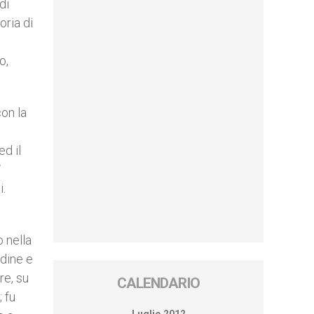
di
oria di
o,
on la
ed il
V
i.
o nella
udine e
re, su
CALENDARIO
 fu