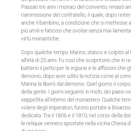
Passati tre anni i monaci del convento, rimasti am
riammissione del confratello, il quale, dopo reit
anche il bambino, a condizione che si mettesse al 
più umili e faticosi che svolse senza mai lamenta
virtù monastiche.
Dopo qualche tempo Marino, stanco e colpito al fi
all’età di 25 anni. Fu così che scoprirono che in 
battersi il petto per le ingiurie e le afflizioni che
demonio, dopo aver udito la notizia corse al con
Marina la liberò dal demonio. Quel giorno il corpo
della gente. I giorni seguenti in molti, dei paesi
seppellita all’interno del monastero. Qualche temp
volere degli imperatori, furono portate a Bisanzio 
dedicata. Tra il 1806 e il 1810, nel corso della 
le reliquie vennero spostate nella vicina Chiesa d