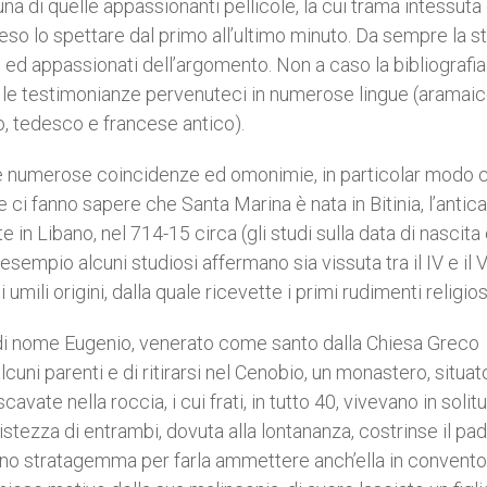
 una di quelle appassionanti pellicole, la cui trama intessuta 
peso lo spettare dal primo all’ultimo minuto. Da sempre la st
ed appassionati dell’argomento. Non a caso la bibliografia
 le testimonianze pervenuteci in numerose lingue (aramaic
no, tedesco e francese antico).
 le numerose coincidenze ed omonimie, in particolar modo c
e ci fanno sapere che Santa Marina è nata in Bitinia, l’antica
n Libano, nel 714-15 circa (gli studi sulla data di nascita 
sempio alcuni studiosi affermano sia vissuta tra il IV e il 
umili origini, dalla quale ricevette i primi rudimenti religios
e, di nome Eugenio, venerato come santo dalla Chiesa Greco
lcuni parenti e di ritirarsi nel Cenobio, un monastero, situat
scavate nella roccia, i cui frati, in tutto 40, vivevano in solit
istezza di entrambi, dovuta alla lontananza, costrinse il pad
 uno stratagemma per farla ammettere anch’ella in convento;