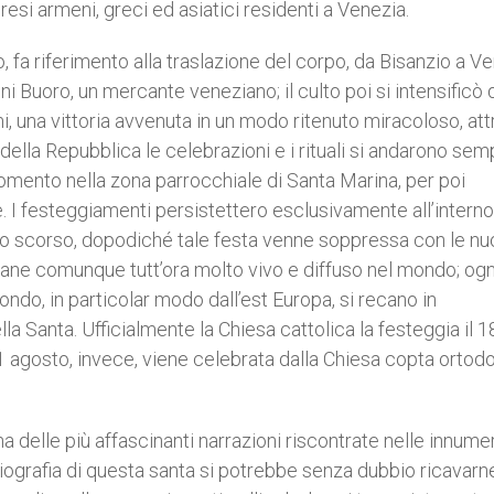
resi armeni, greci ed asiatici residenti a Venezia.
, fa riferimento alla traslazione del corpo, da Bisanzio a Ve
ni Buoro, un mercante veneziano; il culto poi si intensificò
, una vittoria avvenuta in un modo ritenuto miracoloso, att
della Repubblica le celebrazioni e i rituali si andarono sem
mento nella zona parrocchiale di Santa Marina, per poi
I festeggiamenti persistettero esclusivamente all’interno
lo scorso, dopodiché tale festa venne soppressa con le n
rimane comunque tutt’ora molto vivo e diffuso nel mondo; ogn
mondo, in particolar modo dall’est Europa, si recano in
la Santa. Ufficialmente la Chiesa cattolica la festeggia il 1
21 agosto, invece, viene celebrata dalla Chiesa copta ortod
na delle più affascinanti narrazioni riscontrate nelle innume
biografia di questa santa si potrebbe senza dubbio ricavarne