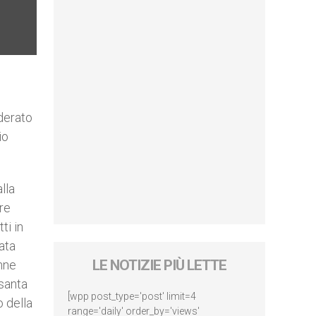
iderato
io
alla
are
ti in
ata
LE NOTIZIE PIÙ LETTE
enne
 santa
[wpp post_type='post' limit=4
 della
range='daily' order_by='views'