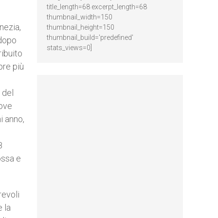
title_length=68 excerpt_length=68
thumbnail_width=150
nezia,
thumbnail_height=150
thumbnail_build='predefined'
 dopo
stats_views=0]
ribuito
pre più
 del
uove
i anno,
8
ossa e
revoli
 la