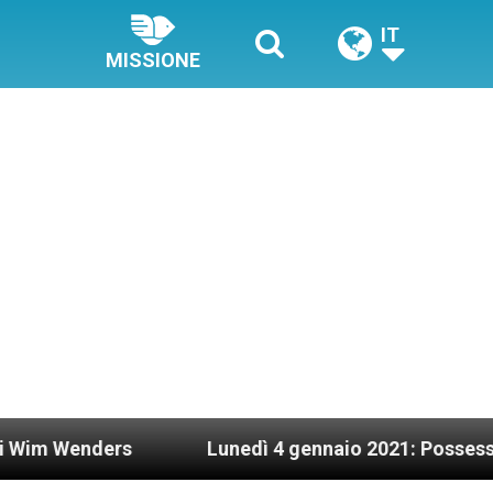
IT
MISSIONE
ers
Lunedì 4 gennaio 2021: Possesso cardinali