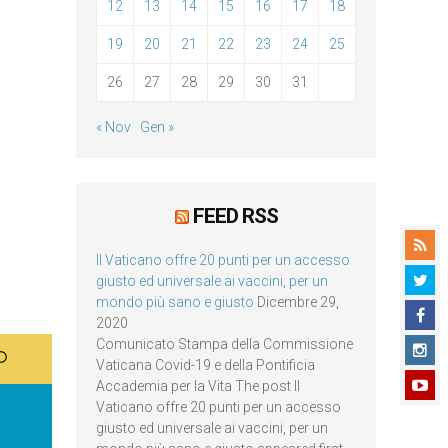
12
13
14
15
16
17
18
19
20
21
22
23
24
25
26
27
28
29
30
31
« Nov
Gen »
FEED RSS
Il Vaticano offre 20 punti per un accesso
giusto ed universale ai vaccini, per un
mondo più sano e giusto
Dicembre 29,
2020
Comunicato Stampa della Commissione
Vaticana Covid-19 e della Pontificia
Accademia per la Vita The post Il
Vaticano offre 20 punti per un accesso
giusto ed universale ai vaccini, per un