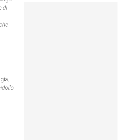
e di
 che
gia,
idollo
n