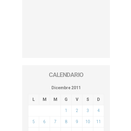
CALENDARIO
Dicembre 2011
L
M
M
G
V
S
D
1
2
3
4
5
6
7
8
9
10
11