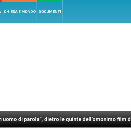
A
CHIESA E MONDO
DOCUMENTI
rola”, dietro le quinte dell’omonimo film di Wim Wend