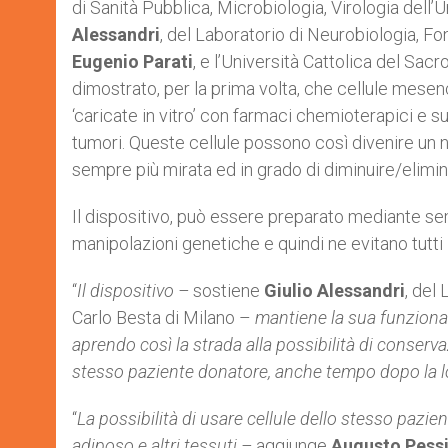
di Sanità Pubblica, Microbiologia, Virologia dell’
r
Alessandri
, del Laboratorio di Neurobiologia, F
Eugenio Parati
, e l’Università Cattolica del Sacr
dimostrato, per la prima volta, che cellule mes
‘caricate in vitro’ con farmaci chemioterapici e s
tumori. Queste cellule possono così divenire un 
sempre più mirata ed in grado di diminuire/eliminar
Il dispositivo, può essere preparato mediante 
manipolazioni genetiche e quindi ne evitano tutti i 
“
Il dispositivo –
sostiene
Giulio Alessandri
, del
Carlo Besta di Milano –
mantiene la sua funziona
aprendo così la strada alla possibilità di conserv
stesso paziente donatore, anche tempo dopo la
“
La possibilità di usare cellule dello stesso pazi
adiposo e altri tessuti –
aggiunge
Augusto Pess