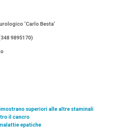
rologico ‘Carlo Besta’
 (348 9895170)
no
imostrano superiori alle altre staminali
tro il cancro
 malattie epatiche