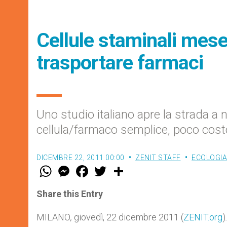
Cellule staminali mes
trasportare farmaci
Uno studio italiano apre la strada a
cellula/farmaco semplice, poco cos
DICEMBRE 22, 2011 00:00
ZENIT STAFF
ECOLOGIA
W
M
F
T
S
h
e
a
w
h
a
s
c
i
a
t
s
e
t
r
Share this Entry
s
e
b
t
e
A
n
o
e
p
g
o
r
MILANO
,
giovedì, 22 dicembre 2011 (
ZENIT.org
)
p
e
k