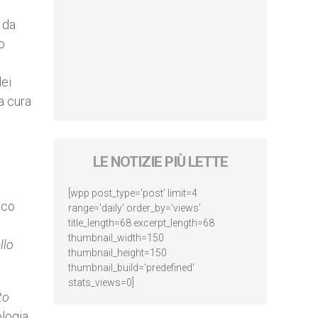
 da
to
dei
a cura
LE NOTIZIE PIÙ LETTE
[wpp post_type='post' limit=4
ico
range='daily' order_by='views'
title_length=68 excerpt_length=68
thumbnail_width=150
llo
thumbnail_height=150
thumbnail_build='predefined'
stats_views=0]
to
ologia