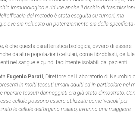
ischio
immunologico e riduce anche il rischio di trasmission
ell’efficacia del metodo è stata eseguita su tumori, ma
gie ove sia richiesto un potenziamento sia della specificità
e, è che questa caratteristica biologica, ovvero di essere
he da altre popolazioni cellulari, come fibroblasti, cellule
ti nel sangue e quindi facilmente isolabili dai pazienti.
nta
Eugenio Parati
, Direttore del Laboratorio di Neurobiolo
presenti in molti
tessuti umani adulti ed in particolare nel m
e riparare tessuti danneggiati era già stato dimostrato
.
Co
esse cellule possono essere utilizzate come ‘veicoli’ per
rato le cellule dell’organo malato, avranno una maggiore