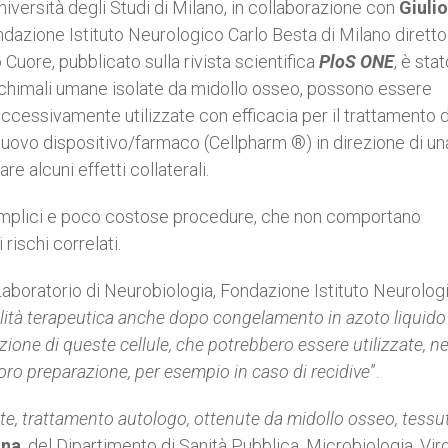
Università degli Studi di Milano, in collaborazione con
Giulio
ondazione Istituto Neurologico Carlo Besta di Milano diretto
o Cuore, pubblicato sulla rivista scientifica
PloS ONE
, è sta
enchimali umane isolate da midollo osseo, possono essere
uccessivamente utilizzate con efficacia per il trattamento 
nuovo dispositivo/farmaco (Cellpharm ®) in direzione di un
e alcuni effetti collaterali.
semplici e poco costose procedure, che non comportano
rischi correlati.
 Laboratorio di Neurobiologia, Fondazione Istituto Neurolog
lità terapeutica anche dopo
congelamento in azoto liquido
azione di queste
cellule, che potrebbero essere utilizzate, ne
loro preparazione, per esempio in caso di recidive
”.
ente, trattamento autologo, ottenute da
midollo osseo, tessu
ina
, del Dipartimento di Sanità Pubblica, Microbiologia, Vir