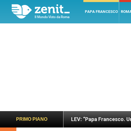
PAPA FRANCESCO
ROM
o e giusto
LEV: “Papa Francesco. Un uomo di pa
PRIMO PIANO