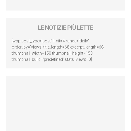
LE NOTIZIE PIÙ LETTE
[wpp post_type='post' limit=4 range='daily'
order_by='views' title_length=68 excerpt_length=68
thumbnail_width=150 thumbnail_height=150
thumbnail_build='predefined' stats_views=0]