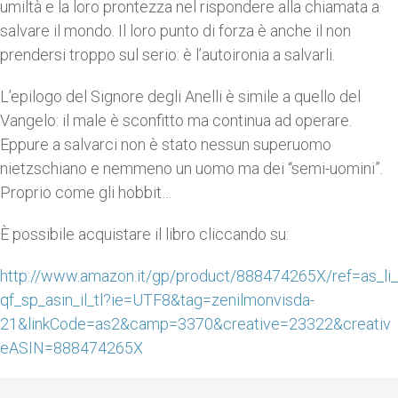
umiltà e la loro prontezza nel rispondere alla chiamata a
salvare il mondo. Il loro punto di forza è anche il non
prendersi troppo sul serio: è l’autoironia a salvarli.
L’epilogo del Signore degli Anelli è simile a quello del
Vangelo: il male è sconfitto ma continua ad operare.
Eppure a salvarci non è stato nessun superuomo
nietzschiano e nemmeno un uomo ma dei “semi-uomini”.
Proprio come gli hobbit…
È possibile acquistare il libro cliccando su:
http://www.amazon.it/gp/product/888474265X/ref=as_li_
qf_sp_asin_il_tl?ie=UTF8&tag=zenilmonvisda-
21&linkCode=as2&camp=3370&creative=23322&creativ
eASIN=888474265X