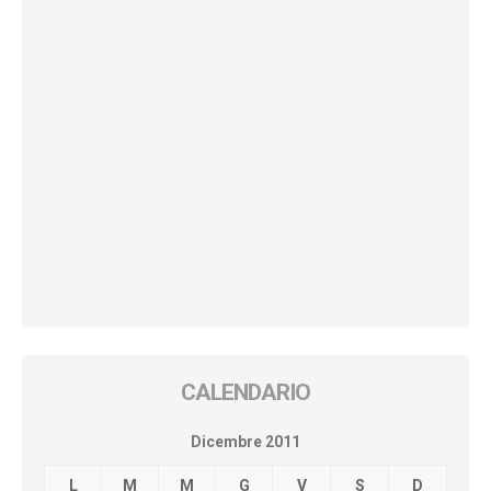
CALENDARIO
Dicembre 2011
L
M
M
G
V
S
D