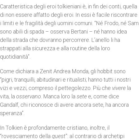
Caratteristica degli eroi tolkieniani è, in fin dei conti, quella
di non essere affatto degli eroi. In essi è facile riscontrare
i limiti e le fragilità degli uomini comuni. “Né Frodo, né Sam
sono abili di spada – osserva Bertani – né hanno idea
della strada che dovranno percorrere. L’anello li ha
strappati alla sicurezza e alla routine della loro
quotidianità”.
Come dichiara a Zenit Andrea Monda, gli hobbit sono
“pigri, tranquilli, abitudinari e ritualisti; hanno tutti i nostri
vizi e vezzi, compreso il pettegolezzo. Più che
vivere
la
vita, la
osservano
. Manca loro la
sete
e, come dice
Gandalf, chi riconosce di avere ancora sete, ha ancora
speranza”.
In Tolkien è profondamente cristiano, inoltre, il
“rovesciamento della
quest
”: al contrario di archetipi