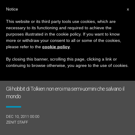
IT
Notice
x
This website or its third party tools use cookies, which are
necessary to its functioning and required to achieve the
GIORNO
purposes illustrated in the cookie policy. If you want to know
Dicembre 10th, 2011
more or withdraw your consent to all or some of the cookies,
please refer to the
cookie policy
.
By closing this banner, scrolling this page, clicking a link or
continuing to browse otherwise, you agree to the use of cookies.
ULTIME NOTIZIE
Gli hobbit di Tolkien: non eroi ma semi-uomini che salvano il
mondo
DEC 10, 2011 00:00
ZENIT STAFF