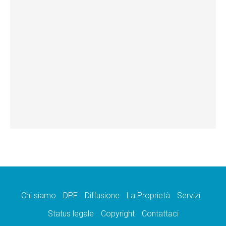
Chi siamo
DPF
Diffusione
La Proprietà
Servizi
Status legale
Copyright
Contattaci