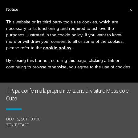
IT
Notice
x
This website or its third party tools use cookies, which are
necessary to its functioning and required to achieve the
GIORNO
purposes illustrated in the cookie policy. If you want to know
Dicembre 12th, 2011
more or withdraw your consent to all or some of the cookies,
please refer to the
cookie policy
.
By closing this banner, scrolling this page, clicking a link or
continuing to browse otherwise, you agree to the use of cookies.
ULTIME NOTIZIE
Il Papa conferma la propria intenzione di visitare Messico e
Cuba
DEC 12, 2011 00:00
ZENIT STAFF