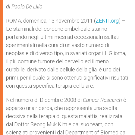
A
n
o
e
p
g
o
r
di Paolo De Lillo
p
e
k
r
ROMA, domenica, 13 novembre 2011 (
ZENIT.org
) –
Le staminali del cordone ombelicale stanno
portando negli ultimi mesi ad eccezionali risultati
sperimentali nella cura di un vasto numero di
neoplasie di diverso tipo, in svariati organi. Il Glioma,
il più comune tumore del cervello ed il meno
curabile, derivato dalle cellule della glia, è uno dei
primi, per il quale si sono ottenuti significativi risultati
con questa specifica terapia cellulare.
Nel numero di Dicembre 2008 di
Cancer Research
è
apparso una ricerca, che rappresenta una svolta
decisiva nella terapia di questa malattia, realizzata
dal Dottor Seong Muk Kim e dal suo team, con
scienziati provenienti dal Department of Biomedical