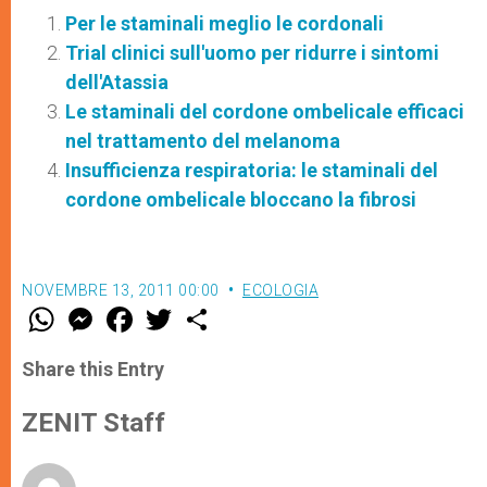
Per le staminali meglio le cordonali
Trial clinici sull'uomo per ridurre i sintomi
dell'Atassia
Le staminali del cordone ombelicale efficaci
nel trattamento del melanoma
Insufficienza respiratoria: le staminali del
cordone ombelicale bloccano la fibrosi
NOVEMBRE 13, 2011 00:00
ECOLOGIA
W
M
F
T
S
h
e
a
w
h
a
s
c
i
a
t
s
e
t
r
Share this Entry
s
e
b
t
e
A
n
o
e
p
g
o
r
ZENIT Staff
p
e
k
r