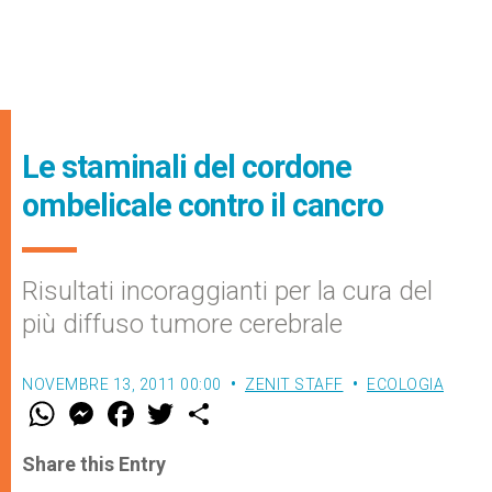
Le staminali del cordone
ombelicale contro il cancro
Risultati incoraggianti per la cura del
più diffuso tumore cerebrale
NOVEMBRE 13, 2011 00:00
ZENIT STAFF
ECOLOGIA
W
M
F
T
S
h
e
a
w
h
a
s
c
i
a
t
s
e
t
r
Share this Entry
s
e
b
t
e