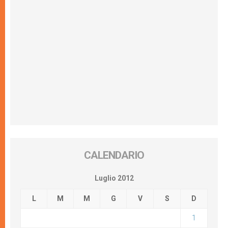
CALENDARIO
Luglio 2012
L
M
M
G
V
S
D
1