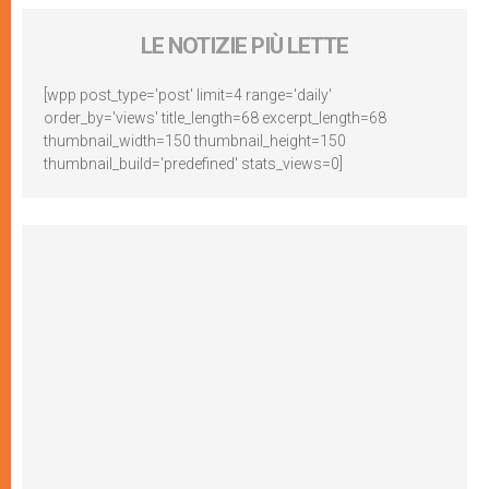
LE NOTIZIE PIÙ LETTE
[wpp post_type='post' limit=4 range='daily'
order_by='views' title_length=68 excerpt_length=68
thumbnail_width=150 thumbnail_height=150
thumbnail_build='predefined' stats_views=0]