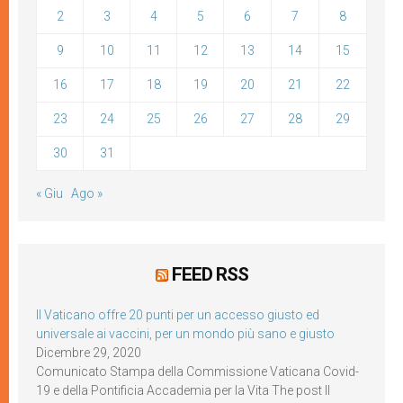
2
3
4
5
6
7
8
9
10
11
12
13
14
15
16
17
18
19
20
21
22
23
24
25
26
27
28
29
30
31
« Giu
Ago »
FEED RSS
Il Vaticano offre 20 punti per un accesso giusto ed
universale ai vaccini, per un mondo più sano e giusto
Dicembre 29, 2020
Comunicato Stampa della Commissione Vaticana Covid-
19 e della Pontificia Accademia per la Vita The post Il