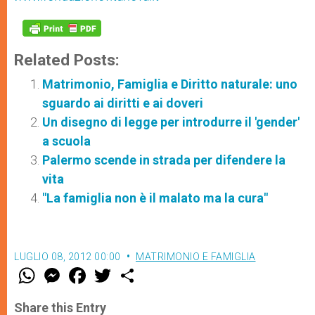
Related Posts:
Matrimonio, Famiglia e Diritto naturale: uno
sguardo ai diritti e ai doveri
Un disegno di legge per introdurre il 'gender'
a scuola
Palermo scende in strada per difendere la
vita
"La famiglia non è il malato ma la cura"
LUGLIO 08, 2012 00:00
MATRIMONIO E FAMIGLIA
W
M
F
T
S
h
e
a
w
h
a
s
c
i
a
t
s
e
t
r
Share this Entry
s
e
b
t
e