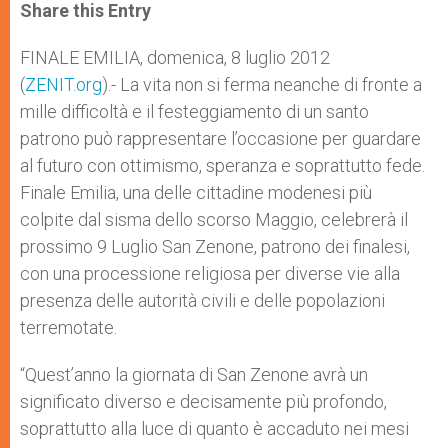
t
s
e
t
r
Share this Entry
s
e
b
t
e
A
n
o
e
p
g
o
r
FINALE EMILIA, domenica, 8 luglio 2012
p
e
k
(
ZENIT.org
r
).- La vita non si ferma neanche di fronte a
mille difficoltà e il festeggiamento di un santo
patrono può rappresentare l’occasione per guardare
al futuro con ottimismo, speranza e soprattutto fede.
Finale Emilia, una delle cittadine modenesi più
colpite dal sisma dello scorso Maggio, celebrerà il
prossimo 9 Luglio San Zenone, patrono dei finalesi,
con una processione religiosa per diverse vie alla
presenza delle autorità civili e delle popolazioni
terremotate.
“Quest’anno la giornata di San Zenone avrà un
significato diverso e decisamente più profondo,
soprattutto alla luce di quanto è accaduto nei mesi