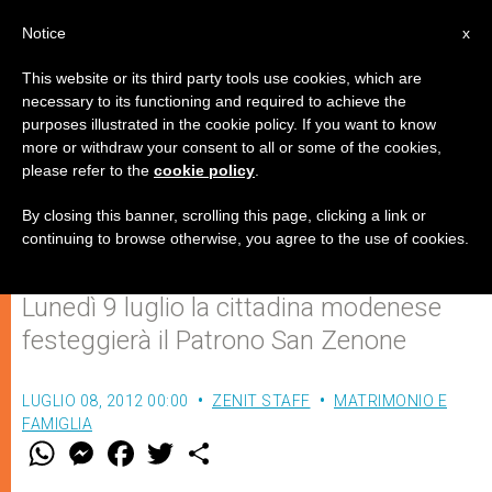
IT
Notice
x
This website or its third party tools use cookies, which are
necessary to its functioning and required to achieve the
purposes illustrated in the cookie policy. If you want to know
Finale Emilia: ripartiamo dai
more or withdraw your consent to all or some of the cookies,
please refer to the
cookie policy
.
nostri bambini con un dono di
vita e speranza
By closing this banner, scrolling this page, clicking a link or
continuing to browse otherwise, you agree to the use of cookies.
Lunedì 9 luglio la cittadina modenese
festeggierà il Patrono San Zenone
LUGLIO 08, 2012 00:00
ZENIT STAFF
MATRIMONIO E
FAMIGLIA
W
M
F
T
S
h
e
a
w
h
a
s
c
i
a