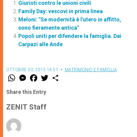
Giuristi contro le unioni civili
Family Day: vescovi in prima linea
Meloni: "Se modernità è l'utero in affitto,
sono fieramente antica"
Popoli uniti per difendere la famiglia. Dai
Carpazi alle Ande
OTTOBRE 03, 2015 14:51
MATRIMONIO E FAMIGLIA
W
M
F
T
S
h
e
a
w
h
a
s
c
i
a
t
s
e
t
r
Share this Entry
s
e
b
t
e
A
n
o
e
p
g
o
r
ZENIT Staff
p
e
k
r