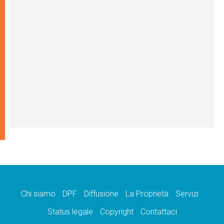
Chi siamo
DPF
Diffusione
La Proprietà
Servizi
Status legale
Copyright
Contattaci