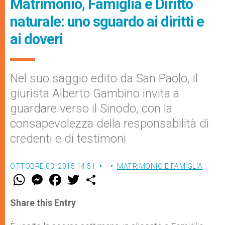
Matrimonio, Famiglia e Diritto
naturale: uno sguardo ai diritti e
ai doveri
Nel suo saggio edito da San Paolo, il
giurista Alberto Gambino invita a
guardare verso il Sinodo, con la
consapevolezza della responsabilità di
credenti e di testimoni
OTTOBRE 03, 2015 14:51
MATRIMONIO E FAMIGLIA
W
M
F
T
S
h
e
a
w
h
a
s
c
i
a
t
s
e
t
r
Share this Entry
s
e
b
t
e
A
n
o
e
p
g
o
r