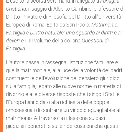
È uscito la scorsa settimana, in allegato a
Famiglia
p
e
k
Cristiana
, il saggio di Alberto Gambino, professore di
r
Diritto Privato e di Filosofia del Diritto all’Università
Europea di Roma. Edito da San Paolo,
Matrimonio,
Famiglia e Diritto naturale: uno sguardo ai diritti e ai
doveri
è il III volume della collana
Questioni di
Famiglia
.
L’autore passa in rassegna l’istituzione familiare e
quella matrimoniale, alla luce della volontà dei padri
costituenti e dell’evoluzione del pensiero giuridico
sulla famiglia, legato alle nuove norme in materia di
divorzio e alle diverse risposte che i singoli Stati e
l’Europa hanno dato alla richiesta delle coppie
omosessuali di contrarre un vincolo eguagliabile al
matrimonio. Attraverso la riflessione su casi
giudiziari concreti e sulle ripercussioni che questi