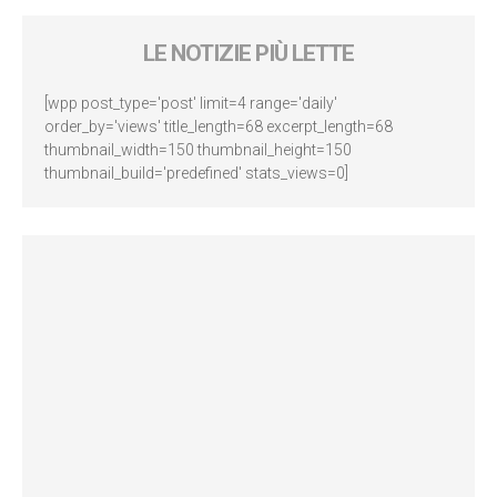
LE NOTIZIE PIÙ LETTE
[wpp post_type='post' limit=4 range='daily'
order_by='views' title_length=68 excerpt_length=68
thumbnail_width=150 thumbnail_height=150
thumbnail_build='predefined' stats_views=0]