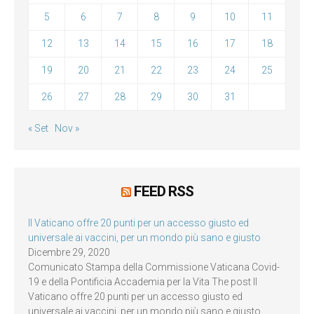
5
6
7
8
9
10
11
12
13
14
15
16
17
18
19
20
21
22
23
24
25
26
27
28
29
30
31
« Set
Nov »
FEED RSS
Il Vaticano offre 20 punti per un accesso giusto ed
universale ai vaccini, per un mondo più sano e giusto
Dicembre 29, 2020
Comunicato Stampa della Commissione Vaticana Covid-
19 e della Pontificia Accademia per la Vita The post Il
Vaticano offre 20 punti per un accesso giusto ed
universale ai vaccini, per un mondo più sano e giusto