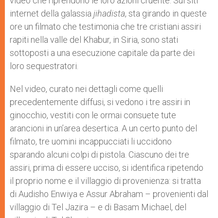
video che riprendono le loro azioni cruente. Sui siti
r
internet della galassia
jihadista
, sta girando in queste
ore un filmato che testimonia che tre cristiani assiri
rapiti nella valle del Khabur, in Siria, sono stati
sottoposti a una esecuzione capitale da parte dei
loro sequestratori.
Nel video, curato nei dettagli come quelli
precedentemente diffusi, si vedono i tre assiri in
ginocchio, vestiti con le ormai consuete tute
arancioni in un’area desertica. A un certo punto del
filmato, tre uomini incappucciati li uccidono
sparando alcuni colpi di pistola. Ciascuno dei tre
assiri, prima di essere ucciso, si identifica ripetendo
il proprio nome e il villaggio di provenienza: si tratta
di Audisho Enwiya e Assur Abraham – provenienti dal
villaggio di Tel Jazira – e di Basam Michael, del