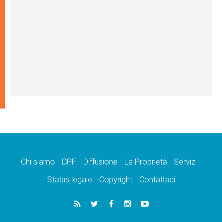
Chi siamo
DPF
Diffusione
La Proprietà
Servizi
Status legale
Copyright
Contattaci