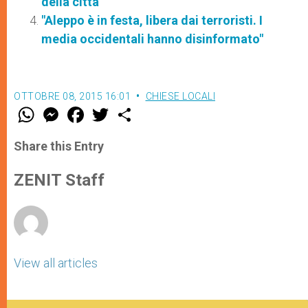
della città
"Aleppo è in festa, libera dai terroristi. I
media occidentali hanno disinformato"
OTTOBRE 08, 2015 16:01
CHIESE LOCALI
W
M
F
T
S
h
e
a
w
h
a
s
c
i
a
t
s
e
t
r
Share this Entry
s
e
b
t
e
A
n
o
e
p
g
o
r
ZENIT Staff
p
e
k
r
View all articles