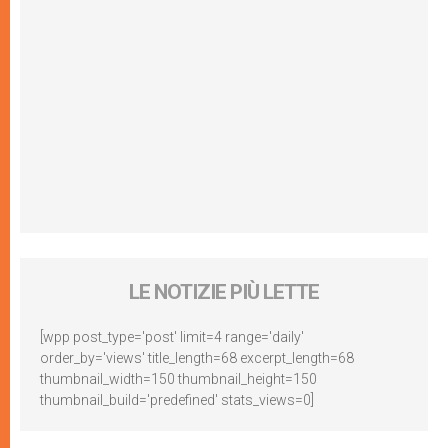
LE NOTIZIE PIÙ LETTE
[wpp post_type='post' limit=4 range='daily'
order_by='views' title_length=68 excerpt_length=68
thumbnail_width=150 thumbnail_height=150
thumbnail_build='predefined' stats_views=0]