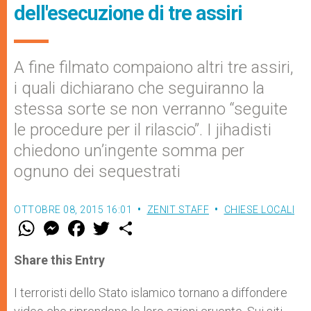
dell'esecuzione di tre assiri
A fine filmato compaiono altri tre assiri,
i quali dichiarano che seguiranno la
stessa sorte se non verranno “seguite
le procedure per il rilascio”. I jihadisti
chiedono un’ingente somma per
ognuno dei sequestrati
OTTOBRE 08, 2015 16:01
ZENIT STAFF
CHIESE LOCALI
W
M
F
T
S
h
e
a
w
h
a
s
c
i
a
t
s
e
t
r
Share this Entry
s
e
b
t
e
A
n
o
e
p
g
o
r
I terroristi dello Stato islamico tornano a diffondere
p
e
k