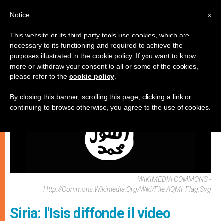
IT
Notice
x
This website or its third party tools use cookies, which are
necessary to its functioning and required to achieve the
CHIESE LOCALI
purposes illustrated in the cookie policy. If you want to know
more or withdraw your consent to all or some of the cookies,
please refer to the
cookie policy
.
By closing this banner, scrolling this page, clicking a link or
continuing to browse otherwise, you agree to the use of cookies.
WIKIMEDIA COMMONS -
Http://commons.wikimedia.org/wiki/File:AQMI_Flag.svg
Siria: l'Isis diffonde il video