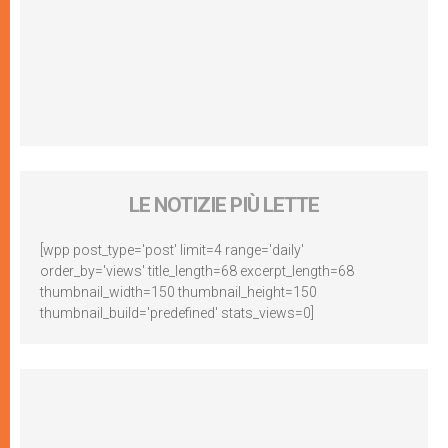
LE NOTIZIE PIÙ LETTE
[wpp post_type='post' limit=4 range='daily'
order_by='views' title_length=68 excerpt_length=68
thumbnail_width=150 thumbnail_height=150
thumbnail_build='predefined' stats_views=0]