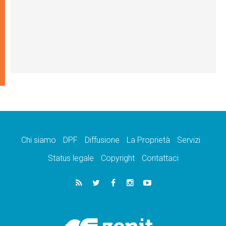
Chi siamo
DPF
Diffusione
La Proprietà
Servizi
Status legale
Copyright
Contattaci