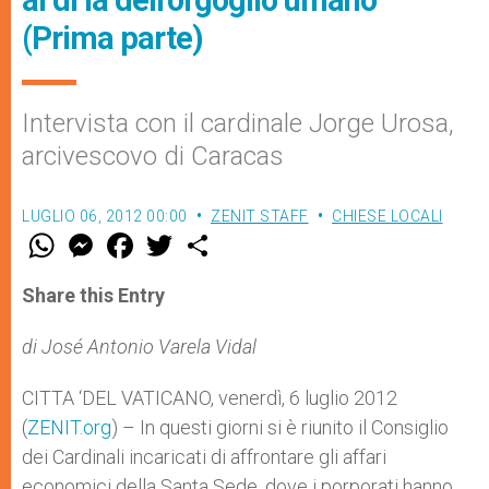
al di là dell'orgoglio umano"
(Prima parte)
Intervista con il cardinale Jorge Urosa,
arcivescovo di Caracas
LUGLIO 06, 2012 00:00
ZENIT STAFF
CHIESE LOCALI
W
M
F
T
S
h
e
a
w
h
a
s
c
i
a
t
s
e
t
r
Share this Entry
s
e
b
t
e
A
n
o
e
p
g
o
r
di José Antonio Varela Vidal
p
e
k
r
CITTA ‘DEL VATICANO, venerdì, 6 luglio 2012
(
ZENIT.org
) – In questi giorni si è riunito il Consiglio
dei Cardinali incaricati di affrontare gli affari
economici della Santa Sede, dove i porporati hanno