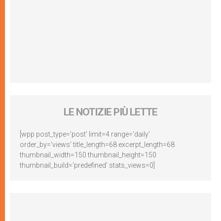
LE NOTIZIE PIÙ LETTE
[wpp post_type='post' limit=4 range='daily'
order_by='views' title_length=68 excerpt_length=68
thumbnail_width=150 thumbnail_height=150
thumbnail_build='predefined' stats_views=0]