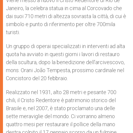
Viene messo a nuovo il Cristo Redentore di Rio de
p
e
k
Janeiro, la celebra statua in cima al Corcovado che
r
dai suoi 710 metri di altezza sovrasta la città, di cui è
simbolo e punto di riferimento per oltre 700mila
turisti.
Un gruppo di operai specializzati in interventi ad alta
quota ha avviato in questi giorni i lavori di restauro
della scultura, dopo la benedizione dell’arcivescovo,
mons. Orani João Tempesta, prossimo cardinale nel
Concistoro del 20 febbraio.
Realizzato nel 1931, alto 28 metri e pesante 700
chili, il Cristo Redentore è patrimonio storico del
Brasile e, nel 2007, è stato proclamato una delle
sette meraviglie del mondo. Ci vorranno almeno
quattro mesi per restaurare il pollice della mano
destra colpito il 17 gennaio scorso da un fulmine