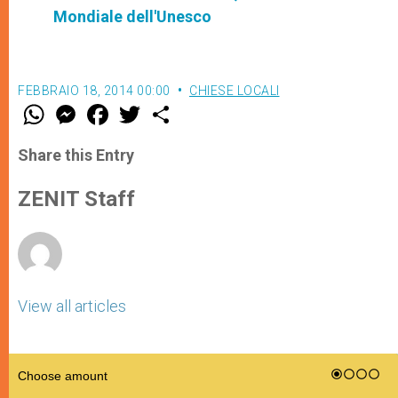
Mondiale dell'Unesco
FEBBRAIO 18, 2014 00:00
CHIESE LOCALI
W
M
F
T
S
h
e
a
w
h
a
s
c
i
a
t
s
e
t
r
Share this Entry
s
e
b
t
e
A
n
o
e
p
g
o
r
ZENIT Staff
p
e
k
r
View all articles