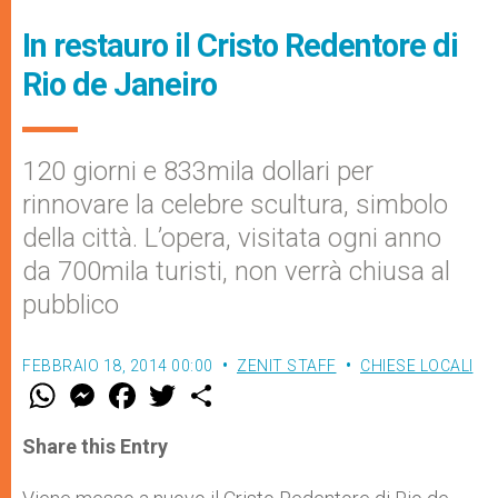
In restauro il Cristo Redentore di
Rio de Janeiro
120 giorni e 833mila dollari per
rinnovare la celebre scultura, simbolo
della città. L’opera, visitata ogni anno
da 700mila turisti, non verrà chiusa al
pubblico
FEBBRAIO 18, 2014 00:00
ZENIT STAFF
CHIESE LOCALI
W
M
F
T
S
h
e
a
w
h
a
s
c
i
a
t
s
e
t
r
Share this Entry
s
e
b
t
e
A
n
o
e
p
g
o
r