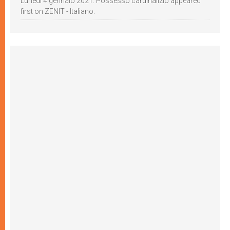
Lunedì 4 gennaio 2021: Possesso cardinalizio appeared
first on ZENIT - Italiano.