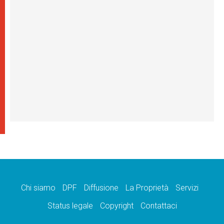
Chi siamo
DPF
Diffusione
La Proprietà
Servizi
Status legale
Copyright
Contattaci