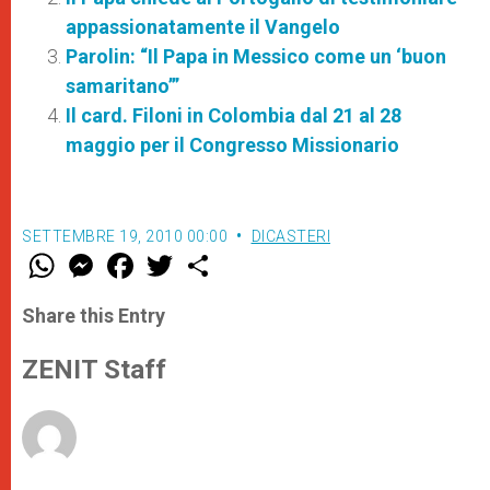
appassionatamente il Vangelo
Parolin: “Il Papa in Messico come un ‘buon
samaritano’”
Il card. Filoni in Colombia dal 21 al 28
maggio per il Congresso Missionario
SETTEMBRE 19, 2010 00:00
DICASTERI
W
M
F
T
S
h
e
a
w
h
a
s
c
i
a
t
s
e
t
r
Share this Entry
s
e
b
t
e
A
n
o
e
p
g
o
r
ZENIT Staff
p
e
k
r