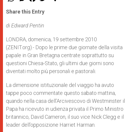
h
e
a
w
h
a
s
c
i
a
t
s
e
t
r
Share this Entry
s
e
b
t
e
A
n
o
e
p
g
o
r
di Edward Pentin
p
e
k
r
LONDRA, domenica, 19 settembre 2010
(ZENIT.org).- Dopo le prime due giornate della visita
papale in Gran Bretagna centrate soprattutto su
questioni Chiesa-Stato, gli ultimi due giorni sono
diventati molto più personali e pastorali.
La dimensione istituzionale del viaggio ha avuto
tappe poco commentate questo sabato mattina,
quando nella casa dell’Arcivescovo di Westminster il
Papa ha ricevuto in udienza privata il Primo Ministro
britannico, David Cameron, il suo vice Nick Clegg e il
leader dell’opposizione Harriet Harman.