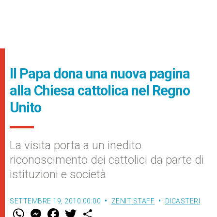
Il Papa dona una nuova pagina
alla Chiesa cattolica nel Regno
Unito
La visita porta a un inedito
riconoscimento dei cattolici da parte di
istituzioni e società
SETTEMBRE 19, 2010 00:00
ZENIT STAFF
DICASTERI
W
M
F
T
S