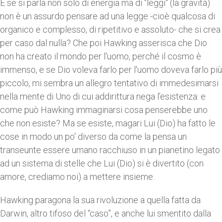
E se si parla non solo di energia ma di "leggi" (la gravità)
non è un assurdo pensare ad una legge -cioè qualcosa di
organico e complesso, di ripetitivo e assoluto- che si crea
per caso dal nulla? Che poi Hawking asserisca che Dio
non ha creato il mondo per l'uomo, perché il cosmo è
immenso, e se Dio voleva farlo per l'uomo doveva farlo più
piccolo, mi sembra un allegro tentativo di immedesimarsi
nella mente di Uno di cui addirittura nega l’esistenza: e
come può Hawking immaginarsi cosa penserebbe uno
che non esiste? Ma se esiste, magari Lui (Dio) ha fatto le
cose in modo un po' diverso da come la pensa un
transeunte essere umano racchiuso in un pianetino legato
ad un sistema di stelle che Lui (Dio) si è divertito (con
amore, crediamo noi) a mettere insieme.
Hawking paragona la sua rivoluzione a quella fatta da
Darwin, altro tifoso del “caso”, e anche lui smentito dalla