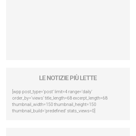
LE NOTIZIE PIÙ LETTE
[wpp post_type='post' limit=4 range='daily'
order_by='views' title_length=68 excerpt_length=68
thumbnail_width=150 thumbnail_height=150
thumbnail_build='predefined' stats_views=0]