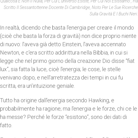
Qualcosa E Non Il Nulla, Per Cui L'universo Esiste, Per Cui Noi Esistiamo", Ha
Scritto Il Sessantottenne Docente Di Cambridge, Noto Per Le Sue Ricerche
Sulla Gravità E I Buchi Neri.
In realtà, dicendo che basta l'energia per creare il mondo
(cioè che basta la forza di gravità) non dice proprio niente
di nuovo: l'aveva già detto Einstein, l'aveva accennato
Newton, e c'era scritto addirittura nella Bibbia, in cui si
legge che nel primo giorno della creazione Dio disse “fiat
lux”, sia fatta la luce, cioè l'energia; le cose, le stelle
venivano dopo, e nell'arretratezza dei tempi in cui fu
scritta, era un'intuizione geniale.
Tutto ha origine dall’energia secondo Hawking, e
probabilmente ha ragione; ma l'energia e le forze, chi ce le
ha messe? Perché le forze “esistono”, sono dei dati di
fatto.