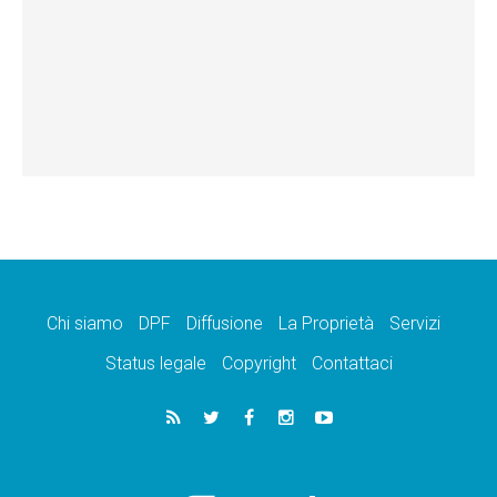
Chi siamo
DPF
Diffusione
La Proprietà
Servizi
Status legale
Copyright
Contattaci