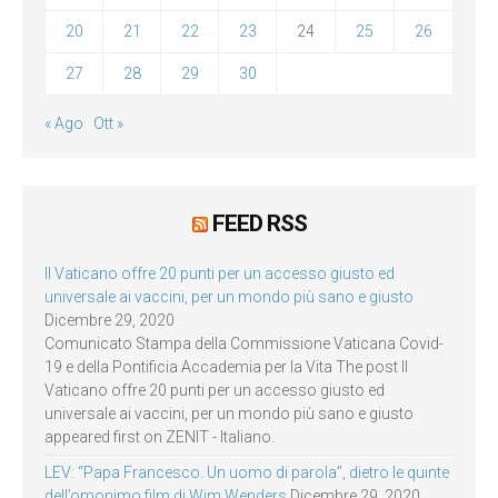
20
21
22
23
24
25
26
27
28
29
30
« Ago
Ott »
FEED RSS
Il Vaticano offre 20 punti per un accesso giusto ed
universale ai vaccini, per un mondo più sano e giusto
Dicembre 29, 2020
Comunicato Stampa della Commissione Vaticana Covid-
19 e della Pontificia Accademia per la Vita The post Il
Vaticano offre 20 punti per un accesso giusto ed
universale ai vaccini, per un mondo più sano e giusto
appeared first on ZENIT - Italiano.
LEV: “Papa Francesco. Un uomo di parola”, dietro le quinte
dell’omonimo film di Wim Wenders
Dicembre 29, 2020