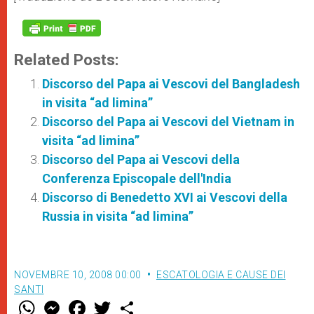
Related Posts:
Discorso del Papa ai Vescovi del Bangladesh
in visita “ad limina”
Discorso del Papa ai Vescovi del Vietnam in
visita “ad limina”
Discorso del Papa ai Vescovi della
Conferenza Episcopale dell'India
Discorso di Benedetto XVI ai Vescovi della
Russia in visita “ad limina”
NOVEMBRE 10, 2008 00:00
ESCATOLOGIA E CAUSE DEI
SANTI
W
M
F
T
S
h
e
a
w
h