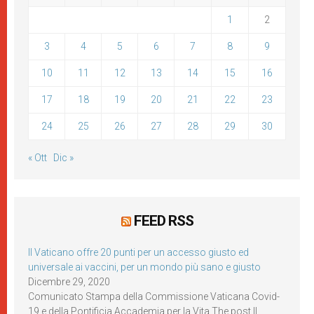
1
2
3
4
5
6
7
8
9
10
11
12
13
14
15
16
17
18
19
20
21
22
23
24
25
26
27
28
29
30
« Ott
Dic »
FEED RSS
Il Vaticano offre 20 punti per un accesso giusto ed
universale ai vaccini, per un mondo più sano e giusto
Dicembre 29, 2020
Comunicato Stampa della Commissione Vaticana Covid-
19 e della Pontificia Accademia per la Vita The post Il