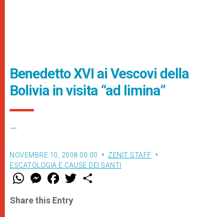
Benedetto XVI ai Vescovi della
Bolivia in visita “ad limina”
–
NOVEMBRE 10, 2008 00:00
ZENIT STAFF
ESCATOLOGIA E CAUSE DEI SANTI
W
M
F
T
S
h
e
a
w
h
a
s
c
i
a
t
s
e
t
r
Share this Entry
s
e
b
t
e
A
n
o
e