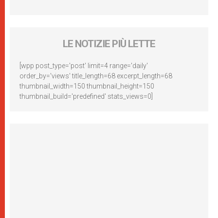
LE NOTIZIE PIÙ LETTE
[wpp post_type='post' limit=4 range='daily'
order_by='views' title_length=68 excerpt_length=68
thumbnail_width=150 thumbnail_height=150
thumbnail_build='predefined' stats_views=0]