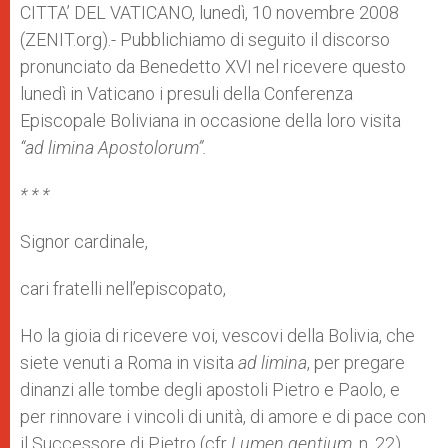
p
g
o
r
CITTA’ DEL VATICANO, lunedì, 10 novembre 2008
p
e
k
(ZENIT.org).- Pubblichiamo di seguito il discorso
r
pronunciato da Benedetto XVI nel ricevere questo
lunedì in Vaticano i presuli della Conferenza
Episcopale Boliviana in occasione della loro visita
“ad limina Apostolorum”.
* * *
Signor cardinale,
cari fratelli nell’episcopato,
Ho la gioia di ricevere voi, vescovi della Bolivia, che
siete venuti a Roma in visita
ad limina
, per pregare
dinanzi alle tombe degli apostoli Pietro e Paolo, e
per rinnovare i vincoli di unità, di amore e di pace con
il Successore di Pietro (cfr
Lumen gentium
, n. 22).