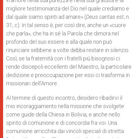
«l’amore nella sua purezza e nella sua gratuità è la
migliore testimonianza del Dio nel quale crediamo e
dal quale siamo spinti ad amare» (
Deus caritas est
, n.
31, c). In tal senso è, per così dire, anche un «cuore
che parla», che ha in sé la Parola che dimora nel
profondo del suo essere e alla quale non può
rinunciare sebbene a volte debba restare in silenzio.
Così, se la fraternità con i fratelli più bisognosi ci
rende discepoli eccellenti del Maestro, la particolare
dedizione e preoccupazione per essi ci trasforma in
missionari dell’Amore.
Al termine di questo incontro, desidero ribadirvi il
mio incoraggiamento nella missione che svolgete
come guide della Chiesa in Bolivia, e anche nello
spirito di comunione e di concordia fra voi. Una
comunione arricchita dai vincoli speciali di stretta