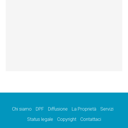
Chi siamo
DPF
Diffusione
La Proprietà
Servizi
Status legale
Copyright
Contattaci