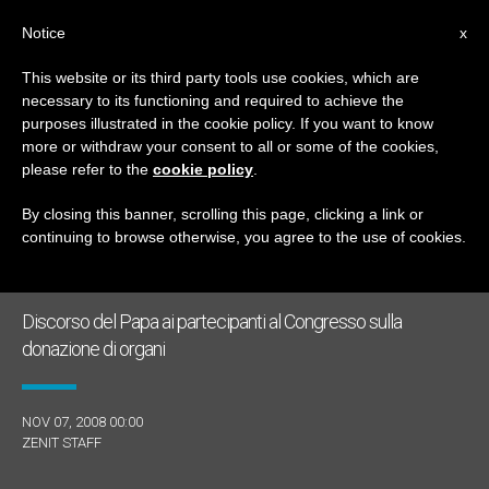
IT
Notice
x
This website or its third party tools use cookies, which are
necessary to its functioning and required to achieve the
GIORNO
purposes illustrated in the cookie policy. If you want to know
Novembre 7th, 2008
more or withdraw your consent to all or some of the cookies,
please refer to the
cookie policy
.
By closing this banner, scrolling this page, clicking a link or
continuing to browse otherwise, you agree to the use of cookies.
ULTIME NOTIZIE
Discorso del Papa ai partecipanti al Congresso sulla
donazione di organi
NOV 07, 2008 00:00
ZENIT STAFF