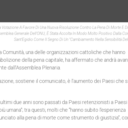
Votazione A Favore Di Una Nuova Risoluzione Contro La Pena Di Morte E D
ssemblea Generale Dell'ONU, È Stata Accolta In Modo Molto Positivo Dalla Co
Sant'Egidio Come Il Segno Di Un "cambiamento Nella Sensibilità De
a Comunità, una delle organizzazioni cattoliche che hanno
abolizione della pena capitale, ha affermato che andrà avan
ente dall'Assemblea Plenaria.
azione, sostiene il comunicato, è l'aumento dei Paesi che s
i ultimi due anni sono passati da Paesi retenzionisti a Paesi
più umana"; tra questi, molti che "hanno subito l'esperienza
inunciato alla pena di morte come strumento di giustizia", c