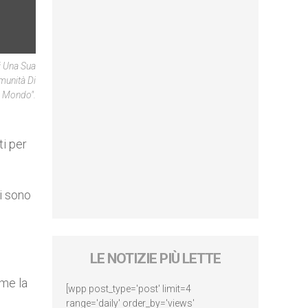
i Una Sua
munità Di
l Mondo".
ti per
i sono
LE NOTIZIE PIÙ LETTE
ome la
[wpp post_type='post' limit=4
range='daily' order_by='views'