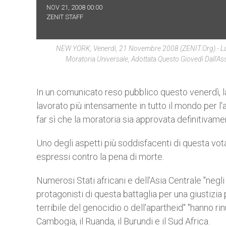
NOV 21, 2008 00:00
ZENIT STAFF
NEW YORK, Venerdì, 21 Novembre 2008 (ZENIT.org).- La 
Moratoria Universale, Adottata Questo Giovedì Dall'A
In un comunicato reso pubblico questo venerdì, l
lavorato più intensamente in tutto il mondo per l'
far sì che la moratoria sia approvata definitivam
Uno degli aspetti più soddisfacenti di questa vot
espressi contro la pena di morte.
Numerosi Stati africani e dell'Asia Centrale "negl
protagonisti di questa battaglia per una giustizia 
terribile del genocidio o dell'apartheid" "hanno r
Cambogia, il Ruanda, il Burundi e il Sud Africa.