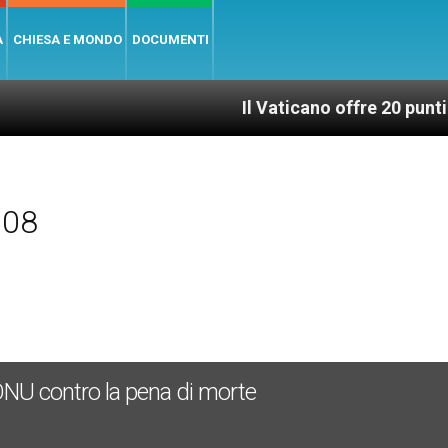
A
CHIESA E MONDO
DOCUMENTI
Il Vaticano offre 20 punti per un acc
008
 ONU contro la pena di morte