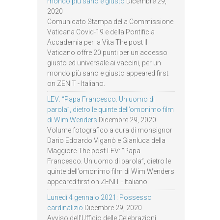
mondo più sano e giusto
Dicembre 29,
2020
Comunicato Stampa della Commissione
Vaticana Covid-19 e della Pontificia
Accademia per la Vita The post Il
Vaticano offre 20 punti per un accesso
giusto ed universale ai vaccini, per un
mondo più sano e giusto appeared first
on ZENIT - Italiano.
LEV: “Papa Francesco. Un uomo di
parola”, dietro le quinte dell’omonimo film
di Wim Wenders
Dicembre 29, 2020
Volume fotografico a cura di monsignor
Dario Edoardo Viganò e Gianluca della
Maggiore The post LEV: “Papa
Francesco. Un uomo di parola”, dietro le
quinte dell’omonimo film di Wim Wenders
appeared first on ZENIT - Italiano.
Lunedì 4 gennaio 2021: Possesso
cardinalizio
Dicembre 29, 2020
Avviso dell’Ufficio delle Celebrazioni