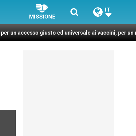
IT
MISSIONE
esso giusto ed universale ai vaccini, per un mondo più 