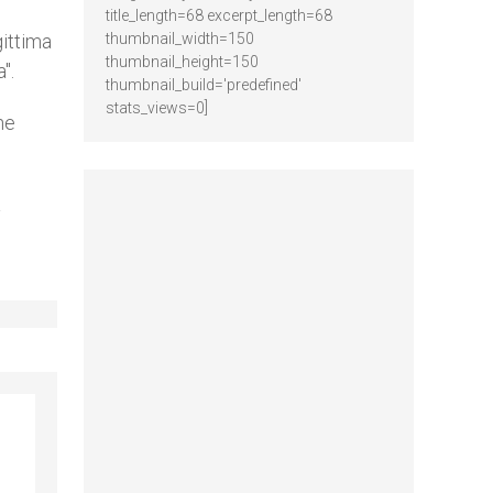
title_length=68 excerpt_length=68
gittima
thumbnail_width=150
thumbnail_height=150
".
thumbnail_build='predefined'
stats_views=0]
he
a