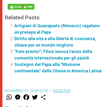
Related Posts:
Artigiani di Guanajuato (Messico) regalano
un presepe al Papa
Diritto alla vita e alla libertà di coscienza,
chiave per un mondo migliore
"Fate presto!": Filoni invoca l'aiuto della
comunità internazionale per gli yazidi
Sostegno del Papa alla "Missione
continentale" delle Chiese in America Latina
NOVEMBRE 07, 2008 00:00
DICASTERI
W
M
F
T
S
h
e
a
w
h
a
s
c
i
a
t
s
e
t
r