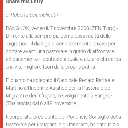
Share this Entry
s
e
b
t
e
A
n
o
e
p
g
o
r
di Roberta Sciamplicotti
p
e
k
r
BANGKOK, venerdì, 7 novembre 2008 (ZENIT.org).-
Di fronte alla sempre più complessa realtà delle
migrazioni, il dialogo diviene l’elemento chiave per
portare avanti una pastorale in grado di affrontare
efficacemente il contesto attuale e aiutare chi cerca
una vita migliore fuori dalla propria patria.
E’ quanto ha spiegato il Cardinale Renato Raffaele
Martino all’Incontro Asiatico per la Pastorale dei
Migranti e dei Rifugiati, in svolgimento a Bangkok
(Thailandia) dal 6 all’8 novembre.
Il porporato, presidente del Pontificio Consiglio della
Pastorale per i Migranti e gli Itineranti, ha dato inizio