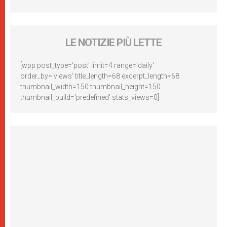
LE NOTIZIE PIÙ LETTE
[wpp post_type='post' limit=4 range='daily'
order_by='views' title_length=68 excerpt_length=68
thumbnail_width=150 thumbnail_height=150
thumbnail_build='predefined' stats_views=0]