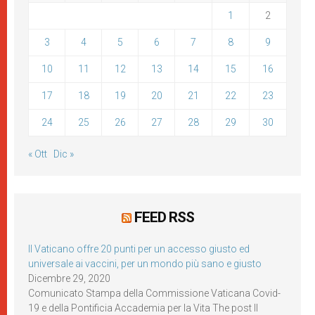
1
2
3
4
5
6
7
8
9
10
11
12
13
14
15
16
17
18
19
20
21
22
23
24
25
26
27
28
29
30
« Ott
Dic »
FEED RSS
Il Vaticano offre 20 punti per un accesso giusto ed
universale ai vaccini, per un mondo più sano e giusto
Dicembre 29, 2020
Comunicato Stampa della Commissione Vaticana Covid-
19 e della Pontificia Accademia per la Vita The post Il