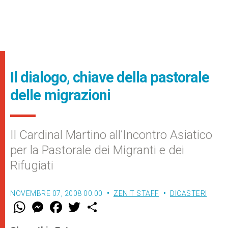
Il dialogo, chiave della pastorale
delle migrazioni
Il Cardinal Martino all’Incontro Asiatico
per la Pastorale dei Migranti e dei
Rifugiati
NOVEMBRE 07, 2008 00:00
ZENIT STAFF
DICASTERI
W
M
F
T
S
h
e
a
w
h
a
s
c
i
a
t
s
e
t
r