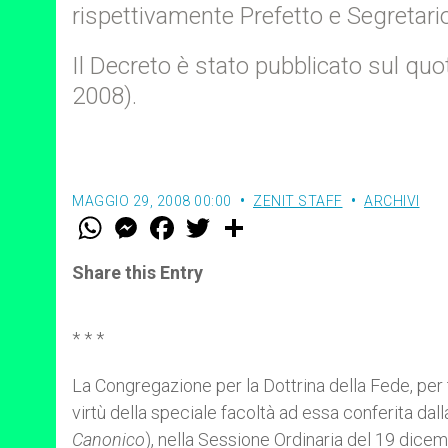
rispettivamente Prefetto e Segretari
Il Decreto è stato pubblicato sul q
2008).
MAGGIO 29, 2008 00:00
ZENIT STAFF
ARCHIVI
W
M
F
T
S
h
e
a
w
h
a
s
c
i
a
t
s
e
t
r
Share this Entry
s
e
b
t
e
A
n
o
e
p
g
o
r
p
e
k
* * *
r
La Congregazione per la Dottrina della Fede, per t
virtù della speciale facoltà ad essa conferita dal
Canonico
), nella Sessione Ordinaria del 19 dice