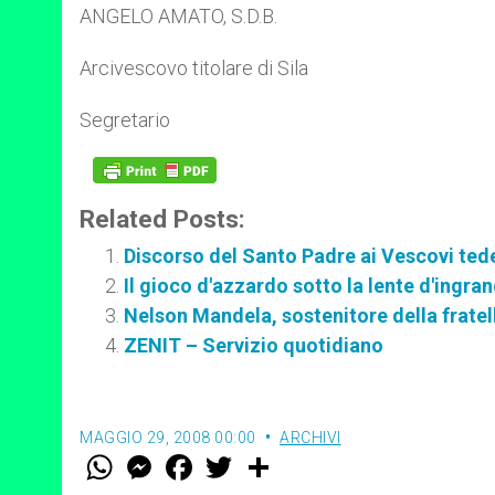
ANGELO AMATO, S.D.B.
Arcivescovo titolare di Sila
Segretario
Related Posts:
Discorso del Santo Padre ai Vescovi ted
Il gioco d'azzardo sotto la lente d'ingr
Nelson Mandela, sostenitore della fratell
ZENIT – Servizio quotidiano
MAGGIO 29, 2008 00:00
ARCHIVI
W
M
F
T
S
h
e
a
w
h
a
s
c
i
a