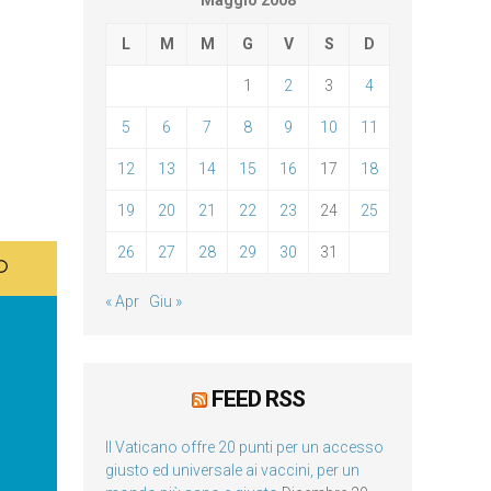
Maggio 2008
L
M
M
G
V
S
D
1
2
3
4
5
6
7
8
9
10
11
12
13
14
15
16
17
18
19
20
21
22
23
24
25
26
27
28
29
30
31
« Apr
Giu »
FEED RSS
Il Vaticano offre 20 punti per un accesso
giusto ed universale ai vaccini, per un