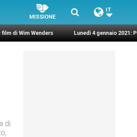
IT
MISSIONE
Wim Wenders
Lunedì 4 gennaio 2021: Possesso ca
a di
o,