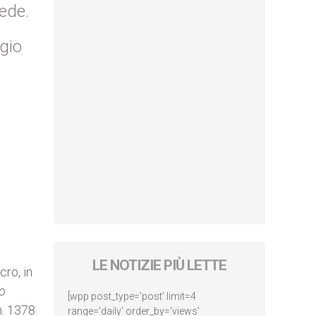
Fede.
gio
LE NOTIZIE PIÙ LETTE
cro, in
to
[wpp post_type='post' limit=4
n. 1378
range='daily' order_by='views'