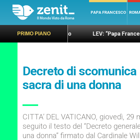
PAPA FRANCESCO
ROM
 più sano e giusto
LEV: “Papa Francesco. Un uom
PRIMO PIANO
Decreto di scomunica p
sacra di una donna
CITTA’ DEL VATICANO, giovedì, 29 m
seguito il testo del “Decreto generale
una donna” firmato dal Cardinale Wi