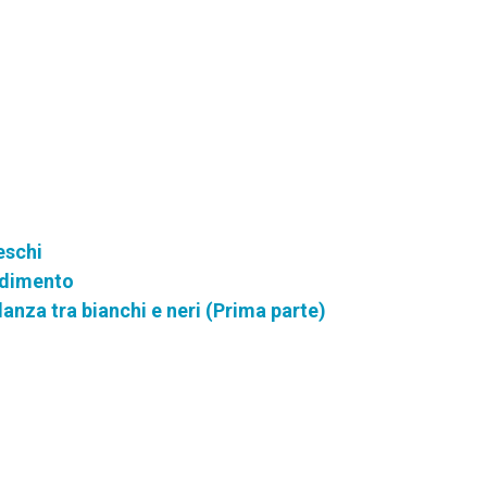
eschi
andimento
anza tra bianchi e neri (Prima parte)