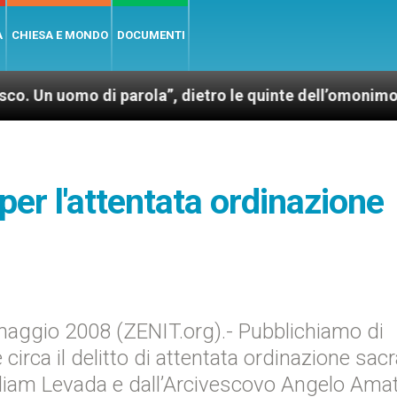
A
CHIESA E MONDO
DOCUMENTI
o di parola”, dietro le quinte dell’omonimo film di 
er l'attentata ordinazione
aggio 2008 (ZENIT.org).- Pubblichiamo di
 circa il delitto di attentata ordinazione sacr
lliam Levada e dall’Arcivescovo Angelo Amat