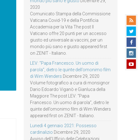
mondo più sano e giusto
Dicembre 29,
2020
Comunicato Stampa della Commissione
Vaticana Covid-19 e della Pontificia
Accademia per la Vita The post Il
Vaticano offre 20 punti per un accesso
giusto ed universale ai vaccini, per un
mondo più sano e giusto appeared first
on ZENIT - Italiano.
LEV: “Papa Francesco. Un uomo di
parola”, dietro le quinte dell’omonimo film
di Wim Wenders
Dicembre 29, 2020
Volume fotografico a cura di monsignor
Dario Edoardo Viganò e Gianluca della
Maggiore The post LEV: “Papa
Francesco. Un uomo di parola”, dietro le
quinte dell’omonimo film di Wim Wenders
appeared first on ZENIT - Italiano.
Lunedì 4 gennaio 2021: Possesso
cardinalizio
Dicembre 29, 2020
Avviso dell’Ufficio delle Celebrazioni