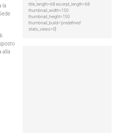
title_length=68 excerpt_length=68
 la
thumbnail_width=150
 Sede
thumbnail_height=150
thumbnail_build='predefined'
stats_views=0]
di
isposto
 alla