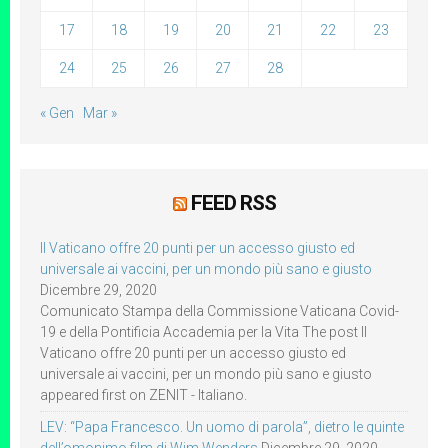
17
18
19
20
21
22
23
24
25
26
27
28
« Gen
Mar »
FEED RSS
Il Vaticano offre 20 punti per un accesso giusto ed
universale ai vaccini, per un mondo più sano e giusto
Dicembre 29, 2020
Comunicato Stampa della Commissione Vaticana Covid-
19 e della Pontificia Accademia per la Vita The post Il
Vaticano offre 20 punti per un accesso giusto ed
universale ai vaccini, per un mondo più sano e giusto
appeared first on ZENIT - Italiano.
LEV: “Papa Francesco. Un uomo di parola”, dietro le quinte