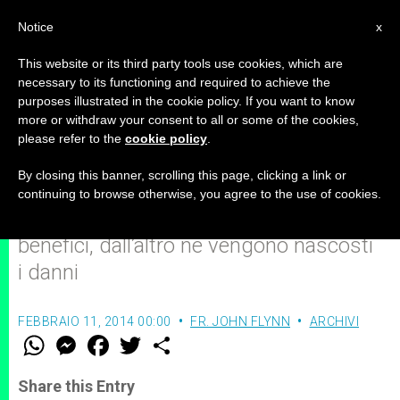
IT
Notice
x
This website or its third party tools use cookies, which are
necessary to its functioning and required to achieve the
purposes illustrated in the cookie policy. If you want to know
Il gioco d'azzardo sotto la lente
more or withdraw your consent to all or some of the cookies,
please refer to the
cookie policy
.
d'ingrandimento
By closing this banner, scrolling this page, clicking a link or
continuing to browse otherwise, you agree to the use of cookies.
Se da un lato ne vengono enfatizzati i
benefici, dall’altro ne vengono nascosti
i danni
FEBBRAIO 11, 2014 00:00
FR. JOHN FLYNN
ARCHIVI
W
M
F
T
S
h
e
a
w
h
a
s
c
i
a
t
s
e
t
r
Share this Entry
s
e
b
t
e