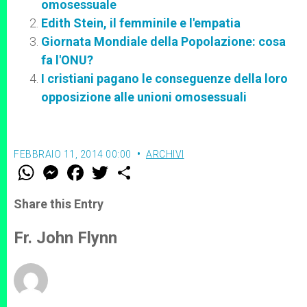
omosessuale
Edith Stein, il femminile e l'empatia
Giornata Mondiale della Popolazione: cosa
fa l'ONU?
I cristiani pagano le conseguenze della loro
opposizione alle unioni omosessuali
FEBBRAIO 11, 2014 00:00
ARCHIVI
W
M
F
T
S
h
e
a
w
h
a
s
c
i
a
t
s
e
t
r
Share this Entry
s
e
b
t
e
A
n
o
e
p
g
o
r
Fr. John Flynn
p
e
k
r