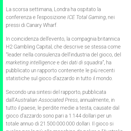
A
n
o
e
p
g
o
r
La scorsa settimana, Londra ha ospitato la
p
e
k
conferenza e l’esposizione
r
ICE Total Gaming
, nei
pressi di Canary Wharf.
In coincidenza dell’evento, la compagnia britannica
H2 Gambling Capital, che descrive se stessa come
“leader nella consulenza dell’industria del gioco, del
marketing intelligence
e dei
dati di squadra
”, ha
pubblicato un rapporto contenente le più recenti
statistiche sul gioco d’azzardo in tutto il mondo.
Secondo una sintesi del rapporto, pubblicata
dall’
Australian Associated Press
, annualmente, in
tutto il paese, le perdite medie a testa, causate dal
gioco d’azzardo sono pari a 1.144 dollari per un
totale annuo di 21.500.000.000 dollari. Il gioco si