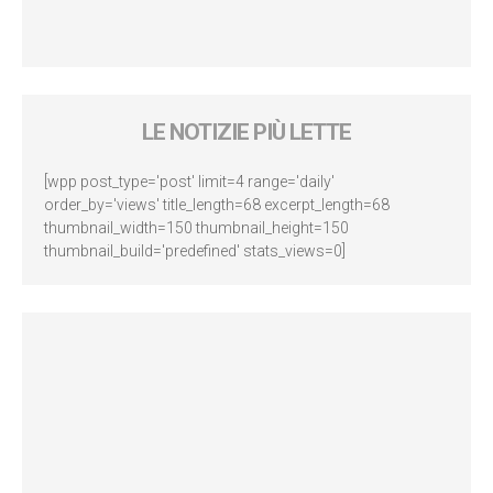
LE NOTIZIE PIÙ LETTE
[wpp post_type='post' limit=4 range='daily'
order_by='views' title_length=68 excerpt_length=68
thumbnail_width=150 thumbnail_height=150
thumbnail_build='predefined' stats_views=0]