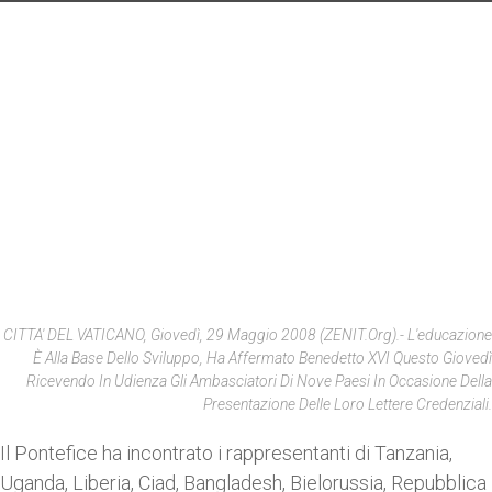
CITTA' DEL VATICANO, Giovedì, 29 Maggio 2008 (ZENIT.org).- L'educazione
È Alla Base Dello Sviluppo, Ha Affermato Benedetto XVI Questo Giovedì
Ricevendo In Udienza Gli Ambasciatori Di Nove Paesi In Occasione Della
Presentazione Delle Loro Lettere Credenziali.
Il Pontefice ha incontrato i rappresentanti di Tanzania,
Uganda, Liberia, Ciad, Bangladesh, Bielorussia, Repubblica