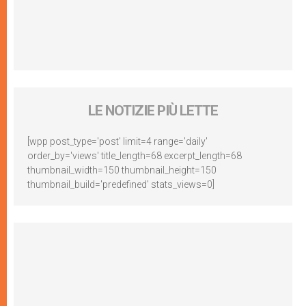
LE NOTIZIE PIÙ LETTE
[wpp post_type='post' limit=4 range='daily'
order_by='views' title_length=68 excerpt_length=68
thumbnail_width=150 thumbnail_height=150
thumbnail_build='predefined' stats_views=0]