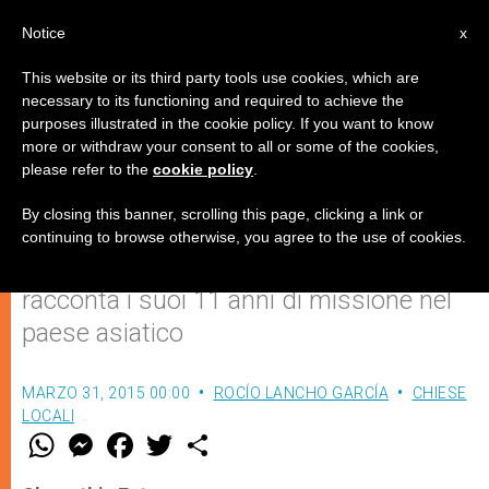
IT
Notice
x
This website or its third party tools use cookies, which are
necessary to its functioning and required to achieve the
purposes illustrated in the cookie policy. If you want to know
Pakistan: la parola chiave per la
more or withdraw your consent to all or some of the cookies,
please refer to the
cookie policy
.
Chiesa è "speranza"
By closing this banner, scrolling this page, clicking a link or
continuing to browse otherwise, you agree to the use of cookies.
Il salesiano don Miguel Ángel Ruiz
racconta i suoi 11 anni di missione nel
paese asiatico
MARZO 31, 2015 00:00
ROCÍO LANCHO GARCÍA
CHIESE
LOCALI
W
M
F
T
S
h
e
a
w
h
a
s
c
i
a
t
s
e
t
r