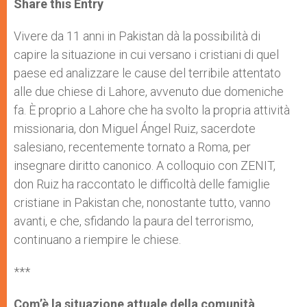
Share this Entry
s
e
b
t
e
A
n
o
e
p
g
o
r
Vivere da 11 anni in Pakistan dà la possibilità di
p
e
k
capire la situazione in cui versano i cristiani di quel
r
paese ed analizzare le cause del terribile attentato
alle due chiese di Lahore, avvenuto due domeniche
fa. È proprio a Lahore che ha svolto la propria attività
missionaria, don Miguel Ángel Ruiz, sacerdote
salesiano, recentemente tornato a Roma, per
insegnare diritto canonico. A colloquio con ZENIT,
don Ruiz ha raccontato le difficoltà delle famiglie
cristiane in Pakistan che, nonostante tutto, vanno
avanti, e che, sfidando la paura del terrorismo,
continuano a riempire le chiese.
***
Com’è la situazione attuale della comunità