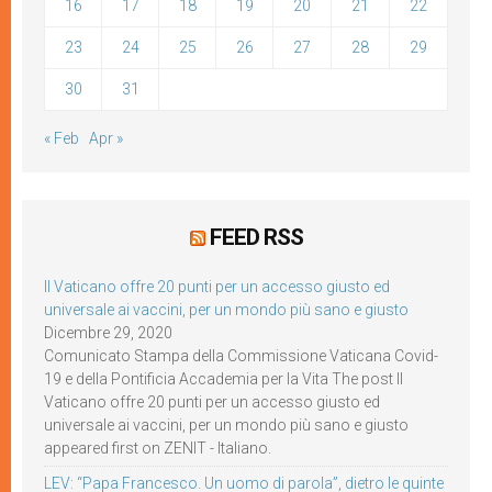
16
17
18
19
20
21
22
23
24
25
26
27
28
29
30
31
« Feb
Apr »
FEED RSS
Il Vaticano offre 20 punti per un accesso giusto ed
universale ai vaccini, per un mondo più sano e giusto
Dicembre 29, 2020
Comunicato Stampa della Commissione Vaticana Covid-
19 e della Pontificia Accademia per la Vita The post Il
Vaticano offre 20 punti per un accesso giusto ed
universale ai vaccini, per un mondo più sano e giusto
appeared first on ZENIT - Italiano.
LEV: “Papa Francesco. Un uomo di parola”, dietro le quinte