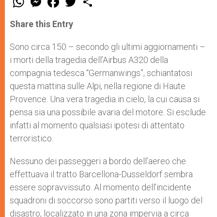
h
e
a
w
h
a
s
c
i
a
t
s
e
t
r
Share this Entry
s
e
b
t
e
A
n
o
e
p
g
o
r
Sono circa 150 – secondo gli ultimi aggiornamenti –
p
e
k
i morti della tragedia dell’Airbus A320 della
r
compagnia tedesca “Germanwings”, schiantatosi
questa mattina sulle Alpi, nella regione di Haute
Provence. Una vera tragedia in cielo, la cui causa si
pensa sia una possibile avaria del motore. Si esclude
infatti al momento qualsiasi ipotesi di attentato
terroristico.
Nessuno dei passeggeri a bordo dell’aereo che
effettuava il tratto Barcellona-Dusseldorf sembra
essere sopravvissuto. Al momento dell’incidente
squadroni di soccorso sono partiti verso il luogo del
disastro, localizzato in una zona impervia a circa