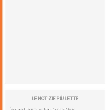
LE NOTIZIE PIÙ LETTE
[wpp post_type='post' limit=4 range='daily'