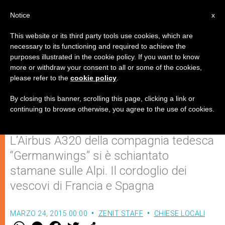
IT
Notice
x
This website or its third party tools use cookies, which are
necessary to its functioning and required to achieve the
purposes illustrated in the cookie policy. If you want to know
Incidente aereo in Francia: 150
more or withdraw your consent to all or some of the cookies,
please refer to the
cookie policy
.
passeggeri a bordo, nessun
superstite
By closing this banner, scrolling this page, clicking a link or
continuing to browse otherwise, you agree to the use of cookies.
L’Airbus A320 della compagnia tedesca
“Germanwings” si è schiantato
stamane sulle Alpi. Il cordoglio dei
vescovi di Francia e Spagna
MARZO 24, 2015 00:00
ZENIT STAFF
CHIESE LOCALI
W
M
F
T
S