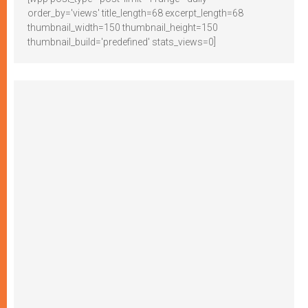
order_by='views' title_length=68 excerpt_length=68
thumbnail_width=150 thumbnail_height=150
thumbnail_build='predefined' stats_views=0]