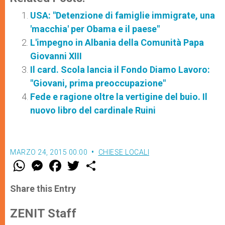
USA: "Detenzione di famiglie immigrate, una
'macchia' per Obama e il paese"
L'impegno in Albania della Comunità Papa
Giovanni XIII
Il card. Scola lancia il Fondo Diamo Lavoro:
"Giovani, prima preoccupazione"
Fede e ragione oltre la vertigine del buio. Il
nuovo libro del cardinale Ruini
MARZO 24, 2015 00:00
CHIESE LOCALI
W
M
F
T
S
h
e
a
w
h
a
s
c
i
a
t
s
e
t
r
Share this Entry
s
e
b
t
e
A
n
o
e
p
g
o
r
ZENIT Staff
p
e
k