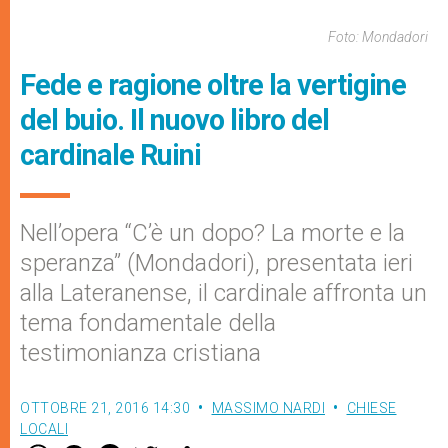
Foto: Mondadori
Fede e ragione oltre la vertigine
del buio. Il nuovo libro del
cardinale Ruini
Nell’opera “C’è un dopo? La morte e la
speranza” (Mondadori), presentata ieri
alla Lateranense, il cardinale affronta un
tema fondamentale della
testimonianza cristiana
OTTOBRE 21, 2016 14:30
MASSIMO NARDI
CHIESE
LOCALI
W
M
F
T
S