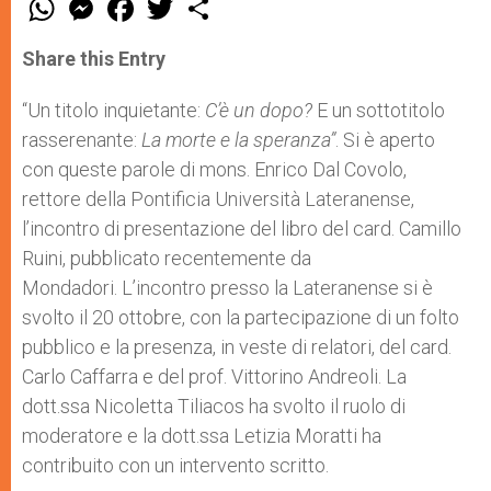
h
e
a
w
h
a
s
c
i
a
t
s
e
t
r
Share this Entry
s
e
b
t
e
A
n
o
e
p
g
o
r
“Un titolo inquietante:
C’è un dopo?
E un sottotitolo
p
e
k
rasserenante:
r
La morte e la speranza”
. Si è aperto
con queste parole di mons. Enrico Dal Covolo,
rettore della Pontificia Università Lateranense,
l’incontro di presentazione del libro del card. Camillo
Ruini, pubblicato recentemente da
Mondadori. L’incontro presso la Lateranense si è
svolto il 20 ottobre, con la partecipazione di un folto
pubblico e la presenza, in veste di relatori, del card.
Carlo Caffarra e del prof. Vittorino Andreoli. La
dott.ssa Nicoletta Tiliacos ha svolto il ruolo di
moderatore e la dott.ssa Letizia Moratti ha
contribuito con un intervento scritto.