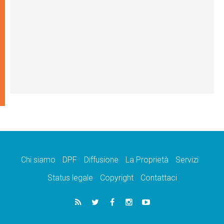
Chi siamo
DPF
Diffusione
La Proprietà
Servizi
Status legale
Copyright
Contattaci