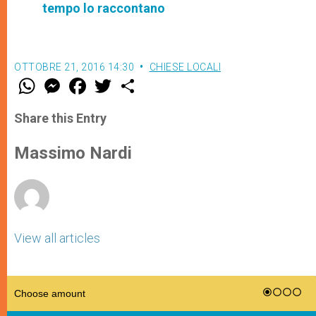
tempo lo raccontano
OTTOBRE 21, 2016 14:30
CHIESE LOCALI
W
M
F
T
S
h
e
a
w
h
a
s
c
i
a
t
s
e
t
r
Share this Entry
s
e
b
t
e
A
n
o
e
p
g
o
r
Massimo Nardi
p
e
k
r
View all articles