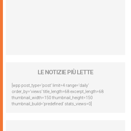
LE NOTIZIE PIÙ LETTE
[wpp post_type='post' limit=4 range='daily'
order_by='views' title_length=68 excerpt_length=68
thumbnail_width=150 thumbnail_height=150
thumbnail_build='predefined' stats_views=0]