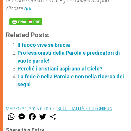
ordinare l’ultimo libro di Egidio Chiarella si può
cliccare
qui
.
Related Posts:
Il fuoco vive se brucia
Professionisti della Parola e predicatori di
vuote parole!
Perché i cristiani aspirano al Cielo?
La fede è nella Parola e non nella ricerca dei
segni
MARZO 21, 2015 00:00
SPIRITUALITÀ E PREGHIERA
W
M
F
T
S
h
e
a
w
h
a
s
c
i
a
t
s
e
t
r
Share this Entry