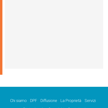
Chi siamo
DPF
Diffusione
La Proprietà
Servizi