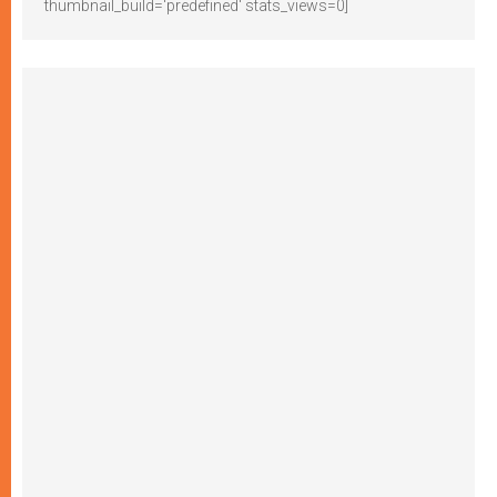
thumbnail_build='predefined' stats_views=0]