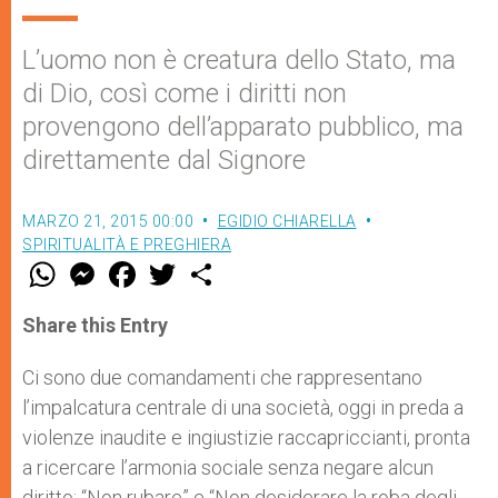
L’uomo non è creatura dello Stato, ma
di Dio, così come i diritti non
provengono dell’apparato pubblico, ma
direttamente dal Signore
MARZO 21, 2015 00:00
EGIDIO CHIARELLA
SPIRITUALITÀ E PREGHIERA
W
M
F
T
S
h
e
a
w
h
a
s
c
i
a
t
s
e
t
r
Share this Entry
s
e
b
t
e
A
n
o
e
p
g
o
r
Ci sono due comandamenti che rappresentano
p
e
k
l’impalcatura centrale di una società, oggi in preda a
r
violenze inaudite e ingiustizie raccapriccianti, pronta
a ricercare l’armonia sociale senza negare alcun
diritto: “Non rubare” e “Non desiderare la roba degli