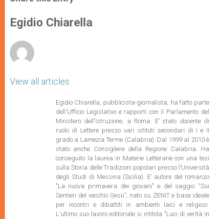
s
e
b
t
e
A
n
o
e
p
g
o
r
Egidio Chiarella
p
e
k
r
View all articles
Egidio Chiarella, pubblicista-giornalista, ha fatto parte
dell'Ufficio Legislativo e rapporti con il Parlamento del
Ministero dell'Istruzione,
a Roma. E’ stato docente di
ruolo di Lettere presso vari istituti secondari di I e II
grado a Lamezia Terme (Calabria). Dal 1999 al 2010 è
stato anche Consigliere della Regione Calabria. Ha
conseguito la laurea in Materie Letterarie con una tesi
sulla Storia delle Tradizioni popolari presso l’Università
degli Studi di Messina (Sicilia). E’ autore del romanzo
"La nuova primavera dei giovani" e del saggio “Sui
Sentieri del vecchio Gesù”, nato su ZENIT e base ideale
per incontri e dibattiti in ambienti laici e religiosi.
L'ultimo suo lavoro editoriale si intitola "Luci di verità In