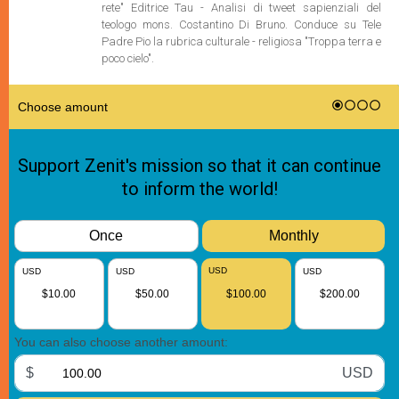
rete" Editrice Tau - Analisi di tweet sapienziali del
teologo mons. Costantino Di Bruno. Conduce su Tele
Padre Pio la rubrica culturale - religiosa "Troppa terra e
poco cielo".