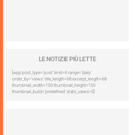
LE NOTIZIE PIÙ LETTE
[wpp post_type='post' limit=4 range='daily'
order_by='views' title_length=68 excerpt_length=68
thumbnail_width=150 thumbnail_height=150
thumbnail_build='predefined' stats_views=0]