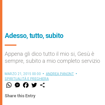
Adesso, tutto, subito
Appena gli dico tutto il mio si, Gesù è
sempre, subito a mio completo servizio
MARZO 21, 2015 00:00
ANDREA PANONT
SPIRITUALITÀ E PREGHIERA
W
M
F
T
S
h
e
a
w
h
a
s
c
i
a
t
s
e
t
r
Share this Entry
s
e
b
t
e
A
n
o
e