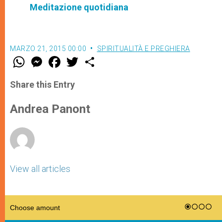
Meditazione quotidiana
MARZO 21, 2015 00:00
SPIRITUALITÀ E PREGHIERA
W
M
F
T
S
h
e
a
w
h
a
s
c
i
a
t
s
e
t
r
Share this Entry
s
e
b
t
e
A
n
o
e
p
g
o
r
Andrea Panont
p
e
k
r
View all articles