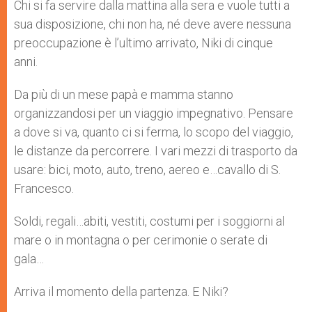
p
g
o
r
Chi si fa servire dalla mattina alla sera e vuole tutti a
p
e
k
sua disposizione, chi non ha, né deve avere nessuna
r
preoccupazione è l’ultimo arrivato, Niki di cinque
anni.
Da più di un mese papà e mamma stanno
organizzandosi per un viaggio impegnativo. Pensare
a dove si va, quanto ci si ferma, lo scopo del viaggio,
le distanze da percorrere. I vari mezzi di trasporto da
usare: bici, moto, auto, treno, aereo e…cavallo di S.
Francesco.
Soldi, regali…abiti, vestiti, costumi per i soggiorni al
mare o in montagna o per cerimonie o serate di
gala…
Arriva il momento della partenza. E Niki?